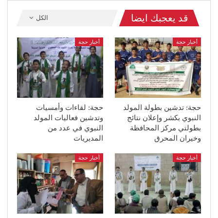
قد يعجبك ايضا
الكل
أخبار حجة
أخبار حجة
حجة: تدشين بطولة المولد
حجة: لقاءات وأمسيات
النبوي بكشر وإعلان نتائج
وتدشين فعاليات المولد
بطولتي مركز المحافظة
النبوي في عدد من
وخيران المحرق
المديريات
أخبار حجة
أخبار حجة