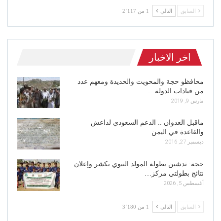
السابق
التالي
1 من 2٬117
اخر الاخبار
محافظو حجة والمحويت والحديدة ومعهم عدد
من قيادات الدولة…
مارس 9, 2019
ماقبل العدوان .. الدعم السعودي لداعش
والقاعدة في اليمن
ديسمبر 27, 2016
حجة: تدشين بطولة المولد النبوي بكشر وإعلان
نتائج بطولتي مركز…
أغسطس 5, 2026
السابق
التالي
1 من 3٬180