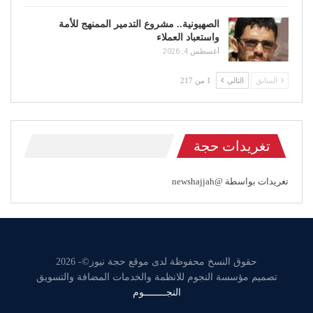
الصهيونية.. مشروع التدمير الممنهج للأمة
واستعباد العملاء
أغسطس 4, 2026
السابق
التالي
1 من 217
تغريدات حجة
تغريدات بواسطة @newshajjah
حقوق النسخ محفوظة لدى موقع حجة نيوز©- 2026
تصميم مؤسسة النجوم للانظمة والخدمات المضافة والتسويق
النجــــــــوم