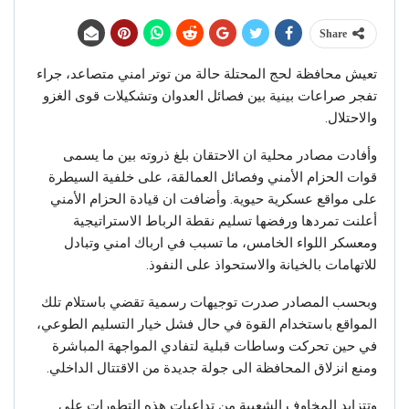
Share
تعيش محافظة لحج المحتلة حالة من توتر امني متصاعد، جراء
تفجر صراعات بينية بين فصائل العدوان وتشكيلات قوى الغزو
والاحتلال.
وأفادت مصادر محلية ان الاحتقان بلغ ذروته بين ما يسمى
قوات الحزام الأمني وفصائل العمالقة، على خلفية السيطرة
على مواقع عسكرية حيوية. وأضافت ان قيادة الحزام الأمني
أعلنت تمردها ورفضها تسليم نقطة الرباط الاستراتيجية
ومعسكر اللواء الخامس، ما تسبب في ارباك امني وتبادل
للاتهامات بالخيانة والاستحواذ على النفوذ.
وبحسب المصادر صدرت توجيهات رسمية تقضي باستلام تلك
المواقع باستخدام القوة في حال فشل خيار التسليم الطوعي،
في حين تحركت وساطات قبلية لتفادي المواجهة المباشرة
ومنع انزلاق المحافظة الى جولة جديدة من الاقتتال الداخلي.
وتتزايد المخاوف الشعبية من تداعيات هذه التطورات على