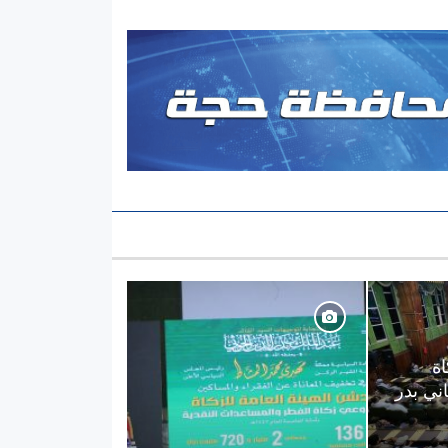
اة
ني بدر