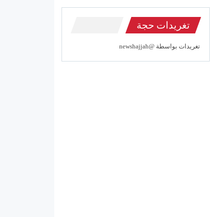
تغريدات حجة
تغريدات بواسطة @newshajjah