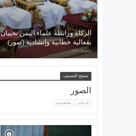
الزكاة ورابطة علماء اليمن تحييان
بفعالية خطابية وإنشادية (صور)
يونيو 28, 2026
تصفح التصنيف
الصور
كاريكاتير
مقاطع فيديو