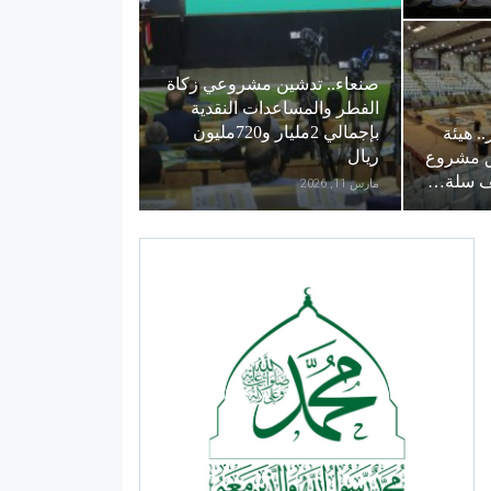
صنعاء.. تدشين مشروعي زكاة
الفطر والمساعدات النقدية
بإجمالي 2مليار و720مليون
. هيئة
ريال
ق مشروع
مارس 11, 2026