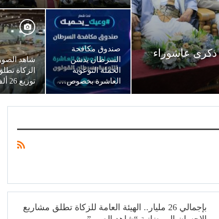
صندوق مكافحة
 ذكرى عاشوراء
السرطان يدشن
شاهد الصور.
الحملة التوعوية
الزكاة تطل
العاشرة بخصوص…
توزيع 26 ألف سلة…
بإجمالي 26 مليار.. الهيئة العامة للزكاة تطلق مشاريع