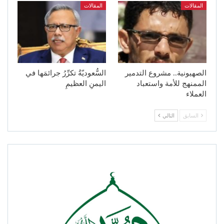
المقالات
المقالات
الصهيونية.. مشروع التدمير
السُّعوديّةُ تكرِّرُ جرائمَها في
الممنهج للأمة واستعباد
اليمنِ العظيمِ
العملاء
السابق
التالي