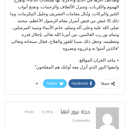
وضاعف أجرها في الدنيا والآخرة؛ بها يستجاب الدعاء، وتُفرج
الهموم والكربات، وتتنزل الألطاف والرحمات، وتفتح أبواب
الخير والبركات، وتُنال مقامات التشريف وجليل المكرمات، وما
ذلك إلا غيض من فيض أسرار مقام الرسول الأعظم، محمد
صلى الله عليه وعلى آله وسلم، خاتم الأنبياء وسيد المرسلين،
وتمام نور رب العالمين، من أمرنا الله تعالى بإجلال قدره
وتعظيمه، وجعل ذلك سببا للفوز والفلاح، فقال سبحانه وتعالى:
“فالذين آمنوا به وعزروه ونصروه
> ماجد الخزان المواقع:
واتبعوا النور الذي أنزل معه أولئك هم المفلحون”.
Twitter
Facebook
Share
حجة نيوز انها
0
3916 Posts
Comments