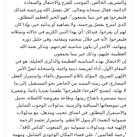
والتشريف الخالص، الموجب للفرح والاحتفال والسعادة
الدائمة، فقال سبحانه وتعالى: “قل بفضل الله وبرحمته فبذلك
فليفرحوا هو خير مما يجمعون”، فهو الخير العظيم المطلق،
الذي امتزج بفضل ورحمته، ولا يضاهيه أو يدانيه خير، وإذا كان
لهم أن يفرحوا، فبذلك؛ أي بهذا النبي الكريم في حالاته وتمثلاته
فليفرحوا، لأنه في جلال شخصه ومقامه، وفي جليل دوره
ومهامه، الأجدر أن يكون مناسبة لفرحتهم، وتذكر نعمة الله
العظيمة عليهم، وذلك خير مما يجمعون.
إن الاحتفال بهذه المناسبة العظيمة والذكرى الجليلة، هو في
المقام الأول، أداء لفريضة دينية واجبة، واستجابة لنصَّ الأمر
الإلهي الصريح، المؤكد باللام المسبوق بالفاء، واستمرار الفعل
المضارع، في زمنه الممتد من الحاضر نحو المستقبل، إلى ما
لا نهاية، لتصبح “الفرحة/ فليفرحوا” طقسا تعبديا دائما، وشعيرة
دينية مستمرة بانفتاح زمنها، وطاعة مفروضة كالصلاة، تحمل
في تموضعاتها السياقية والزمنية، مدلولات الوجوب الشامل
والاستمرار المطلق، في اتساق عجيب ومذهل، مع مدلولات
شمولية النعمة/ الرسول الأعظم، واستمرار تجسد الرحمة
الإلهية فيه، ومدلولات شمولية دور المبعوث “للناس كافة”،
“رحمة للعالمين”، على فضاء المكان الوجودي الشامل، ومهمة