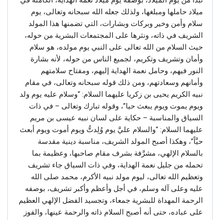
تبدأ من يوم الميلاد، بوصفه يوم ميلاد نعمة الهداية، الكامنة في
ميلاد حاملها ومبلغها، ولذلك جعله الله سبحانه وتعالى، يوم
سلام وأمن وخير وبركات وبشارات، التي تضمنها هذا المولد
الشريف في ذاته، ونثرها على المجتمعات البشرية من حوله،
حيث السلام من الله تعالى على النبي يوم مولده، هو سلام
وأمان وتشريف وتكريم، لجميع الناس من حوله، لأنه بشارة
النور فيهم، وحامل نعمة الهداية إليهم، ومفتاح سلامتهم
وأمانهم وسعادتهم، ومن ذلك قوله سبحانه وتعالى، في مقام
نبيه الكريم يحيى بن زكريا عليهما السلام: “وسلام عليه يوم ولد
ويوم يموت ويوم يبعث حيا”، وقوله تبارك وتعالى – في ذات
السياق والمناسبة – حكاية على لسان نبيه عيسى بن مريم
عليهما السلام: “والسلام عليَّ يوم وُلِدتُّ ويوم أموت ويوم أبعث
حيَّاً”، وهكذا أصبح المولد الشريف، مناسبة دينية مقدسة
بالسلام الإلهي، مشرَّفة بشرف مقام صاحبها، وعظيمة بما
تحمله من جليل نعمة الهداية، وفي ذات السياق جاء تشريف
وتعظيم الله تعالى، ليوم مولد نبيه الأكرم، محمد صلى الله
عليه وعلى آله وسلم، في أجل وأعظم وأكبر تشريف، بوصفه
الرحمة المهداة للبشرية جمعاء، وتجسيد الفضل الإلهي العظيم
على عباده، حتى أنه أصبح السلام ذاته والرحمة عينها، والفوز