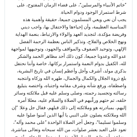
“خاتم الأنبياء والمرسلين”، على فضاء الزمان المفتوح، على
شرط استمرار الوجود ودوام الحياة.
يجب أن نعي ويعي المسلمون جميعا، حقيقة وأهمية هذه
المناسبة العظيمة، وأن إحياءها والاحتفال بها، واجب ديني
وفريضة مؤكدة، لتجديد العهد والولاء والارتباط، بنعمة الهداية
ونهج الخلاص والفلاح، وتذكير الناس بعظمة الرحمة الفضل
الإلهي، وتوحيد الصفوف والمواقف والجهود، وتوجيهها لمواجهة
عدو الله وعدونا جميعا، كون ذلك أحد مظاهر الحمد والشكر
لله، الكفيل بدوام النعمة واستمرار بركاتها، خاصة وأننا نحتفل
بذكرى مولد، أشرف وأجل وأعظم إنسان في تاريخ البشرية،
بلغ ذروة الجلال والكمال والجمال، طهره الله وزكاه وانتجبه
واصطفاه، ورفع شأنه وشرف مقامه واجتباه، واختصه بتبليغ
رسالته وتجسيد رحمته، وصلى وسلم عليه قبل ملائكته وسائر
خلقه، ثم حثهم ورغَّبهم في الصلاة والسلام عليه، معللا أمره
إليهم، بمبادرته هو وملائكته إلى ذلك قبلهم، فقال جل وعلا: “إن
الله وملائكته يصلون على النبي يا أيها الذين آمنوا صلوا عليه
وسلموا تسليما”، وجعل أجر الصلاة الواحدة “على محمد وآله”،
تعود على العبد بعشر صلوات، من الله سبحانه وتعالى مباشرة،