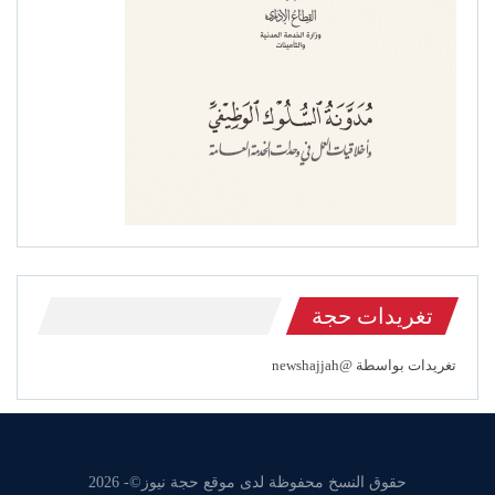
تغريدات حجة
تغريدات بواسطة @newshajjah
حقوق النسخ محفوظة لدى موقع حجة نيوز©- 2026