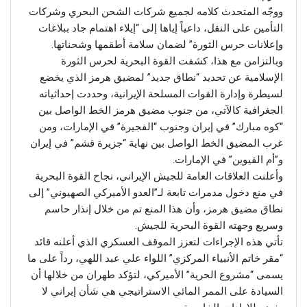
ووجّه المتحدث كلامه لجميع شركات الشحن البحري وشركات
التأمين على النقل، داعياً إياها إلى “إيلاء اهتمام جاد ببلاغات
وإعلانات حرس الثورة” لضمان سلامة أطقمها وشحناتها.
وبالتزامن مع هذا، كشفت القوة البحرية لحرس الثورة
الإسلامية عن تحديد “نطاق جديد” لمضيق هرمز الذي يخضع
لسيطرة وإدارة القوات المسلحة الإيرانية، وحددت إحداثياته
الجغرافية كالآتي، من جنوب مضيق هرمز الخط الواصل بين
“كوه مبارك” في إيران وجنوب “الفجيرة” في الإمارات، ومن
غرب المضيق الخط الواصل بين نهاية “جزيرة قشم” في إيران
و”أم القيوين” في الإمارات.
وأعلنت العلاقات العامة للجيش الإيراني، نجاح القوة البحرية
في منع دخول مدمرات تابعة لـ”العدو الأميركي الصهيوني” إلى
نطاق مضيق هرمز، وأن هذا المنع تم من خلال إنذار حاسم
وسريع وجهته القوة البحرية للجيش.
تأتي هذه الإجراءات لتعزز الموقف العسكري الذي أعلنه قائد
“مقر خاتم الأنبياء المركزي” اللواء علي عبد اللهي، رداً على ما
يسمى “مشروع الحرية” الأميركي، لتؤكد طهران من خلالها أن
السيادة على الممر المائي الاستراتيجي هي شأن إيراني لا