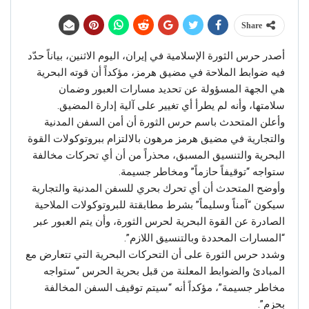
Share
أصدر حرس الثورة الإسلامية في إيران، اليوم الاثنين، بياناً حدّد
فيه ضوابط الملاحة في مضيق هرمز، مؤكداً أن قوته البحرية
هي الجهة المسؤولة عن تحديد مسارات العبور وضمان
سلامتها، وأنه لم يطرأ أي تغيير على آلية إدارة المضيق.
وأعلن المتحدث باسم حرس الثورة أن أمن السفن المدنية
والتجارية في مضيق هرمز مرهون بالالتزام ببروتوكولات القوة
البحرية والتنسيق المسبق، محذراً من أن أي تحركات مخالفة
ستواجه “توقيفاً حازماً” ومخاطر جسيمة.
وأوضح المتحدث أن أي تحرك بحري للسفن المدنية والتجارية
سيكون “آمناً وسليماً” بشرط مطابقتة للبروتوكولات الملاحية
الصادرة عن القوة البحرية لحرس الثورة، وأن يتم العبور عبر
“المسارات المحددة وبالتنسيق اللازم”.
وشدد حرس الثورة على أن التحركات البحرية التي تتعارض مع
المبادئ والضوابط المعلنة من قبل بحرية الحرس “ستواجه
مخاطر جسيمة”، مؤكداً أنه “سيتم توقيف السفن المخالفة
بحزم”.