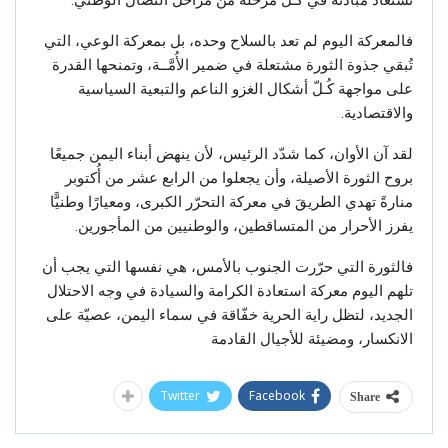
فالمعركة اليوم لم تعد بالسلاح وحده، بل بمعركة الوعي، التي
تُبقي جذوة الثورة مشتعلة في ضمير الأُمَّــة، وتمنحها القدرة
على مواجهة كُـلّ أشكال الغزو الناعم والتبعية السياسية
والاقتصادية.
لقد آن الأوان، كما شدّد الرئيس، لأن ينهض أبناء اليمن جميعًا
بروح الثورة الأصيلة، وأن يجعلوا من الرابع عشر من أُكتوبر
منارةً تهدي الطريقَ في معركة التحرّر الكبرى، ومعيارًا وطنيًّا
يفرز الأحرار من المتساقطين، والوطنيين من المأجورين.
فالثورة التي حرّرت الجنوب بالأمس، هي نفسها التي يجب أن
تلهم اليوم معركة استعادة الكرامة والسيادة في وجه الاحتلال
الجديد، لتظل راية الحرية خفّاقة في سماء اليمن، عصيّة على
الانكسار، ومضيئة للأجيال القادمة
Twitter
Facebook
Share