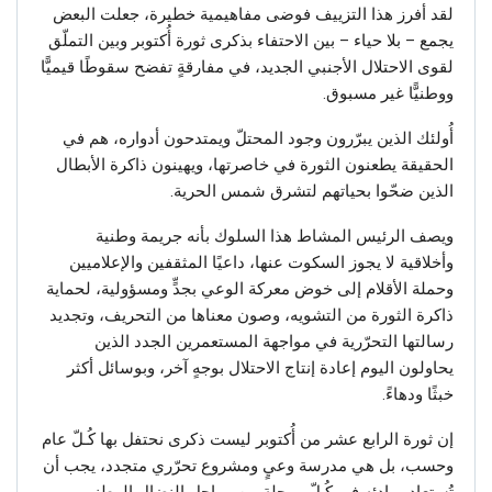
لقد أفرز هذا التزييف فوضى مفاهيمية خطيرة، جعلت البعض
يجمع – بلا حياء – بين الاحتفاء بذكرى ثورة أُكتوبر وبين التملّق
لقوى الاحتلال الأجنبي الجديد، في مفارقةٍ تفضح سقوطًا قيميًّا
ووطنيًّا غير مسبوق.
أُولئك الذين يبرّرون وجود المحتلّ ويمتدحون أدواره، هم في
الحقيقة يطعنون الثورة في خاصرتها، ويهينون ذاكرة الأبطال
الذين ضحّوا بحياتهم لتشرق شمس الحرية.
ويصف الرئيس المشاط هذا السلوك بأنه جريمة وطنية
وأخلاقية لا يجوز السكوت عنها، داعيًا المثقفين والإعلاميين
وحملة الأقلام إلى خوض معركة الوعي بجدٍّ ومسؤولية، لحماية
ذاكرة الثورة من التشويه، وصون معناها من التحريف، وتجديد
رسالتها التحرّرية في مواجهة المستعمرين الجدد الذين
يحاولون اليوم إعادة إنتاج الاحتلال بوجهٍ آخر، وبوسائل أكثر
خبثًا ودهاءً.
إن ثورة الرابع عشر من أُكتوبر ليست ذكرى نحتفل بها كُـلّ عام
وحسب، بل هي مدرسة وعيٍ ومشروع تحرّري متجدد، يجب أن
تُستعاد مبادئه في كُـلّ مرحلة من مراحل النضال الوطني.