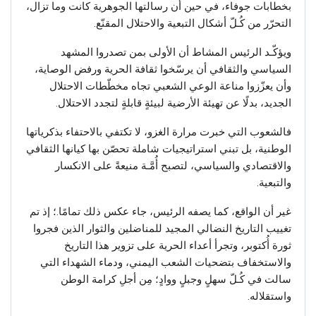
بخطابات جوفاء، في حين أن رسالتها الجوهرية كانت وما تزال،
التحرّر من كُـلّ أشكال التبعية والاحتلال المقنّع.
ويؤكّـد الرئيس المشاط أن الأولى بمن تصدروا المشهد
السياسي والثقافي أن يرسّخوا ثقافة الحرية ورفض الوصاية،
وأن يعزّزوا مناعة الوعي الشعبي تجاه مخطّطات الاحتلال
الجديد، بدلًا عن تهيئة الأرضية لبيئةٍ قابلةٍ لتجدد الاحتلال.
فالشعوب التي خبرت مرارة الغزو، لا تكتفي بالاحتفاء بذكرياتها
الوطنية، بل تبني استراتيجيات شاملة تحصّن بها كيانها الثقافي
والاقتصادي والسياسي، لتصبح أُمَّـة منيعةً على الانكسار
والتبعية.
غير أن الواقع، كما يصفه الرئيس، جاء عكس ذلك تمامًا.؛ إذ تم
تغييب التاريخ النضالي المجيد للمناضلين والثوار الذين فجروا
ثورة أُكتوبر، وتجرأ أعداء الحرية على تزوير هذا التاريخ
والاستخفاف بتضحيات الشعب اليمني، ودماء الشهداء التي
سالت في كُـلّ سهلٍ وجبلٍ ووادٍ؛ مِن أجلِ كرامة الوطن
واستقلاله.