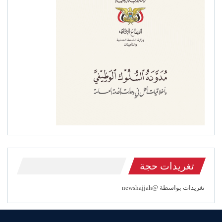
تغريدات حجة
تغريدات بواسطة @newshajjah