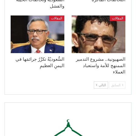
والفشل
المقالات
المقالات
الصهيونية.. مشروع التدمير
السُّعوديّةُ تكرِّرُ جرائمَها في
الممنهج للأمة واستعباد
اليمنِ العظيمِ
العملاء
السابق
التالي