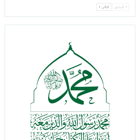
السابق
التالي