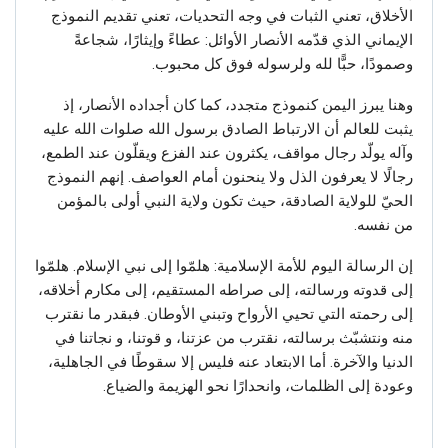
الأخلاق، تعني الثبات في وجه التحديات، تعني تقديم النموذج
الإيماني الذي قدّمه الأنصار الأوائل: عطاءً وإيثارًا، شجاعةً
وصمودًا، حبًّا لله ولرسوله فوق كل محبوب.
وهنا يبرز اليمن كنموذج متجدد، كما كان أجداده الأنصار، إذ
يثبت للعالم أن الارتباط الصادق برسول الله صلوات الله عليه
وآله يولّد رجال مواقف، يكثرون عند الفزع ويقلّون عند الطمع،
رجالًا لا يعرفون الذل ولا ينحنون أمام العواصف. إنهم النموذج
الحيّ للولاية الصادقة، حيث تكون ولاية النبي أولى بالمؤمن
من نفسه.
إن الرسالة اليوم للأمة الإسلامية: هلمّوا إلى نبي الإسلام. هلمّوا
إلى قدوته ورسالته، إلى صراطه المستقيم، إلى مكارم أخلاقه،
إلى رحمته التي تحيي الأرواح وتبني الأوطان. فبقدر ما نقترب
منه ونتشبّث برسالته، نقترب من عزتنا، و قوتنا، و نجاتنا في
الدنيا والآخرة. أما الابتعاد عنه فليس إلا سقوطًا في الجاهلية،
وعودة إلى الظلمات، وانحدارًا نحو الهزيمة والضياع.