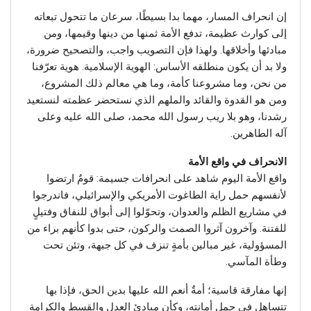
إن انحراف المسار، مهما بدا بسيطًا، سرعان ما تتحول تبعاته
إلى كوارث عظيمة، تدفع الأمة ثمنها من دينها وقيمها، ومن
مبادئها وأخلاقها. ولهذا فإن التصويب واجب، والتصحيح ضرورة،
ولا بد أن يكون منطلقه الأساس: الهوية الإسلامية. هوية تعرّفنا
من نحن، وما مشروعنا كأمة، وما هي معالم ذلك المشروع،
ومن هو القدوة والقائد والملهم الذي نستحضر عظمته لنستعيد
رشدنا، وهو بلا ريب رسول الله محمد، صلى الله عليه وعلى
آله الطاهرين.
الانحراف في واقع الأمة
واقع الأمة اليوم شاهد على انحرافات جسيمة: قومٌ ارتضوا
لأنفسهم حمل راية الطاغوت الأمريكي والإسرائيلي، فاندرجوا
في مشاريع الظلم والعدوان، وتحوّلوا إلى أبواق للنفاق وفتيلٍ
للفتنة. وآخرون آثروا الصمت والركون، حتى بدوا كأنهم براء من
المسؤولية، غير مبالين بأمةٍ تنزف في كل جبهة، وتئن تحت
وطأة المآسي.
إنها مفارقة قاسية؛ أمةٌ أنعم الله عليها بدين الحق، فإذا بها
تتساهل في حمل أمانته، وكأن مبادئ العدل والقسط والكرامة