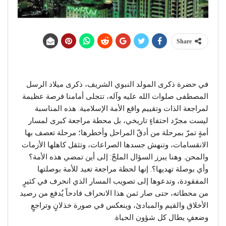
Share
في حضرة ذكرى المولد النبوي الشريف، ذكرى ميلاد الرسل
المصطفى صلوات الله عليه وآله، تتجلى أمامنا فرصة عظيمة
لمراجعة الذات وتقييم واقع الأمة الإسلامية. هذه المناسبة
ليست مجرّد احتفاءٍ تاريخي، بل محطة مراجعة كبرى لمسار
أمةٍ تمرّ بمرحلة من أدقّ المراحل وأخطرها؛ مرحلة تعصف بها
الانقسامات، وتنهش جسدها الصراعات، وتثقل كاهلها الأزمات
والمحن. وهنا يبرز السؤال الملحّ: إلى أين تمضي هذه الأمة؟
وأي بوصلة تهديها؟. إنها لحظة مراجعة تعيد للأمة بوصلتها
المفقودة، وتدعوها إلى تصويب المسار الذي انحرف في كثيرٍ
من محطاته، حتى صار ثمن هذا الانحراف فادحاً يُدفع من رصيد
الأخلاق والقيم والمبادئ، وينعكس في صورة خذلانٍ وتراجعٍ
وضعفٍ يطال كل شؤون الحياة.