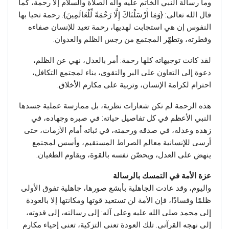
وما رسالة النبي الخاتم عليه وآله الصلاة والسلام إلا رحمة، كما
قال الله تعالى: {وَمَا أَرْسَلْنَاكَ إِلَّا رَحْمَةً لِّلْعَالَمِينَ}. رحمة تحيا بها
النفوس إن هي استجابت لهديها، رحمة تعيد للإنسان صفاءه
وفطرته، وتطهّر المجتمع من رجس الظلم والعدوان.
لقد كانت توجيهاته كلها رحمة: أمر بالعدل، نهي عن الظلم،
دعوة إلى التعاون على البر والتقوى، بناء لمجتمع التكافل،
احترام لكرامة الإنسان، وتربية على مكارم الأخلاق.
هذه الرحمة لم تكن شعارات نظرية، بل ممارسة عملية جسدها
النبي الأعظم في كل تفاصيل حياته: في صبره وجهاده، في
زهده وعدله، في صدقه ورحمته، في ثباته أمام الأزمات، حتى
أرسى للإنسانية معالم الصراط المستقيم، وأسس لمجتمع
ينهض على العدل، ويحصّن نفسه بالقوة، ويقاوم الطغيان.
عزة الأمة في التمسك بالرسالة
واليوم، وقد عادت الجاهلية بأبشع صورها، جاهلية تفوق الأولى
ظلمًا وفسادًا، فإن الأمة لن تستعيد قوتها ومكانتها إلا بالعودة
إلى محمد صلى الله عليه وعلى آله: إلى رسالته، إلى قدوته،
إلى نهجه القرآني. تلك العودة تعني التزكية، تعني إحياء مكارم