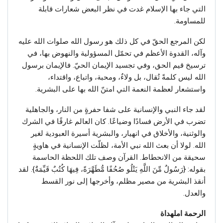
التي جاء بها الإسلام غدت في نظر البعض شعارات قابلة
للمساومة.
لكن المرجع الحقّ في كل ذلك هو رسول الله صلوات الله عليه
وآله، القدوة الأعظم في تحمّل المسؤولية والنهوض بها، في
ترسيخ قيم الحق، وفي تجسيد الإيمان الحيّ. فالإيمان برسول
الله ليس كلمةً تُقال، بل ولاءٌ، ومحبة، واتباع، واقتداء،
واستشعار لعظمة النعمة التي امتنّ الله بها على البشرية.
لقد جاء النبي والإنسانية على شفا حفرةٍ من النار، والجاهلية
تضرب في الأرض فسادًا وضياعًا. كان العالم غارقًا في الشرك
والوثنية، والأخلاق في انهيار، والبشرية أسيرة العبودية لغير
الله. لولا أن بعث الله نبي الأمة، لظلّت الإنسانية في هاويةٍ
سحيقة من الانحطاط. القرآن وصف تلك اللحظة الحاسمة
بقوله: {رَسُولٌ مِّنَ اللَّهِ يَتْلُو صُحُفًا مُّطَهَّرَةً، فِيهَا كُتُبٌ قَيِّمَةٌ}. لقد
أنقذ البشرية من مصير مظلم، وأخرجها إلى نور القسط
والعدل.
الرحمة املهداة