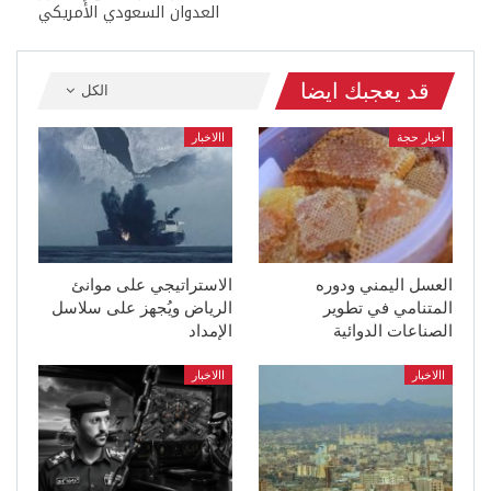
العدوان السعودي الأمريكي
قد يعجبك ايضا
الكل
أخبار حجة
االاخبار
العسل اليمني ودوره
الاستراتيجي على موانئ
المتنامي في تطوير
الرياض ويُجهز على سلاسل
الصناعات الدوائية
الإمداد
االاخبار
االاخبار