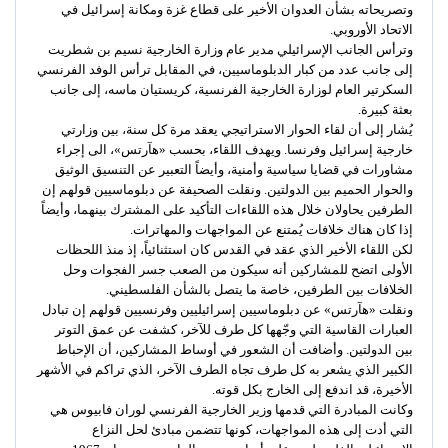
وتصريحاته بشأن العدوان الأخير على قطاع غزة ومكانة إسرائيل في
الاتحاد الأوروبي.
وترأس الجانب الإسرائيلي مدير عام وزارة الخارجية نسيم بن شطريت
إلى جانب عدد من كبار الدبلوماسيين، في المقابل ترأس الوفد الفرنسي
السكرتير العام لوزارة الخارجية الفرنسية، كريستيان ماسه، إلى جانب
بعثة كبيرة.
يُشار إلى أن لقاء الحوار الاستراتيجي يعقد مرة كل سنة، بين وزارتي
خارجية إسرائيل وفرنسا. ويهدف اللقاء، بحسب «هآرتس»، الى إجراء
مشاورات في قضايا سياسية وأمنية، وأيضاً التعبير عن التنسيق الوثيق
والحوار الحميم بين الدولتين. ونقلت الصحيفة عن دبلوماسيين قولهم إن
الطرفين يحاولان خلال هذه اللقاءات التأكيد على المشترك بينهما، وأيضاً
إذا كان هناك خلافات يُمتنع عن المواجهات والمهاترات.
لكن اللقاء الأخير الذي عقد في القدس كان استثنائياً، إذ منذ اللحظات
الأولى اتضح للمشاركين أنه سيكون من الصعب جسر الفجوات وحل
الخلافات بين الطرفين، خاصة ما يتصل بالشأن الفلسطيني.
ونقلت «هآرتس» عن دبلوماسيين إسرائيليين وفرنسيين قولهم إن تبادل
العبارات القاسية التي وجّهها كل طرف للآخر، كشفت عن عمق التوتر
بين الدولتين. وأضافت أن الشعور في أوساط المشاركين، أن الإحباط
الكبير الذي يشعر به كل طرف تجاه الطرف الآخر، الذي تراكم في الأشهر
الأخيرة، قد اندفع إلى الخارج بكل قوته.
وكانت المبادرة التي قدمها وزير الخارجية الفرنسي لوران فابيوس هي
التي أدت إلى هذه المواجهات، كونها تتضمن مبادئ لحل النزاع