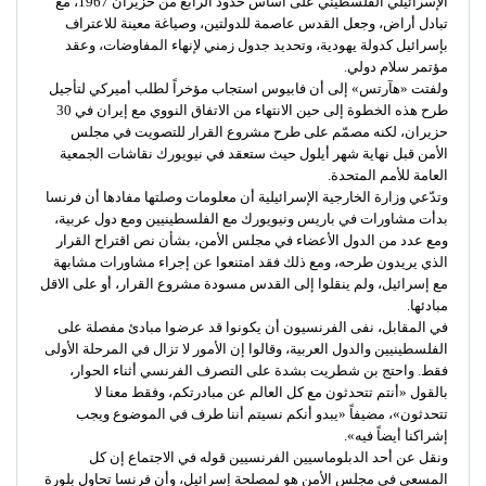
الإسرائيلي الفلسطيني على أساس حدود الرابع من حزيران 1967، مع
تبادل أراض، وجعل القدس عاصمة للدولتين، وصياغة معينة للاعتراف
بإسرائيل كدولة يهودية، وتحديد جدول زمني لإنهاء المفاوضات، وعقد
مؤتمر سلام دولي.
ولفتت «هآرتس» إلى أن فابيوس استجاب مؤخراً لطلب أميركي لتأجيل
طرح هذه الخطوة إلى حين الانتهاء من الاتفاق النووي مع إيران في 30
حزيران، لكنه مصمّم على طرح مشروع القرار للتصويت في مجلس
الأمن قبل نهاية شهر أيلول حيث ستعقد في نيويورك نقاشات الجمعية
العامة للأمم المتحدة.
وتدّعي وزارة الخارجية الإسرائيلية أن معلومات وصلتها مفادها أن فرنسا
بدأت مشاورات في باريس ونيويورك مع الفلسطينيين ومع دول عربية،
ومع عدد من الدول الأعضاء في مجلس الأمن، بشأن نص اقتراح القرار
الذي يريدون طرحه، ومع ذلك فقد امتنعوا عن إجراء مشاورات مشابهة
مع إسرائيل، ولم ينقلوا إلى القدس مسودة مشروع القرار، أو على الاقل
مبادئها.
في المقابل، نفى الفرنسيون أن يكونوا قد عرضوا مبادئ مفصلة على
الفلسطينيين والدول العربية، وقالوا إن الأمور لا تزال في المرحلة الأولى
فقط. واحتج بن شطريت بشدة على التصرف الفرنسي أثناء الحوار،
بالقول «أنتم تتحدثون مع كل العالم عن مبادرتكم، وفقط معنا لا
تتحدثون»، مضيفاً «يبدو أنكم نسيتم أننا طرف في الموضوع ويجب
إشراكنا أيضاً فيه».
ونقل عن أحد الدبلوماسيين الفرنسيين قوله في الاجتماع إن كل
المسعى في مجلس الأمن هو لمصلحة إسرائيل، وأن فرنسا تحاول بلورة