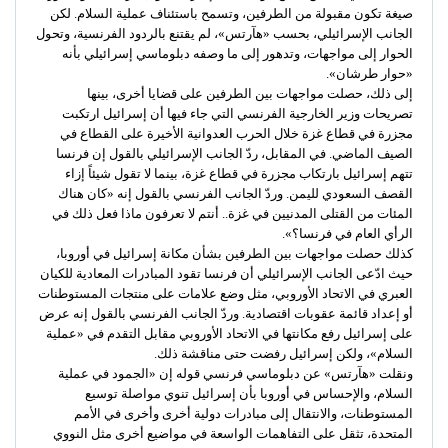
صيغة تكون مقبولة من الطرفين، وتسمح باستئناف عملية السلام. لكن
الجانب الإسرائيلي، بحسب «هآرتس»، لم يقتنع بالردود الفرنسية، وتحول
الحوار إلى مواجهات، وتدهور إلى ما وصفه دبلوماسي إسرائيلي بأنه
«حوار طرشان».
إلى ذلك، حصلت مواجهات بين الطرفين على قضايا أخرى، بينها
تصريحات وزير الخارجية الفرنسي التي جاء فيها أن إسرائيل ارتكبت
مجزرة في قطاع غزة خلال الحرب العدوانية الأخيرة على القطاع في
الصيف الماضي. في المقابل، ردّ الجانب الإسرائيلي بالقول إن فرنسا
تتهم إسرائيل بارتكاب مجزرة في قطاع غزة، بينما لا تقول شيئاً إزاء
القصف السعودي لليمن. وردّ الجانب الفرنسي بالقول إنه «كان هناك
المئات من القتلى المدنيين في غزة.. أنتم لا تعرفون ماذا فعل ذلك في
الرأي العام في فرنسا؟».
كذلك حصلت مواجهات بين الطرفين بشأن مكانة إسرائيل في أوروبا،
حيث ادّعى الجانب الإسرائيلي أن فرنسا تقود المبادرات المعادية للكيان
العبري في الاتحاد الأوروبي، مثل وضع علامات على منتجات المستوطنات
أو إعداد قائمة عقوبات اقتصادية. وردّ الجانب الفرنسي بالقول إنه عرض
على إسرائيل رفع مكانتها في الاتحاد الأوروبي مقابل التقدم في «عملية
السلام»، ولكن إسرائيل رفضت حتى مناقشة ذلك.
ونقلت «هآرتس» عن دبلوماسي فرنسي قوله إن «الجمود في عملية
السلام، والإحساس في أوروبا بأن إسرائيل تنوي مواصلة توسيع
المستوطنات، والانتقال إلى مبادرات دولية أخرى وأخرى في الأمم
المتحدة، تثقل على التفاهمات الواسعة في مواضيع أخرى مثل النووي