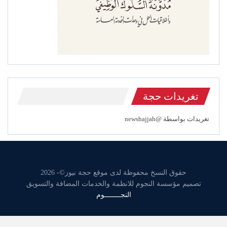
تغريدات حجة
تغريدات بواسطة @newshajjah
حقوق النسخ محفوظة لدى موقع حجة نيوز©- 2026
تصميم مؤسسة النجوم للانظمة والخدمات المضافة والتسويق
النجــــــــوم