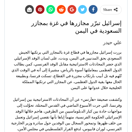
Share
إسرائيل تبرّر مجازرها في غزة بمجازر
السعودية في اليمن
علي حيدر
بررت إسرائيل مجازرها في قطاع غزة بالمجازر التي يرتكبها الجيش
السعودي بحق المدنيين في اليمن، وبدت، على لسان الوفد الإسرائيلي
الذي حضر المحادثات الاستراتيجية مقابل الوفد الفرنسي، كمن يطالب
الدول العظمى بمعاملتها أسوة بالرياض، مشيرةً إلى أنه في الوقت الذي
تُتّهم فيه تل أبيب بارتكاب مجزرة في القطاع، تسكت فرنسا، وبطبيعة
الحال معها بقية الدول العظمى، عن المجازر التي ترتكبها المملكة
الخليجية خلال عدوانها على اليمن.
وكشفت صحيفة «هآرتس» عن أن المحادثات الاستراتيجية بين إسرائيل
وفرنسا، التي جرت الأسبوع الماضي في القدس المحتلة، تحوَّلت إلى
مواجهات حادة بين كبار الدبلوماسيين من الطرفين، هاجم خلالها الوفد
الإسرائيلي الحكومة الفرنسية، متهماً إياها بأنها تقصي إسرائيل وتعمل
من خلف ظهرها. وتمحور السجال بين الوفدين حول مبادرة وزير الخارجية
الفرنسي، لوران فابيوس، لدفع القرار الفلسطيني في مجلس الأمن،