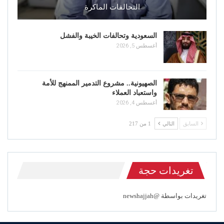
التحالفات الماكرة
السعودية وتحالفات الخيبة والفشل
أغسطس 5, 2026
الصهيونية.. مشروع التدمير الممنهج للأمة
واستعباد العملاء
أغسطس 4, 2026
السابق
التالي
1 من 217
تغريدات حجة
تغريدات بواسطة @newshajjah