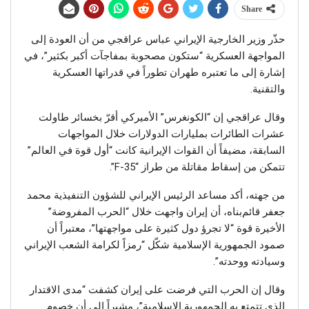
Share
حذّر وزير الخارجية الإيراني عباس عراقجي من أن العودة إلى
المواجهة العسكرية “ستكون مصحوبة بمفاجآت أكبر بكثير”، في
إشارة إلى ما تعتبره طهران تطوراً في قدراتها العسكرية
والتقنية.
وقال عراقجي إن “الكونغرس” الأميركي أقرّ بخسائر طاولت
عشرات الطائرات بمليارات الدولارات خلال المواجهات
السابقة، مضيفاً أن القوات الإيرانية كانت “أول قوة في العالم”
تتمكن من إسقاط مقاتلة من طراز “F-35”.
من جهته، أكد مساعد الرئيس الإيراني للشؤون التنفيذية محمد
جعفر قائم‌بناه، أن إيران واجهت خلال “الحرب المفروضة”
الأخيرة قوة “لا تجرؤ دول كثيرة على مواجهتها”، معتبراً أن
صمود الجمهورية الإسلامية شكّل “رمزاً لكرامة الشعب الإيراني
وسيادته ووحدته”.
وقال إن الحرب التي فرضت على إيران كشفت “مدى الاقتدار
الذي تتمتع به الجمهورية الإسلامية”، مشيراً إلى أن خصوم