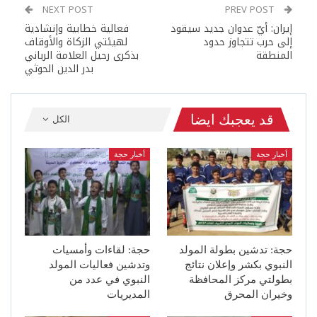
NEXT POST
PREV POST
إيران: أيّ عدوان جديد سيقود
فعالية خطابية وإنشادية
إلى حرب تتجاوز حدود
لهيئتي الزكاة والأوقاف
المنطقة
بذكرى رحيل العلامة الرباني
بدر الدين الحوثي
قد يعجبك ايضا
الكل
أخبار حجة
أخبار حجة
حجة: تدشين بطولة المولد
حجة: لقاءات وأمسيات
النبوي بكشر وإعلان نتائج
وتدشين فعاليات المولد
بطولتي مركز المحافظة
النبوي في عدد من
وخيران المحرق
المديريات