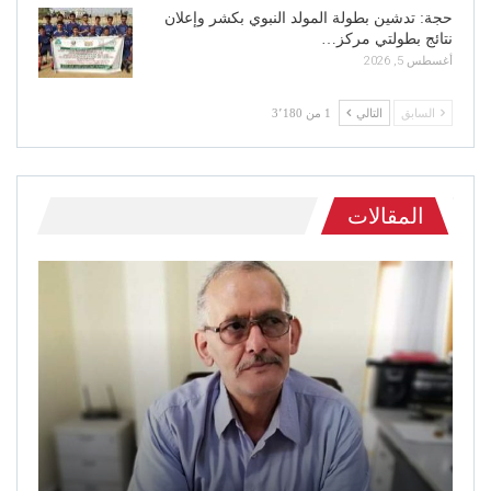
حجة: تدشين بطولة المولد النبوي بكشر وإعلان
نتائج بطولتي مركز…
أغسطس 5, 2026
السابق
التالي
1 من 3٬180
المقالات