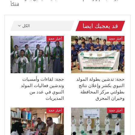
فتكاً
قد يعجبك ايضا
الكل
أخبار حجة
أخبار حجة
حجة: تدشين بطولة المولد
حجة: لقاءات وأمسيات
النبوي بكشر وإعلان نتائج
وتدشين فعاليات المولد
بطولتي مركز المحافظة
النبوي في عدد من
وخيران المحرق
المديريات
أخبار حجة
أخبار حجة