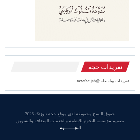
تغريدات حجة
تغريدات بواسطة @newshajjah
حقوق النسخ محفوظة لدى موقع حجة نيوز©- 2026
تصميم مؤسسة النجوم للانظمة والخدمات المضافة والتسويق
النجــــــــوم