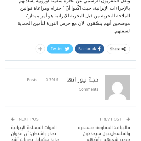
ونقل التلفزيون الرسمي عن بحّارة سفينة أوروبية إشادتهم
بالإجراءات الإيرانية، حيث أكّدوا أنّ “احترام ومراعاة قوانين
الملاحة البحرية من قِبل البحرية الإيرانية هو أمر ممتاز”،
موضحين أنهم ينسّقون الآن مع حرس الثورة لتأمين الحماية
لسفنهم.
Twitter
Facebook
Share
حجة نيوز انها
0
3916 Posts
Comments
NEXT POST
PREV POST
قاليباف: المقاومة مستمرة
القوات المسلحة الإيرانية
والفلسطينيون سيحددون
تحذر واشنطن: أي عدوان
مصير شعبهم وأرضهم
جديد سيُقابل بضربات أشد