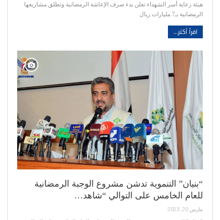
هيئة رعاية أسر الشهداء تعلن بدء صرف الإعاشة الرمضانية وتطلق مشاريعها
الرمضانية بـ7 مليارات ريال
اقرأ أكثر...
“بنيان” التنموية تدشن مشروع الوجبة الرمضانية
للعام الخامس على التوالي “شاهد…
مارس 20, 2023