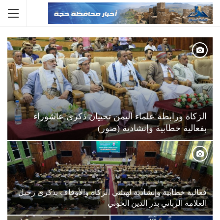
الزكاة ورابطة علماء اليمن تحييان ذكرى عاشوراء
بفعالية خطابية وإنشادية (صور)
فعالية خطابية وإنشادية لهيئتي الزكاة والأوقاف بذكرى رحيل
العلامة الرباني بدر الدين الحوثي