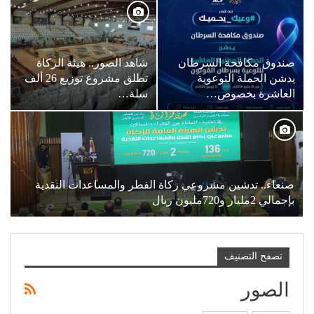
صندوق مكافحة السرطان
شاهد الصور.. هيئة الزكاة
يدشن الحملة التوعوية
تطلق مشروع توزيع 26 ألف
العاشرة بخصوص…
سلة…
صنعاء.. تدشين مشروعي زكاة الفطر والمساعدات النقدية
بإجمالي 2مليار و720مليون ريال
تصفح التصنيف
الصور