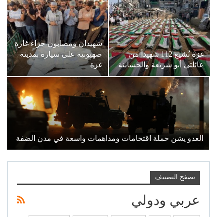
شهيدان ومصابون جراء غارة
غزة تُشيع 112 شهيداً من
صهيونية على سيارة بمدينة
عائلتي أبو شريعة والحساينة
غزة
العدو يشن حملة اقتحامات ومداهمات واسعة في مدن الضفة
تصفح التصنيف
عربي ودولي