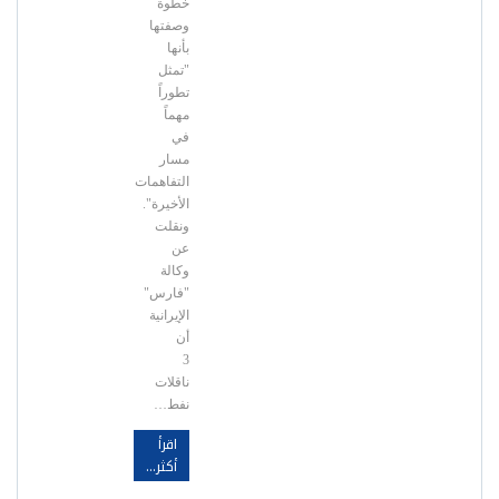
خطوة
وصفتها
بأنها
"تمثل
تطوراً
مهماً
في
مسار
التفاهمات
الأخيرة".
ونقلت
عن
وكالة
"فارس"
الإيرانية
أن
3
ناقلات
نفط…
اقرأ
أكثر...