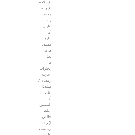
الإسلامية
الإيرانية
محمد
رضا
عارف
أن
إدارة
مضيق
هرمز
تعدّ
من
إنجازات
"حرب
رمضان"،
مشددًا
على
أن
المضيق:
"ملك
خالص
لإيران
وستبقى
إدارته