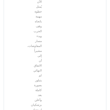
الآن
يُمثل
خطوة
مهمة
باتجاه
وقف
الحرب
وبدء
مسار
المفاوضات،
مشيراً
إلى
أن
الاتفاق
النهائي
لم
يتبلور
بصورة
كاملة
بعد.
وأعلن
بزشكيان
استعداد