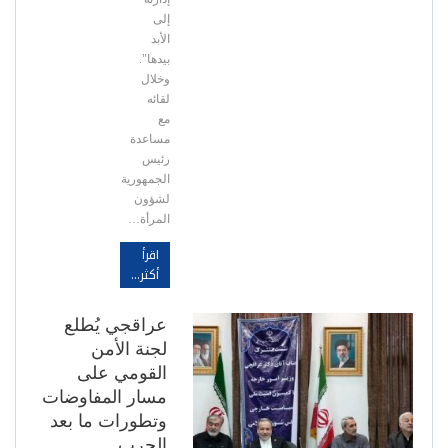
إلى
الأبد
بيدها".
وخلال
لقائه
مع
مساعدة
رئيس
الجمهورية
لشؤون
المرأة…
اقرأ
أكثر...
عراقجي يُطلع
لجنة الأمن
القومي على
مسار المفاوضات
وتطورات ما بعد
الحرب