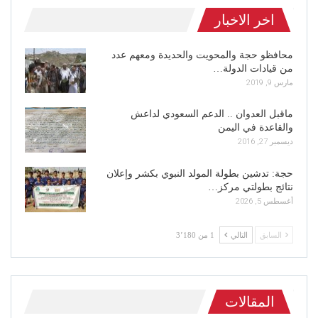
اخر الاخبار
محافظو حجة والمحويت والحديدة ومعهم عدد
من قيادات الدولة…
مارس 9, 2019
ماقبل العدوان .. الدعم السعودي لداعش
والقاعدة في اليمن
ديسمبر 27, 2016
حجة: تدشين بطولة المولد النبوي بكشر وإعلان
نتائج بطولتي مركز…
أغسطس 5, 2026
السابق
التالي
1 من 3٬180
المقالات