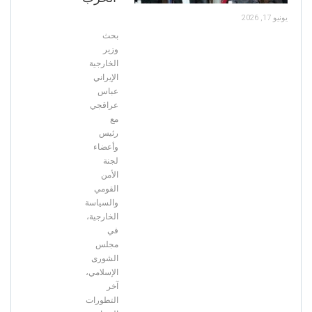
يونيو 17, 2026
بحث
وزير
الخارجية
الإيراني
عباس
عراقجي
مع
رئيس
وأعضاء
لجنة
الأمن
القومي
والسياسة
الخارجية،
في
مجلس
الشورى
الإسلامي،
آخر
التطورات