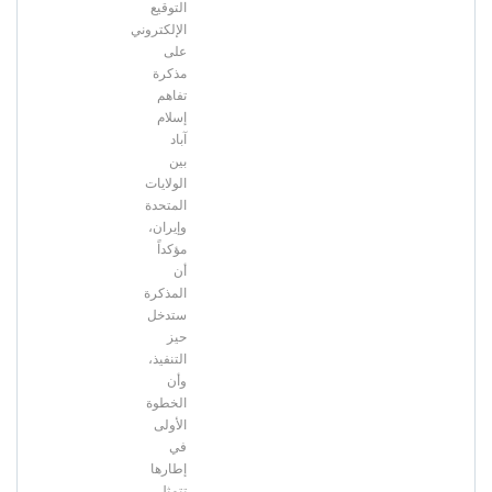
التوقيع
الإلكتروني
على
مذكرة
تفاهم
إسلام
آباد
بين
الولايات
المتحدة
وإيران،
مؤكداً
أن
المذكرة
ستدخل
حيز
التنفيذ،
وأن
الخطوة
الأولى
في
إطارها
تتمثل