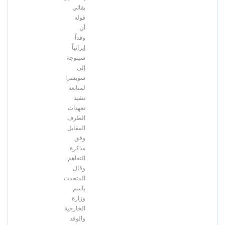
بقائي
قوله
أن
وفداً
إيرانياً
سيتوجه
إلى
سويسرا
لمتابعة
تنفيذ
تعهدات
الطرف
المقابل
وفق
مذكرة
التفاهم.
وقال
المتحدث
باسم
وزارة
الخارجية
والوفد