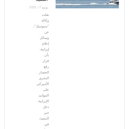
يونيو 17, 2026
نقلت
وكالة
"سبوتنيك"،
عن
وسائل
إعلام
إيرانية،
بأن
قرار
رفع
الحصار
البحري
الأميركي
على
الموانئ
الإيرانية،
دخل
حيز
التنفيذ،
في