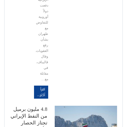
دفعت
دولاً
أوروبية
للتفاوض
مع
طهران
بشأن
رفع
العقوبات.
وقال
قاليباف،
في
مقابلة
مع…
اقرأ
أكثر...
4.8 مليون برميل
من النفط الإيراني
تجتاز الحصار