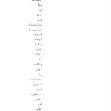
تبدأ
غداً
الأحد،
في
بورغنستوك
السويسرية،
كمتابعة
لتوقيع
مذكرة
تفاهم
إسلام
آباد.
وقالت
الوزارة
إن
المحادثات
ستجري
على
المستوى
الفني
في
إطار