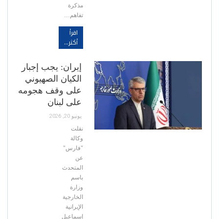
مذكرة
تفاهم…
اقرأ
أكثر...
إيران: يجب إجبار
الكيان الصهيوني
على وقف هجومه
على لبنان
يونيو 20, 2026
نقلت
وكالة
"فارس"
عن
المتحدث
باسم
وزارة
الخارجية
الإيرانية
إسماعيل