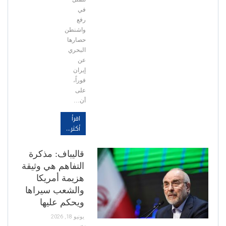
في
رفع
واشنطن
حصارها
البحري
عن
إيران
فوراً،
على
أن…
اقرأ
أكثر...
قاليباف: مذكرة
التفاهم هي وثيقة
هزيمة أمريكا
والشعب سيراها
ويحكم عليها
يونيو 18, 2026