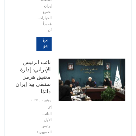
إيران
لجميع
الخيارات،
مُحدداً
أن…
اقرأ
أكثر...
نائب الرئيس
الإيراني: إدارة
مضيق هرمز
ستبقى بيد إيران
دائمًا
يونيو 17, 2026
أكد
النائب
الأول
لرئيس
الجمهورية