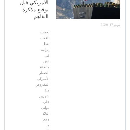
الأمريكي قبل
توقيع مذكرة
التفاهم
يونيو 17, 2026
نجحت
ناقلات
نفط
إيرانية
في
عبور
منطقة
الحصار
الأميركي
المفروض
منذ
شهرين
على
موانئ
البلاد،
وفق
ما