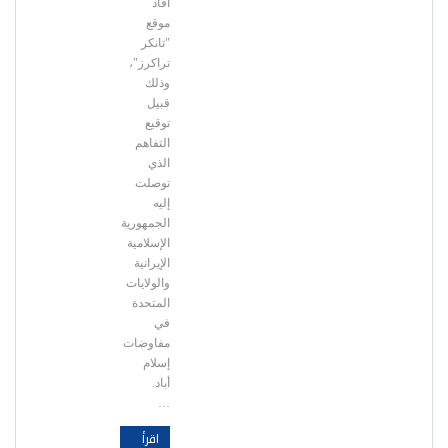
أفاد
موقع
"تانكر
تراكرز"،
وذلك
قبيل
توقيع
التفاهم
الذي
توصلت
إليه
الجمهورية
الإسلامية
الإيرانية
والولايات
المتحدة
في
مفاوضات
إسلام
أباد.
…
اقرأ