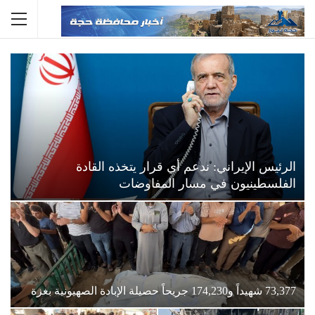
الرئيس الإيراني: ندعم أي قرار يتخذه القادة
الفلسطينيون في مسار المفاوضات
73,377 شهيداً و174,230 جريحاً حصيلة الإبادة الصهيونية بغزة