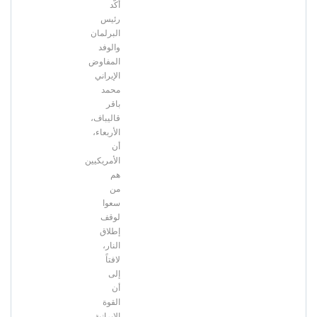
أكّد
رئيس
البرلمان
والوفد
المفاوض
الإيراني
محمد
باقر
قاليباف،
الأربعاء،
أن
الأمريكيين
هم
من
سعوا
لوقف
إطلاق
النار،
لافتاً
إلى
أن
القوة
الإيرانية