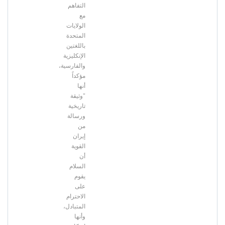
التفاهم
مع
الولايات
المتحدة
باللغتين
الإنكليزية
والفارسية،
مؤكداً
أنها
"وثيقة
تاريخية
ورسالة
من
إيران
القوية
أن
السلام
يقوم
على
الاحترام
المتبادل،
وأنها