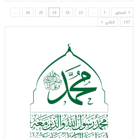
السابق
1
…
22
23
24
25
26
…
137
التالي