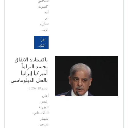
انعكاس
"لصوت
أمة
لم
تتنازل
عن…
اقرأ
أكثر...
باكستان: الاتفاق
يجسد التزاماً
أميركياً إيرانياً
بالحل الدبلوماسي
يونيو 18, 2026
أعلن
رئيس
الوزراء
الباكستاني،
شهباز
شريف،