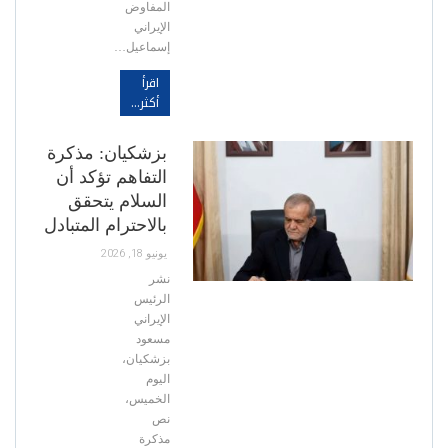
المفاوض
الإيراني
إسماعيل…
اقرأ
أكثر...
بزشكيان: مذكرة
التفاهم تؤكد أن
السلام يتحقق
بالاحترام المتبادل
يونيو 18, 2026
نشر
الرئيس
الإيراني
مسعود
بزشكيان،
اليوم
الخميس،
نص
مذكرة