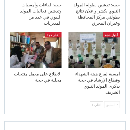
حجة: تدشين بطولة المولد
حجة: لقاءات وأمسيات
النبوي بكشر وإعلان نتائج
وتدشين فعاليات المولد
بطولتي مركز المحافظة
النبوي في عدد من
وخيران المحرق
المديريات
أخبار حجة
أخبار حجة
أمسية لفرع هيئة الشهداء
الاطلاع على معمل منتجات
وقطاع الإرشاد في حجة
محلية في حجة
بذكرى المولد النبوي
الشريف
السابق
التالي