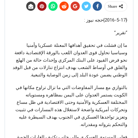
Share
{2016-5-17}حجه نيوز :
“تقرير”
ما إن فشلت في تحقيق أهدافها المعنلة عسكريا وأمنيا
وسياسيا تحاول قوى العدوان اللعب بالورقة الإقتصادية دافعة
نحو فرض القيود على البنك المركزي وإحداث حالة من الهلع
والقلق في أوساط الشعب بهدف انتزاع تنازلات من قبل الوفد
الوطني يضمن عودة البلد إلى زمن الوصاية والتبعية.
بالتوازي مع مسار المفاوضات التي ما تزال تراوح مكانها في
الكويت يستمر العدوان على اليمن بمظاهره ومستوياته
المختلفة العسكرية والأمنية وحتى الاقتصادية في ظل مساع
وتحركات أمريكية واضحة لاستغلال هذه المسارات في تثبيت
وتعزيز تواجدها العسكري في الجنوب بهدف السيطرة عليه
والتحكم بثرواته ومقدراته.
فعلى المستوى العسكري وإلى جانب تكثيف الغارات الجوية