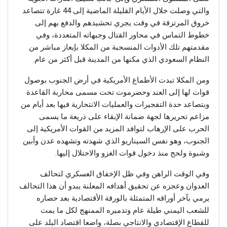
والتي وصلت خلال الأيام القليلة الماضية إلى 44 غارة تتصاعد
خروق المرتزقة في وقت يجري تحشيدهم والدفع بهم إلى
خطوط التماس في محاور القتال وجبهاته المتعددة، وفي
مقدمتهم تلك الأدوات المنسحبة من المكلا بإيعاز مباشر من
النظام السعودي الذي مكنها من المدينة قبل أكثر من عام.
ومن المكلا تبدت الأطماع الأمريكية في أرض الجنوب بوصول
قوات لها إلى العند وحضرموت تحت مسمى محاربة القاعدة
وبتصاعد حدة التفجيرات والعمليات الانتحارية فيها بعد أيام من
مزاعم تحريرها لجهة ضمانة الإبقاء على ذريعة ما يسمى
الحرب على الإرهاب لتوافد المزيد من القوات الأمريكية إلى
الجنوب، وهو نفس السيناريو الذي شهدته وتشهده عدن وأبين
وشبوة ولحج منذ دخول قوات الغزو والاحتلال إليها.
وفي الوقت الراهن وفي ظل الإخفاق العسكري لتحالف
العدوان وعجزه عن تحقيق أهدافه المعلنة يبدو أن هذا التحالف
يرمي بآخر أوراقه المتمثلة بالورقة الأقتصادية بعد حصاره
للشعب اليمني طيلة عام وتدميره الممنهج لكل ما يمت
للقطاع الإقتصادي والانتاجي بصلة، واضعا اقتصاد البلد على