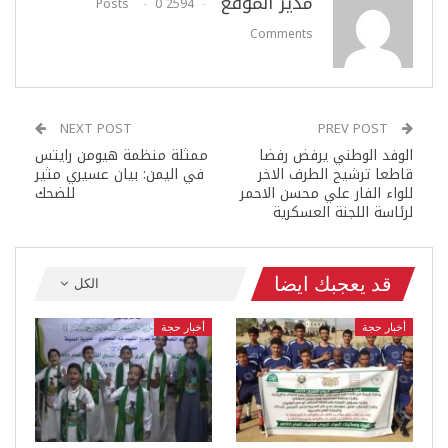
مدير الموقع
0
2594 Posts
Comments
NEXT POST
PREV POST
الوفد الوطني يرفض رفضا
ممثلة منظمة هيومن رايتس
قاطعا ترشيح الطرف الاخر
في اليمن: بيان عسيري مثير
للواء الفار علي محسن الاحمر
للضحك
لرئاسة اللجنة العسكرية
قد يعجبك ايضا
الكل
أخبار حجة
أخبار حجة