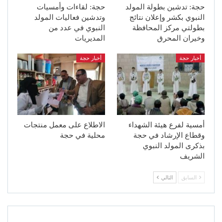
حجة: تدشين بطولة المولد
حجة: لقاءات وأمسيات
النبوي بكشر وإعلان نتائج
وتدشين فعاليات المولد
بطولتي مركز المحافظة
النبوي في عدد من
وخيران المحرق
المديريات
أخبار حجة
أخبار حجة
أمسية لفرع هيئة الشهداء
الاطلاع على معمل منتجات
وقطاع الإرشاد في حجة
محلية في حجة
بذكرى المولد النبوي
الشريف
السابق
التالي