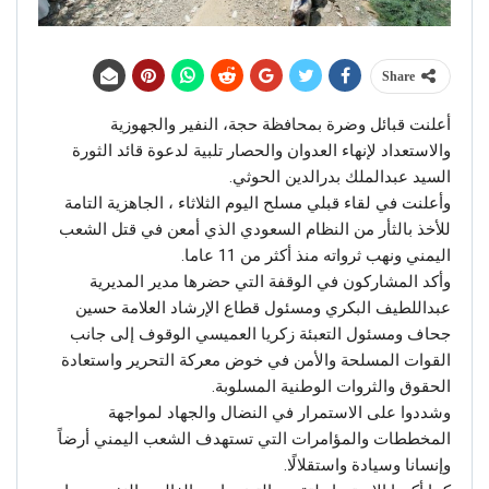
Share
أعلنت قبائل وضرة بمحافظة حجة، النفير والجهوزية
والاستعداد لإنهاء العدوان والحصار تلبية لدعوة قائد الثورة
السيد عبدالملك بدرالدين الحوثي.
وأعلنت في لقاء قبلي مسلح اليوم الثلاثاء ، الجاهزية التامة
للأخذ بالثأر من النظام السعودي الذي أمعن في قتل الشعب
اليمني ونهب ثرواته منذ أكثر من 11 عاما.
وأكد المشاركون في الوقفة التي حضرها مدير المديرية
عبداللطيف البكري ومسئول قطاع الإرشاد العلامة حسين
جحاف ومسئول التعبئة زكريا العميسي الوقوف إلى جانب
القوات المسلحة والأمن في خوض معركة التحرير واستعادة
الحقوق والثروات الوطنية المسلوبة.
وشددوا على الاستمرار في النضال والجهاد لمواجهة
المخططات والمؤامرات التي تستهدف الشعب اليمني أرضاً
وإنسانا وسيادة واستقلالًا.