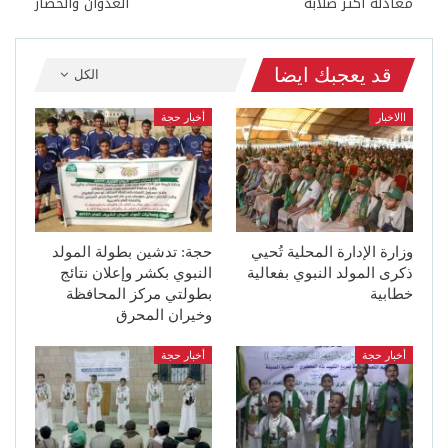
معادلة أكثر صلابة
العدوان والحصار
قد يعجبك ايضا
الكل
االاخبار
أخبار حجة
وزارة الإدارة المحلية تُحيي
حجة: تدشين بطولة المولد
ذكرى المولد النبوي بفعالية
النبوي بكشر وإعلان نتائج
خطابية
بطولتي مركز المحافظة
وخيران المحرق
أخبار حجة
أخبار حجة