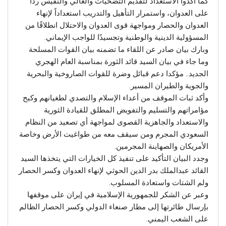
كما أكدوا الاستعداد لتقديم التضحيات والغالي والنفيس ردا
على العدوان، واستمرار التأهيل والتدريب استعداداً لإنهاء
العدوان والحصار ومواجهة قوى العدوان والاحتلال انطلاقًا من
المسؤولية الدينية والوطنية وتجسيدًا للواجب الإيماني.
وبارك بيان صادر عن اللقاء ما تضمنه بيان القوات المسلحة
وما جاء في بيان السيد قائد الثورة بمناسبة العام الهجري
الجديد.. مؤكدا دعم قبائل وضرة للقوات الصاروخية والبحرية
والجوية والطيران المسير.
وأكد ثبات الموقف من أعداء الإسلام والتصدي لطغيانهم وكبح
مؤامراتهم والتسليم والتفويض المطلق للقيادة الثورية
والاستعداد والجاهزية القصوى لمواجهة أي تصعيد من النظام
السعودي المجرم ومن سيقف معه من طواغيت الأرض وخاصة
الأمريكان والصهاينة المجرمين.
وجدد البيان التأكيد على تنفيذ كل الخيارات التي يتخذها السيد
القائد عبدالملك بدر الدين الحوثي لإنهاء العدوان وكسر الحصار
ولم الشتات واستعادة المسلوب.
وعبر عن الشكر للجمهورية الإسلامية في إيران على موقفها
بإرسال طائرتها إلى مطار صنعاء الدولي وكسر الحصار الظالم
على الشعب اليمني.