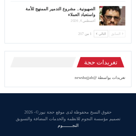
الصهيونية.. مشروع التدمير الممنهج للأمة
واستعباد العملاء
أغسطس 4, 2026
السابق
التالي
1 من 217
تغريدات حجة
تغريدات بواسطة @newshajjah
حقوق النسخ محفوظة لدى موقع حجة نيوز©- 2026
تصميم مؤسسة النجوم للانظمة والخدمات المضافة والتسويق
النجــــــــوم