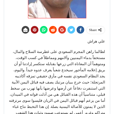
Share
علي هراش
لطالما راهن المجرم السعودي على غطرسة السلاح والمال،
مستخفاً بدماء اليمنيين وآلامهم ومماطلاً في كسب الوقت،
ومتوهماً أن المعاناة التي زرعها بقنابله ستكسر إرادتنا أو أن
بريق إعلامه المأجور سيخدع شعباً يعرف عدوه جيداً. واليوم،
يجد النظام السعودي نفسه في مأزق حقيقي تمزقه أكاذيبه
المرتجلة؛ حيث خرج ببيان مرتبك يصف فيه قبائل اليمن الأبية
التي استنفرت دفاعاً عن أرضها وعرضها بأنها تهرب من سخط
قبلي، متناسياً أن هذه القبائل هي من أذلت قواته في الميدان،
أما من يزعم أنهم قبائل اليمن في الريان فليسوا سوى مرتزقته
الذين لا يمتون للأصالة اليمنية بصلة. إن هذا التخبط نتاج غباء
متراكم وغرور أعمى لم يستوعب صمود وثبات هذا الشعب