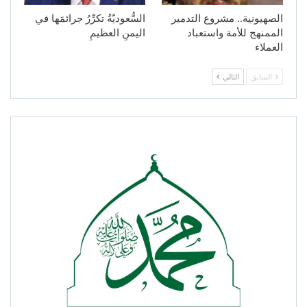
الصهيونية.. مشروع التدمير
السُّعوديّةُ تكرِّرُ جرائمَها في
الممنهج للأمة واستعباد
اليمنِ العظيمِ
العملاء
السابق
التالي