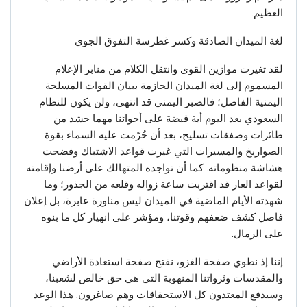
العظيم.
لغة الميدان الصادقة وكسر غطرسة التفوق الجوي
لقد تغيرت موازين القوى وانتقل الكلام من منابر الإعلام
المسموم إلى لغة الميدان الحازمة ببيان القوات المسلحة
اليمنية الفاصل؛ فالصبر اليمني قد انتهى، ولن يكون للنظام
السعودي بعد اليوم أية قبضة على أجوائنا مهما حشد من
طائرات وصفقات تسليح، بعد أن حُرّمت عليه السماء بقوة
الصواريخ والمسيرات التي غيرت قواعد الاشتباك وفضحت
هشاشة منظوماته. كما أن تواجده المتهالك على أرضنا وإقامته
لقواعد العار قد اقتربت ساعة زواله وقلعه من الجذور؛ وما
شهدته الأيام الماضية في الميدان ليس مناورة عابرة، بل إعلان
فاصل كشف ضعفهم وقوتنا، ومؤشر على انهيار كل ما بنوه
على الرمال.
إننا إذ نطوي صفحة الغزو، نفتح صفحة استعادة الأراضي
والمقدسات وثرواتنا المنهوبة التي هي حق خالص لشعبنا،
وسيدفع المعتدون كل الاستحقاقات وهم صاغرون. هذا الوعد