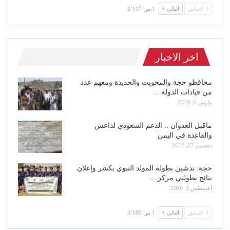
السابق
التالي
1 من 2٬117
اخر الاخبار
محافظو حجة والمحويت والحديدة ومعهم عدد
من قيادات الدولة…
مارس 9, 2019
ماقبل العدوان .. الدعم السعودي لداعش
والقاعدة في اليمن
ديسمبر 27, 2016
حجة: تدشين بطولة المولد النبوي بكشر وإعلان
نتائج بطولتي مركز…
أغسطس 5, 2026
السابق
التالي
1 من 3٬180