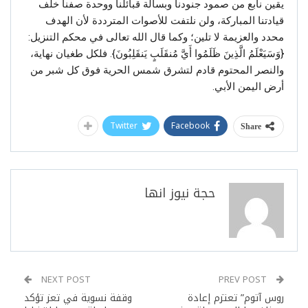
يقين نابع من صمود جنودنا وبسالة قبائلنا ووحدة صفنا خلف
قيادتنا المباركة، ولن نلتفت للأصوات المترددة لأن الهدف
محدد والعزيمة لا تلين؛ وكما قال الله تعالى في محكم التنزيل:
{وَسَيَعْلَمُ الَّذِينَ ظَلَمُوا أَيَّ مُنقَلَبٍ يَنقَلِبُونَ}. فلكل طغيان نهاية،
والنصر المحتوم قادم لتشرق شمس الحرية فوق كل شبر من
أرض اليمن الأبي.
Twitter
Facebook
Share
حجة نيوز انها
NEXT POST
PREV POST
روس آتوم” تعتزم إعادة
وقفة نسوية في تعز تؤكد