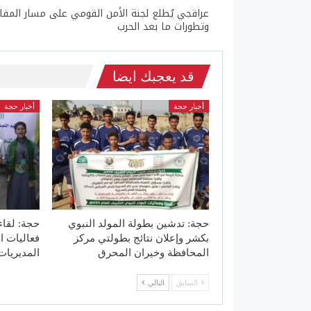
عراقجي يُطلع لجنة الأمن القومي على مسار المف
وتطورات ما بعد الحرب
قد يعجبك ايضا
أخبار حجة
أخبار حجة
حجة: تدشين بطولة المولد النبوي
حجة: لقا
بكشر وإعلان نتائج بطولتي مركز
فعاليات ا
المحافظة وخيران المحرق
المديريات
السابق
التالي