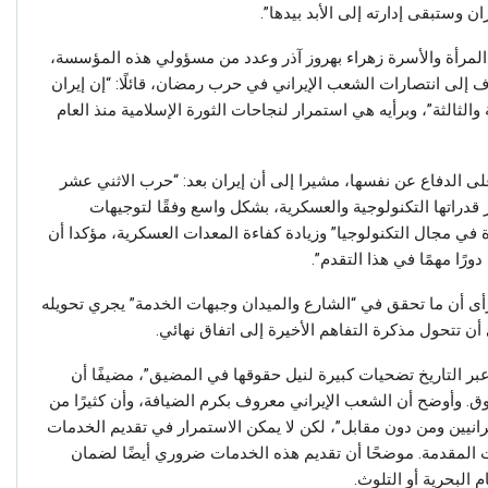
وستبقى إدارته إلى الأبد بيدها”.
لمرأة والأسرة زهراء بهروز آذر وعدد من مسؤولي هذه المؤسسة،
إلى انتصارات الشعب الإيراني في حرب رمضان، قائلًا: “إن إيران
لثالثة”، وبرأيه هي استمرار لنجاحات الثورة الإسلامية منذ العام
لى الدفاع عن نفسها، مشيرا إلى أن إيران بعد: “حرب الاثني عشر
 قدراتها التكنولوجية والعسكرية، بشكل واسع وفقًا لتوجيهات
ة في مجال التكنولوجيا” وزيادة كفاءة المعدات العسكرية، مؤكدا أن
دورًا مهمًا في هذا التقدم”.
ورأى أن ما تحقق في “الشارع والميدان وجبهات الخدمة” يجري تحويله
 أن تتحول مذكرة التفاهم الأخيرة إلى اتفاق نهائي.
بر التاريخ تضحيات كبيرة لنيل حقوقها في المضيق”، مضيفًا أن
وق. وأوضح أن الشعب الإيراني معروف بكرم الضيافة، وأن كثيرًا من
رانيين ومن دون مقابل”، لكن لا يمكن الاستمرار في تقديم الخدمات
المقدمة. موضحًا أن تقديم هذه الخدمات ضروري أيضًا لضمان
 البحرية أو التلوث.