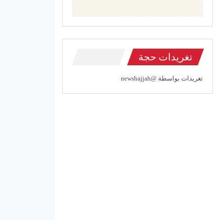
تغريدات حجة
تغريدات بواسطة @newshajjah