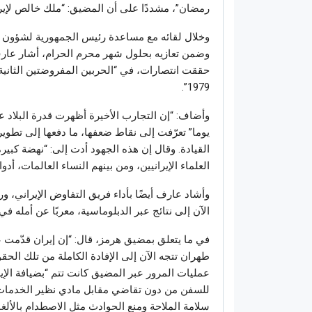
رمضان”، مشددًا على أن المضيق: “ملك خالص لإيران 
وخلال لقائه مع مساعدة رئيس الجمهورية لشؤون ا
وضمن تعازيه بحلول شهر محرم الحرام، أشار عارف 
حققت انتصارات، في “الحربين المفروضتين الثانية وا
1979”.
وأضاف: “إن التجارب الأخيرة أظهرت قدرة البلاد ع
يوما” تعرّفت إلى نقاط ضعفها، ما دفعها إلى تطوير
القيادة. وقال إن هذه الجهود أدت إلى: “نهضة كبير
العلماء الإيرانيين، ومن بينهم النساء العالمات، أدوا 
وأشاد عارف أيضًا بأداء فريق التفاوض الإيراني، 
الآن إلى نتائج عبر الدبلوماسية، معربًا عن أمله في
في ما يتعلق بمضيق هرمز، قال: “إن إيران قدّمت ع
طهران تتجه الآن إلى الإفادة الكاملة من تلك الحق
عمليات المرور عبر المضيق كانت تتم “بضيافة الإي
للسفن من دون تقاضي مقابل مادي نظير الخدمات 
سلامة الملاحة ومنع الحوادث مثل الاصطدام بالألغام