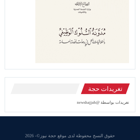
تغريدات حجة
تغريدات بواسطة @newshajjah
حقوق النسخ محفوظة لدى موقع حجة نيوز©- 2026