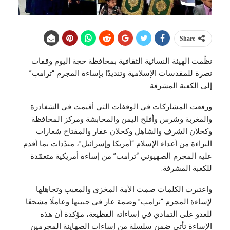
Share
نظّمت الهيئة النسائية الثقافية بمحافظة حجة اليوم وقفات
نصرة للمقدسات الإسلامية وتنديدًا بإساءة المجرم “ترامب”
إلى الكعبة المشرفة.
ورفعت المشاركات في الوقفات التي أقيمت في الشغادرة
والمغربة وشرس وأفلح اليمن والمحابشة ومركز المحافظة
وكحلان الشرف والشاهل وكحلان عفار والمفتاح شعارات
البراءة من أعداء الإسلام “أمريكا وإسرائيل”، مندّدات بما أقدم
عليه المجرم الصهيوني “ترامب” من إساءة أمريكية متعمّدة
للكعبة المشرفة.
واعتبرت الكلمات صمت الأمة المخزي والمعيب وتجاهلها
لإساءة المجرم “ترامب” وصمة عار في جبينها وعاملًا مشجعًا
للعدو على التمادي في إساءاته الفظيعة، مؤكدة أن هذه
الإساءة تأتي ضمن سلسلة من إساءات الصهاينة المجرمين