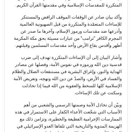
المتكررة للمقدسات الإسلامية وفي مقدمتها القرآن الكريم.
وأكد بيان صادر عن الوقفات الموقف الرافض والمستنكر
للإساءات المتعمّدة والمتكررة من قبل الصهيونية العالمية
وأذرعها ضد مقدسات ورموز الإسلام، وآخرها ما صدر عن
المجرم الكافر “ترامب” من عبارات مسيئة بحق مكة المكرمة
أطهر وأقدس بقاع الأرض وأحد مقدسات المسلمين وقبلتهم.
وأشار البيان إلى أن الإساءات المتكررة تهدف إلى ضرب
قدسية دين الله ورموزه في نفوس الأمة، وفصلها عن مصادر
الهداية والنور، وإغراق البشرية في مستنقعات الضلال والظلام
والفساد في الأرض، والصدّ عن دين الله ونهجه، وتعريض الأمة
الإسلامية كلها للسخط والعقوبة من الله فيما إذا تخاذلت
وسكتت عن تلك الإساءات.
وبيّن أن تخاذل الأمة وصمتها الرسمي والشعبي من أهم
الأسباب التي شجّعت الأعداء الكفار على الاستمرار في هذه
الممارسات الإجرامية الفظيعة والخطيرة، وتزامن ذلك مع
الهزيمة المدوية والتاريخية التي تلقاها العدو الإسرائيلي في