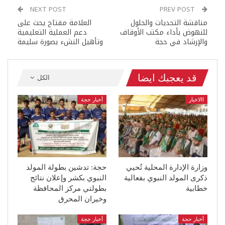
NEXT POST
PREV POST
مناقشة التحديات والحلول
العلامة مفتاح يحث على
للنهوض بأداء مكتب الأوقاف
دعم العملية التعليمية
والإرشاد في حجة
وتأهيل النشء بصورة سليمة
قد يعجبك ايضا
الكل
االاخبار
أخبار حجة
وزارة الإدارة المحلية تُحيي
حجة: تدشين بطولة المولد
ذكرى المولد النبوي بفعالية
النبوي بكشر وإعلان نتائج
خطابية
بطولتي مركز المحافظة
وخيران المحرق
أخبار حجة
أخبار حجة