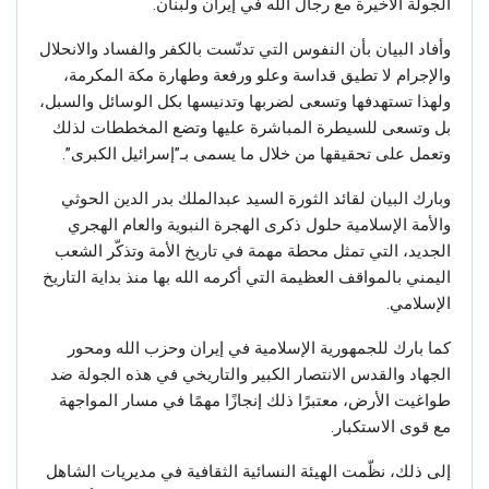
الجولة الأخيرة مع رجال الله في إيران ولبنان.
وأفاد البيان بأن النفوس التي تدنّست بالكفر والفساد والانحلال
والإجرام لا تطيق قداسة وعلو ورفعة وطهارة مكة المكرمة،
ولهذا تستهدفها وتسعى لضربها وتدنيسها بكل الوسائل والسبل،
بل وتسعى للسيطرة المباشرة عليها وتضع المخططات لذلك
وتعمل على تحقيقها من خلال ما يسمى بـ”إسرائيل الكبرى”.
وبارك البيان لقائد الثورة السيد عبدالملك بدر الدين الحوثي
والأمة الإسلامية حلول ذكرى الهجرة النبوية والعام الهجري
الجديد، التي تمثل محطة مهمة في تاريخ الأمة وتذكّر الشعب
اليمني بالمواقف العظيمة التي أكرمه الله بها منذ بداية التاريخ
الإسلامي.
كما بارك للجمهورية الإسلامية في إيران وحزب الله ومحور
الجهاد والقدس الانتصار الكبير والتاريخي في هذه الجولة ضد
طواغيت الأرض، معتبرًا ذلك إنجازًا مهمًا في مسار المواجهة
مع قوى الاستكبار.
إلى ذلك، نظّمت الهيئة النسائية الثقافية في مديريات الشاهل