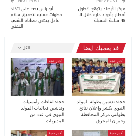
NEXT POST
PREV POST
مركز الأرصاد يتوقع هطول
أبو راس يحث على اتخاذ
أمطار وأجواء حارة خلال الـ
خطوات عملية لتحقيق سلام
48 ساعة المقبلة
عادل ينهي معاناة الشعب
اليمني
قد يعجبك ايضا
الكل
أخبار حجة
أخبار حجة
حجة: تدشين بطولة المولد
حجة: لقاءات وأمسيات
النبوي بكشر وإعلان نتائج
وتدشين فعاليات المولد
بطولتي مركز المحافظة
النبوي في عدد من
وخيران المحرق
المديريات
أخبار حجة
أخبار حجة