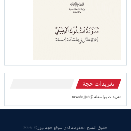
تغريدات حجة
تغريدات بواسطة @newshajjah
حقوق النسخ محفوظة لدى موقع حجة نيوز©- 2026