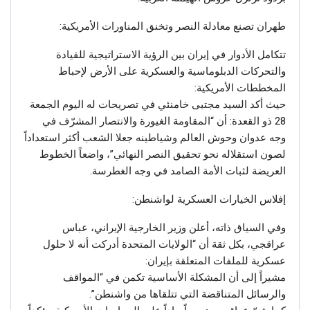
طهران تصنع معادلة النصر وتخنق المناورات الأمريكية:
تتكامل الأدوار في إيران بين الرؤية الاستراتيجية للقيادة
والتحركات الدبلوماسية والعسكرية على الأرض لإحباط
المخططات الأمريكية:
حيث أكد السيد مجتبى خامنئي في تصريحات له اليوم الجمعة
28 ذو القعدة: أن “المقاومة الغيورة والانتصار المشرّف في
وجه عدوان وحوش العالم وشياطينه جعلا الشعب أكثر استعداداً
لصون استقلاله نحو تحقيق النصر النهائي”، واضعاً الخطوط
العريضة لثبات الأمة الصامد في وجه الغطرسة.
إفلاس الخيارات العسكرية لواشنطن:
وفي السياق ذاته، أعلن وزير الخارجية الإيراني، عباس
عراقجي، بكل ثقة أن “الولايات المتحدة أدركت أنه لا حلول
عسكرية للملفات المتعلقة بإيران:
مشيراً إلى أن المشكلة الأساسية تكمن في “المواقف
والرسائل المتناقضة التي تتلقاها من واشنطن”.