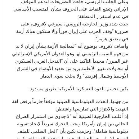
وعلى الجانب الروسي، جاءت التصريحات لتدعم الموقف
الإيراني وتضع النقاط على الحروف بشأن المتسبب الأساسي
في عدم استقرار المنطقة:
حيث شدد وزير الخارجية الروسي، سيرغي لافروف، على
ضرورة “وقف الحرب على إيران فوراً وإلا ستكون هناك أزمة
في مضيق هرمز”.
وأضاف لافروف بوضوح أنه “لمعالجة الأزمة بشأن إيران لا بد
من فهم السبب الرئيسي لها وهو العدوان الأمريكي الإسرائيلي
غير المبرر”، مجدداً التأكيد على أن “التدخل الغربي العسكري
أو محاولات تغيير الأنظمة يزيد من تعقيد الأوضاع في الشرق
الأوسط وشمال إفريقيا” ولا يجلب سوى الدمار.
بكين تحسم: القوة العسكرية الأمريكية طريق مسدود:
من جهتها، اتخذت الدبلوماسية الصينية موقفاً حازماً يرفض لغة
التهديد والابتزاز التي تمارسها واشنطن:
إذ أعلنت الخارجية الصينية أنه “لا جدوى من استمرار الصراع
الحالي بين إيران وأمريكا ويجب التحرك سريعاً لإيجاد تسوية
دبلوماسية شاملة”. وجزمت بكين بأن “الحل السلمي للملف
النووي الإيراني هو الخيار الوحيد، واستخدام القوة العسكرية