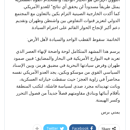
يمثل طريقاً مسدوداً لن يحقق أي نتائج” للعدو الأمريكي.
كما أكدت الخارجية الصينية التزام بكين بالتعاون مع المجتمع
الدولي لتعزيز قنوات التفاوض بين واشنطن وطهران وتقديم
دعم أكبر لإنجاح الحوار القائم على احترام السيادة.
الخاتمة: سقوط القطب الواحد والسيادة لأهل الأرض:
يرسم هذا المشهد المتكامل لوحة واضحة لإنهاء العصر الذي
تعربد فيه البوارج الأمريكية في البحار والمضايق؛ فبين صمود
طهران وفرض سيادتها البحرية في مضيق هرمز، وبين الإسناد
السياسي القوي من موسكو وبكين، يجد العدو الأمريكي نفسه
محاصراً في زاوية العجز؛ حيث سقطت خياراته العسكرية،
وباتت تهديداته مجرد صدى لسياسة فاشلة، لتكتب المنطقة
بأقلام أبنائها وبنادق مقاومتهم فصلاً جديداً من فصول التحرر
وكسر الهيمنة.
يمني برس
Twitter
Facebook
Share