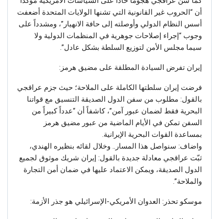
كما شنّ عراقجي هجوماً حاداً على السياسات الأمريكية مؤكداً
أن “الحروب غير القانونية التي تشنها الولايات المتحدة أضعفت
أسس النظام الدولي وأوصلته إلى حافة الانهيار”، ومشدداً على
وجوب “إجراء إصلاحات جوهرية في المنظمات الدولية ولا
سيما مجلس الأمن لتوزيع السلطة بشكل عادل”.
إيران تفرض السيادة المطلقة على مضيق هرمز:
فرضت إيران سلطتها الكاملة على الملاحة؛ حيث جزم عراقجي
بالقول: مطلوب من سفن الدول الصديقة التنسيق مع قواتنا
البحرية فقط لضمان عبور آمن”، كاشفاً أن “عدداً كبيراً من
السفن تمكن في الأيام الماضية من عبور مضيق هرمز
بمساعدة القوات البحرية الإيرانية.
واضاف: سنواصل هذا المسار.. وخلال لقائه بنظيره الهندي،
ثبّت عراقجي معادلة جديدة بالقول: إيران شريك موثوق لجميع
الدول الصديقة، ويمكن الاعتماد عليها في ضمان أمن التجارة
والملاحة”.
موسكو تحذر: العدوان الأمريكي-الإسرائيلي هو جذر الأزمة: