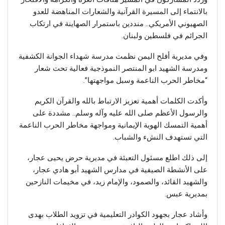
بالانتماء إلى المسيرة القرآنية والشعارات المناهضة للعدو
الصهيوني الأمريكي.. منددين باستمرار الصهاينة في ارتكاب
الجرائم في فلسطين ولبنان.
وفي مديرية أفلح اليمن نظمت مدرسة شهداء الجوانة الكشفية
ومدرسة الشهيد ابو المنتصر النموذجية فعالية تحت شعار
“مخاطر الحرب الناعمة وسبل مواجهتها”.
وأكدت الكلمات أهمية تعزيز الارتباط بالله والقرآن الكريم
والرسول الأعظم صلى الله عليه وآله وسلم.. مشددة على
أهمية التمسك الهوية الإيمانية ومواجهة مخاطر الحرب الناعمة
التي تستهدف النشء والشباب.
إلى ذلك اطلع مسئول التعبئة في مديرية حرض يحيى عجار،
على الأنشطة الصيفية في مدارس الشهيد أبو هادي عجار،
والشهيد القائد، والصمود، والإمام زيد، في مخيمات النازحين
بمديرية عبس.
وأشاد عجار بجهود الكوادر التعليمية في تزويد الطلاب بهدى