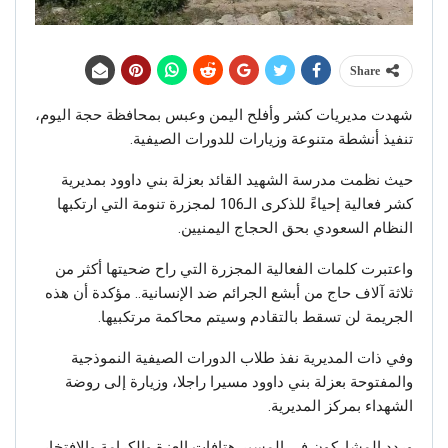
Share
شهدت مديريات كشر وأفلح اليمن وعبس بمحافظة حجة اليوم،
تنفيذ أنشطة متنوعة وزيارات للدورات الصيفية.
حيث نظمت مدرسة الشهيد القائد بعزلة بني داوود بمديرية
كشر فعالية إحياءً للذكرى الـ106 لمجزرة تنومة التي ارتكبها
النظام السعودي بحق الحجاج اليمنيين.
واعتبرت كلمات الفعالية المجزرة التي راح ضحيتها أكثر من
ثلاثة آلاف حاج من أبشع الجرائم ضد الإنسانية.. مؤكدة أن هذه
الجريمة لن تسقط بالتقادم وسيتم محاكمة مرتكبيها.
وفي ذات المديرية نفذ طلاب الدورات الصيفية النموذجية
والمفتوحة بعزلة بني داوود مسيرا راجلا، وزيارة إلى روضة
الشهداء بمركز المديرية.
وردد المشاركون في المسير هتافات العزة والكرامة والافتخار