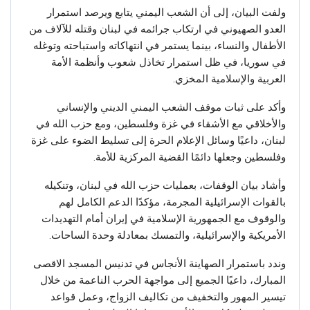
ولفت البيان، إلى أن الشعب اليمني يتابع ويرصد استمرار
العدو الصهيوني في ارتكاب جرائمه في لبنان وقتله للآلاف من
الأطفال والنساء، بينما يستمر في انتهاكاته واستباحته وتوغله
في سوريا، في ظل استمرار تخاذل شعوب وأنظمة الأمة
العربية والإسلامية المخزي.
وأكد على ثبات موقف الشعب اليمني الديني والإنساني
والأخلاقي مع الأشقاء في غزة وفلسطين، ومع حزب الله في
لبنان، داعيًا وسائل الإعلام الحرة إلى تسليط الضوء على غزة
وفلسطين وجعلها دائمًا القضية المركزية للأمة.
وأشاد بيان الوقفات، بعمليات حزب الله في لبنان، وتنكيله
بالقوات الإسرائيلية المجرمة، مؤكدًا الدعم الكامل لهم
والوقوف مع الجمهورية الإسلامية في إيران أمام التهديدات
الأمريكية والإسرائيلية، والتمسك بمعادلة وحدة الساحات.
وندد باستمرار الصهاينة الأنجاس في تدنيس المسجد الاقصى
المبارك، داعيًا الجميع إلى مواجهة الحرب الناعمة من خلال
تيسير المهور والتخفيف من تكاليف الزواج، وعمل قواعد