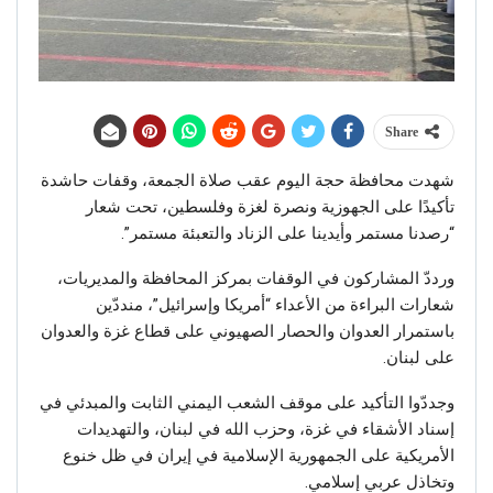
Share
شهدت محافظة حجة اليوم عقب صلاة الجمعة، وقفات حاشدة
تأكيدًا على الجهوزية ونصرة لغزة وفلسطين، تحت شعار
“رصدنا مستمر وأيدينا على الزناد والتعبئة مستمر”.
ورددّ المشاركون في الوقفات بمركز المحافظة والمديريات،
شعارات البراءة من الأعداء “أمريكا وإسرائيل”، منددّين
باستمرار العدوان والحصار الصهيوني على قطاع غزة والعدوان
على لبنان.
وجددّوا التأكيد على موقف الشعب اليمني الثابت والمبدئي في
إسناد الأشقاء في غزة، وحزب الله في لبنان، والتهديدات
الأمريكية على الجمهورية الإسلامية في إيران في ظل خنوع
وتخاذل عربي إسلامي.