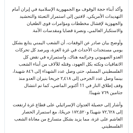
وأكد أبناء حجة الوقوف مع الجمهورية الإسلامية في إيران أمام
التهديدات الأمريكي، لافتين إلى استمرار التعبئة والتحشيد
والجهوزية لإفشال مخططات ومؤامرات قوى الطغيان
والاستكبار العالمي، ونصرة قضايا ومقدسات الأمة.
وأوضح بيان صادر عن الوقفات، أن الشعب اليمني يتابع بشكل
يومي مستجدات الأحداث في غزة العزة، ويرصد كل تحركات
العدو الصهيوني وجرائمه هناك، واستمراره في نقض كل
الاتفاقيات ونكثه بكل العهود، وقتله للآلاف من أبناء الشعب
الفلسطيني المسلم، حتى وصل عدد الشهداء إلى ٨٤٦ شهيدا،
بينما وصل عدد الجرحى إلى ٢,٤١٨ جريحا بنيران العدو منذ
وقف إطلاق النار في 11 أكتوبر الماضي، كما تم انتشال
جثامين ٧٦٩ شهيدًا.
وأشار إلى حصيلة العدوان الإسرائيلي على قطاع غزة ارتفعت
إلى ٧٢,٦٢٨ شهيدًا و١٧٢,٥٢٠ جريحًا، مع استمرار الحصار
الغاشم على غزة، مما يزيد بشكل متسارع من معاناة الشعب
الفلسطيني.