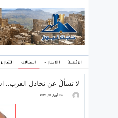
الرئيسة
االاخبار
المقالات
التقارير
لا تسألْ عن تخاذل العرب.. اس
On
أبريل 30, 2026