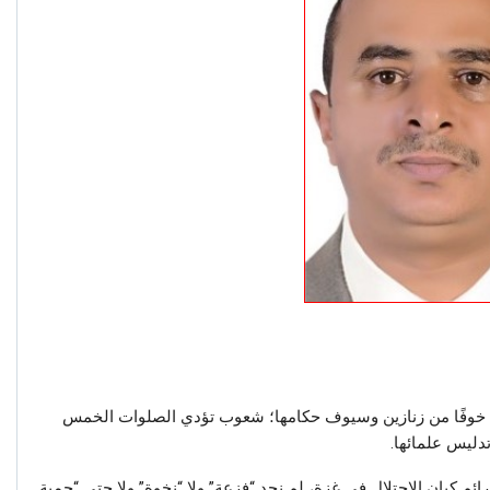
ق خوفًا من زنازين وسيوف حكامها؛ شعوب تؤدي الصلوات الخمس
 تدليس علمائها.
ائم كيان الاحتلال في غزة، لم نجد “فزعة” ولا “نخوة” ولا حتى “حمية