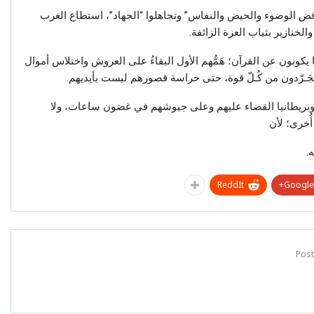
نواقض الوضوء والحيض والنفاس” وتجاهلوا “الجهاد”، استطاع الغرب
والخنازير بثياب العزة الزائفة.
يكونون عن القرآن؛ هَمُّهم الأول البقاءُ على العروش واختلاس أموال
َـرّدون من كُـلّ قوة، حتى حراسة قصورهم ليست بأيديهم.
ا وبريطانيا القضاء عليهم وعلى جيوشهم في غضون ساعات، ولا
ُخرى؛ لأن
.
ReddIt
Google+