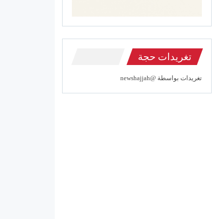
تغريدات حجة
تغريدات بواسطة @newshajjah