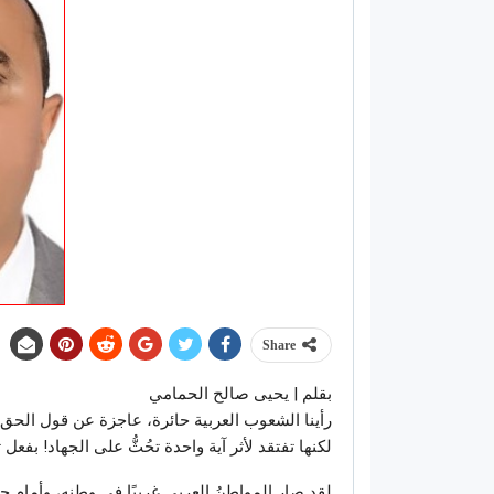
Share
بقلم | يحيى صالح الحمامي
رأينا الشعوب العربية حائرة، عاجزة عن قول الح
لكنها تفتقد لأثر آية واحدة تحُثُّ على الجهاد! بفعل
لقد صار المواطنُ العربي غريبًا في وطنه، وأمام جر