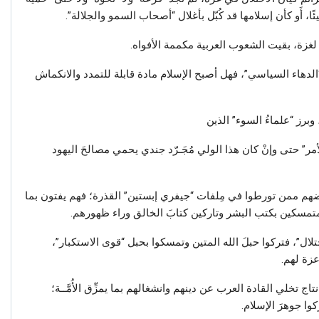
ئًا، أَو كأن إسلامها قد كُبّل بأغلال “أصحاب السمو والجلالة”.
 لغزة، بقيت الشعوب العربية مكممة الأفواه.
“الدهاء السياسي”، فهل أصبح الإسلام مادة قابلة للتمدد والانكماش
برز “علماءُ السوء” الذين
مر” حتى وإنْ كان هذا الولي مُجَـرّد جندي يحمي مصالحَ اليهود
ضهم ممن تورطوا في مِلفات “جيفري إبستين” القذرة؛ فهم يفتون بما
 متمسكين بكتب البشر وتاركين كتابَ الخالق وراء ظهورهم.
ل”، فتركوا حبلَ الله المتين وتمسكوا بحبل “قوى الاستكبار”،
زة لهم.
ج تخلي القادة العرب عن دينهم وانشغالهم بما يمزِّق الأُمَّــة؛
كوا جوهرَ الإسلام.