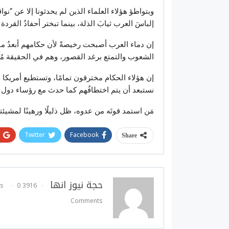
وبتواطؤ هؤلاء العلماء الذين لم يحدثونا إلا عن “
إلباسَ العرب ثيابَ الذلة، بينما تبختر أحفادُ القردة 
إن دماء العرب أصبحت رخيصةً لأن حكامهم أبعدُ ما 
الشعوب والتمتع برغد القصور، وهم في الحقيقة مُج
إن هؤلاء الحكام مخترقون تمامًا، وتستطيع أمريك
نستبعد أن يتم اختطافُهم كما حدث مع رؤساء دول أ
مَن استمد قوتَه من عدوه، ظل ذليلًا ورهينًا لمشيئته
Twitter
Facebook
Share
حجة نيوز انها
0
3916 Posts
Comments