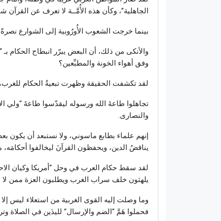
الجاهلية”، وكأن هذه الأُمَّــة لا تعرف عن القرآن شي
بينما خرجت الشعوب الأُورُوبية إلى الشوارع نصرةً
والأنكى من ذلك، أن البعض يبرّر انبطاح الحكام بـ 
وفق أهواء الخونة والمطبِّعين؟
لقد تكشفت الحقيقة وظهرت تبعيةُ الحكام للغرب، و
تجاهلوا طاعةَ الله ورسوله ليقدّسوا طاعةَ “ولي الأ
والنصارى.
إنهم علماء بطابع ماسوني، ولا نستبعد أن يكون بع
يناقضُ الدين، ويحفظون القرآنَ ليخالفوا أحكامَه،
لقد سقط حكام العرب في وحل “أمريكا وكيان الاحتلا
يلهثون خلف سراب الغرب ويطلبون العزة ممن لا ع
وما وصلت إليه القوى الغربية من استعلاء ليس إلا نتا
فحملوا هَمَّ “الضم والإرسال” لليدَين في الصلاة وتر