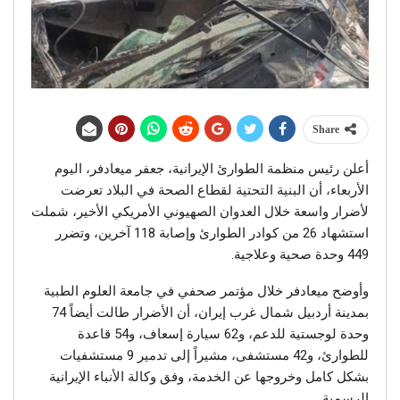
Share
أعلن رئيس منظمة الطوارئ الإيرانية، جعفر ميعادفر، اليوم
الأربعاء، أن البنية التحتية لقطاع الصحة في البلاد تعرضت
لأضرار واسعة خلال العدوان الصهيوني الأمريكي الأخير، شملت
استشهاد 26 من كوادر الطوارئ وإصابة 118 آخرين، وتضرر
449 وحدة صحية وعلاجية.
وأوضح ميعادفر خلال مؤتمر صحفي في جامعة العلوم الطبية
بمدينة أردبيل شمال غرب إيران، أن الأضرار طالت أيضاً 74
وحدة لوجستية للدعم، و62 سيارة إسعاف، و54 قاعدة
للطوارئ، و42 مستشفى، مشيراً إلى تدمير 9 مستشفيات
بشكل كامل وخروجها عن الخدمة، وفق وكالة الأنباء الإيرانية
الرسمية.