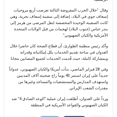
وقال: “خلال الحرب المفروضة الثالثة تعرضت أربع مروحیات
إسعاف جوي في البلاد، إضافة إلى سفينة إسعاف بحرية، وهي
کانت السفينة الوحيدة المخصصة لنقل المرضى من هرمز إلى
بندر عباس (جنوب البلاد) لهجمات من قبل الولايات المتحدة
الأمريكية والكيان الصهيوني”.
وأكد رئيس منظمة الطوارئ، أن قطاع الصحة کان حاضرا خلال
العدوان في ساحة تقدیم الخدمات بكل إمكانياته وقدراته
وبمشاركة كاملة، حيث قُدمت الخدمات لجميع المصابين مجانا.
وفي 28 فبراير الماضي، بدأت أمريكا والكيان الصهيوني، عدواناً
جديداً على إيران استمر 40 يوماً راح ضحيته آلاف المدنيين
واستهدف المدارس والمستشفيات والمساجد وغيرها من
مقدرات الشعب الإيراني.
ورداً على العدوان، أطلقت إيران عملية “الوعد الصادق 4” ضد
الكيان الصهيوني والقواعد الأمريكية في المنطقة.