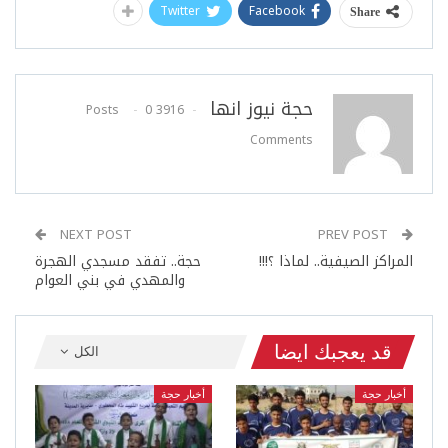
Twitter
Facebook
Share
حجة نيوز انها
0
3916 Posts
Comments
NEXT POST
PREV POST
المراكز الصيفية.. لماذا ؟!!!
حجة.. تفقد مسجدي الهجرة
والمهدي في بني العوام
قد يعجبك ايضا
الكل
أخبار حجة
أخبار حجة