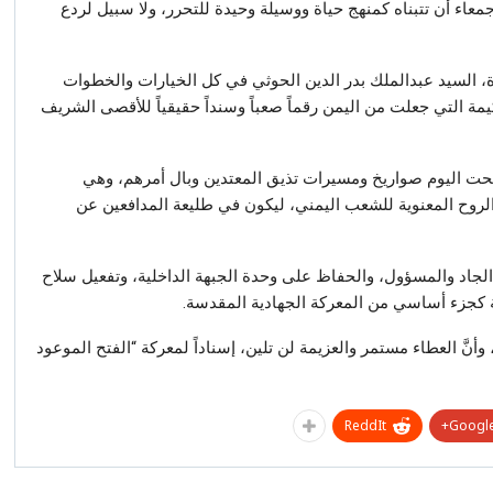
عاء أن تتبناه كمنهج حياة ووسيلة وحيدة للتحرر، ولا سبيل لردع
رة، السيد عبدالملك بدر الدين الحوثي في كل الخيارات والخطوات
يمة التي جعلت من اليمن رقماً صعباً وسنداً حقيقياً للأقصى الشريف
بحت اليوم صواريخ ومسيرات تذيق المعتدين وبال أمرهم، وهي
الروح المعنوية للشعب اليمني، ليكون في طليعة المدافعين عن
ك الجاد والمسؤول، والحفاظ على وحدة الجبهة الداخلية، وتفعيل سلاح
لية كجزء أساسي من المعركة الجهادية المقدسة.
وأنَّ العطاء مستمر والعزيمة لن تلين، إسناداً لمعركة “الفتح الموعود
ReddIt
Google