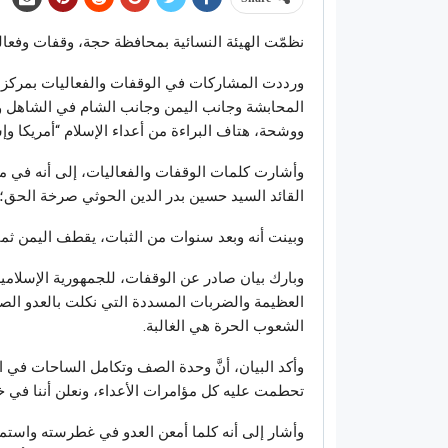
نظمّت الهيئة النسائية بمحافظة حجة، وقفات وفعاليات
ورددت المشاركات في الوقفات والفعاليات بمركز 
المحابشة وجانب اليمن وجانب الشام في الشاهل 
ووشحة، هتاف البراءة من أعداء الإسلام “أمريكا وإس
وأشارت كلمات الوقفات والفعاليات، إلى أنه في مث
القائد السيد حسين بدر الدين الحوثي صرخة الحق؛ ل
وبينت أنه وبعد سنوات من الثبات، يقطف اليمن ثم
وبارك بيان صادر عن الوقفات، للجمهورية الإسلامية 
العظيمة والضربات المسددة التي نكلت بالعدو الصهيو
الشعوب الحرة هي الغالبة.
وأكد البيان، أنَّ وحدة الصف وتكامل الساحات في ا
تحطمت عليه كل مؤامرات الأعداء، ونعلن أننا في خ
وأشار إلى أنه كلما أمعن العدو في غطرسته واستمر 