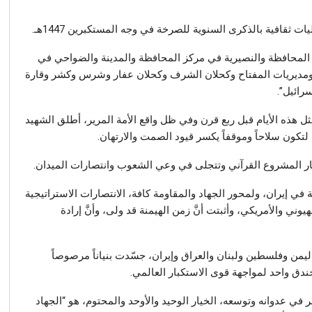
 ثقافية بالذكرى السنوية للصرخة في وجه المستكبرين 1447هـ.
المحافظة والنصيرية في مركز المحافظة والمدينة والضواحي في
ومديريات المفتاح وكحلان الشرف وكحلان عفار وشرس وكشر وقارة
رائيل”.
ل هذه الأيام قبل ربع قرن وفي ظل واقع الأمة المرير، أطلق الشهيد
تكون سلاحاً وموقفاً يكسر قيود الصمت والارتهان.
ار المشروع القرآني وتتجلى في وعي الشعوب وانتصارات الميدان.
في إيران، ولمحور الجهاد والمقاومة كافة، الانتصارات الاستراتيجية
ني والأمريكي، وأثبتت أنَّ زمن الهيمنة قد ولى، وأنَّ إرادة
ليمن وفلسطين ولبنان والعراق وإيران، جسّدت بنياناً مرصوصاً
ندق واحد لمواجهة قوى الاستكبار العالمي.
في عدوانه وتوسعه، الخيار الوحيد والأوحد والمحتوم، هو “الجهاد