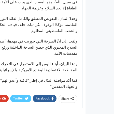
في سبيل الله”، وهو المسار الذي يجب على الأمة جم
الطغاة إلا بحد السلاح وعزيمة الجهاد.
وجددّ البيان، التفويض المطلق والكامل لقائد الثو
القادمة، مؤكدًا الوقوف بكل ثبات خلف قيادته الحك
والشعب الفلسطيني المظلوم.
ولفت إلى أنَّ الصرخة التي حوربت في مهدها، أص
السلاح المعنوي الذي حصن الساحة الداخلية ورفع 
مقدسات الأمة.
ودعا البيان، أبناء اليمن إلى الاستمرار في التحر
المقاطعة الاقتصادية للبضائع الأمريكية والإسرائي
كما أكد مواصلة البذل في إطار “قافلة وأعدوا لهم”، 
والجهاد المقدس”.
+
Twitter
Facebook
Share