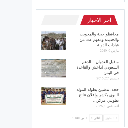
اخر الاخبار
محافظو حجة والمحويت
والحديدة ومعهم عدد من
قيادات الدولة…
مارس 9, 2019
ماقبل العدوان .. الدعم
السعودي لداعش والقاعدة
في اليمن
ديسمبر 27, 2016
حجة: تدشين بطولة المولد
النبوي بكشر وإعلان نتائج
بطولتي مركز…
أغسطس 5, 2026
السابق
التالي
1 من 3٬180