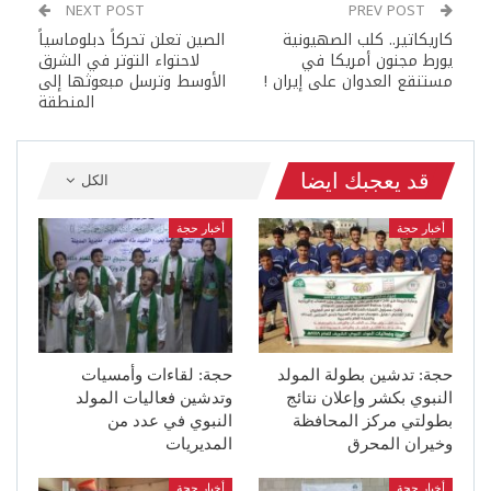
NEXT POST
PREV POST
كاريكاتير.. كلب الصهيونية
الصين تعلن تحركاً دبلوماسياً
يورط مجنون أمريكا في
لاحتواء التوتر في الشرق
مستنقع العدوان على إيران !
الأوسط وترسل مبعوثها إلى
المنطقة
قد يعجبك ايضا
الكل
أخبار حجة
أخبار حجة
حجة: تدشين بطولة المولد
حجة: لقاءات وأمسيات
النبوي بكشر وإعلان نتائج
وتدشين فعاليات المولد
بطولتي مركز المحافظة
النبوي في عدد من
وخيران المحرق
المديريات
أخبار حجة
أخبار حجة