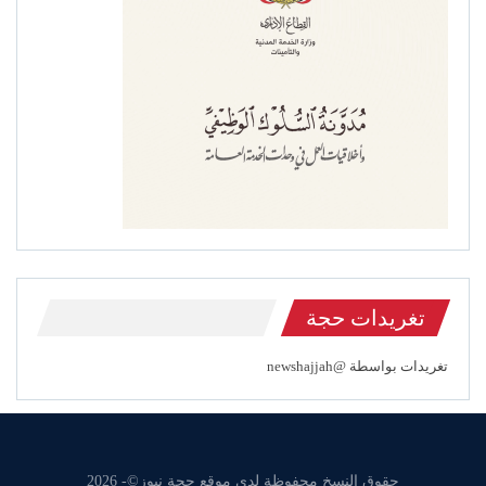
تغريدات حجة
تغريدات بواسطة @newshajjah
حقوق النسخ محفوظة لدى موقع حجة نيوز©- 2026