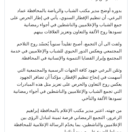
بدوره أوضح مدير مكتب الشباب والرياضة بالمحافظة عماد
البرعي، أن تنظيم الإفطار السنوي، يأتي في إطار الحرص على
جمع الشباب والإعلاميين والناشطين في أجواء رمضانية
تسودها روح الألفة والتعاون وتعزيز العلاقات بينهم.
ولفت الى أن التجمع، أصبح تقليداً سنوياً يُجسّد روح التلاحم
المجتمعي ويعكس الدور الحيوي للشباب والإعلاميين في خدمة
المجتمع وإبراز القضايا التنموية والإنسانية في المحافظة.
وثمّن البرعي جهود كافة الجهات الرسمية والمجتمعية التي
أسهمت في إنجاح تنظيم الإفطار، مؤكداً أن تضافر الجهود
يعكس روح التعاون والحرص على تعزيز مثل هذه المبادرات
التي تجمع الشباب والإعلاميين والناشطين في أجواء رمضانية
تسودها الألفة والتآخي.
من جهته، اعتبر مدير مكتب الإعلام بالمحافظة إبراهيم
الزعرور، التجمع الرمضاني فرصة ثمينة لتبادل الرؤى بين
الإعلاميين والناشطين، بما يخدّم الرسالة الإعلامية للمحافظة
ويسلط الضوء على صمود أبنائها.