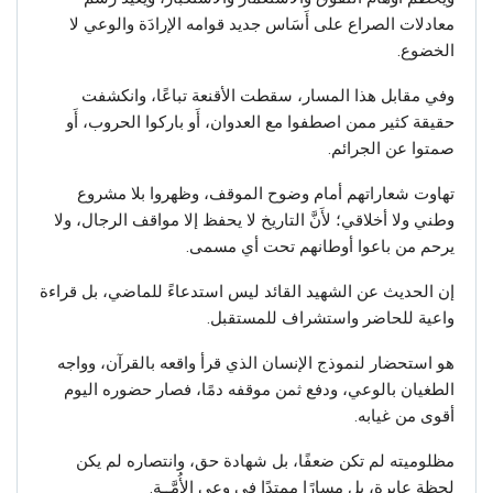
معادلات الصراع على أَسَاس جديد قوامه الإرادَة والوعي لا
الخضوع.
وفي مقابل هذا المسار، سقطت الأقنعة تباعًا، وانكشفت
حقيقة كثير ممن اصطفوا مع العدوان، أَو باركوا الحروب، أَو
صمتوا عن الجرائم.
تهاوت شعاراتهم أمام وضوح الموقف، وظهروا بلا مشروع
وطني ولا أخلاقي؛ لأَنَّ التاريخ لا يحفظ إلا مواقف الرجال، ولا
يرحم من باعوا أوطانهم تحت أي مسمى.
إن الحديث عن الشهيد القائد ليس استدعاءً للماضي، بل قراءة
واعية للحاضر واستشراف للمستقبل.
هو استحضار لنموذج الإنسان الذي قرأ واقعه بالقرآن، وواجه
الطغيان بالوعي، ودفع ثمن موقفه دمًا، فصار حضوره اليوم
أقوى من غيابه.
مظلوميته لم تكن ضعفًا، بل شهادة حق، وانتصاره لم يكن
لحظة عابرة، بل مسارًا ممتدًا في وعي الأُمَّــة.