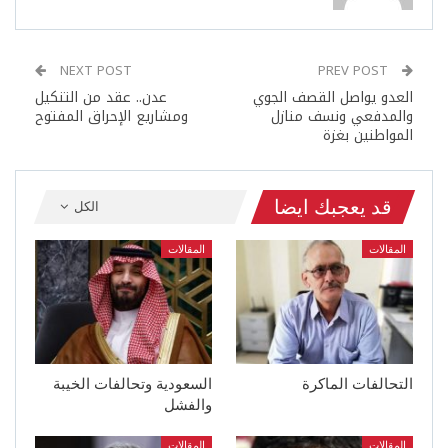
NEXT POST
PREV POST
العدو يواصل القصف الجوي
عدن.. عقد من التنكيل
والمدفعي ونسف منازل
ومشاريع الإحراق المفتوح
المواطنين بغزة
قد يعجبك ايضا
الكل
المقالات
المقالات
التحالفات الماكرة
السعودية وتحالفات الخيبة
والفشل
المقالات
المقالات