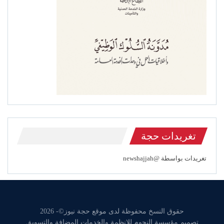
تغريدات حجة
تغريدات بواسطة @newshajjah
حقوق النسخ محفوظة لدى موقع حجة نيوز©- 2026
تصميم مؤسسة النجوم للانظمة والخدمات المضافة والتسويق