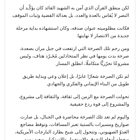
لكن منطق القرآن الذي آمن به الشهيد القائد كان يؤكّـد أن
النصر لا يُقاس بالعدة والعدد، بل بعدالة القضية وثبات الموقف.
فكانت مظلوميته عنوان صدقه، وكان استشهاده بداية مرحلة
جديدة من الانتصار لا نهايتها.
ومن رحم تلك الصرخة التي ارتفعت في جبل مران بصعدة،
صرخة بدت يومها في نظر المتخاذلين مُجَـرّد هتاف، وليس
مشروعًا تحرّريًّا متكاملًا، انطلق المسار.
لم تكن الصرخة شعارًا عابرًا، بل إعلان وعي وبداية طريق
طويل من البناء الإيماني والفكري والجهادي.
تحولت الصرخة مع الزمن إلى ثقافة، والثقافة إلى مشروع،
والمشروع إلى قوة ردع حقيقية.
واليوم لم تعد تلك الصرخة محاصرة في الجبال، بل صارت
صواريخ ومسيرات بالستية تعبر المسافات، وتوقظ مضاجع
العدوّ الصهيوني، وتتحول إلى شبح يطارد البارجات الأمريكية،
ويحطم أوهام التفوق والاستعمار والاستكبار، ويعيد رسم