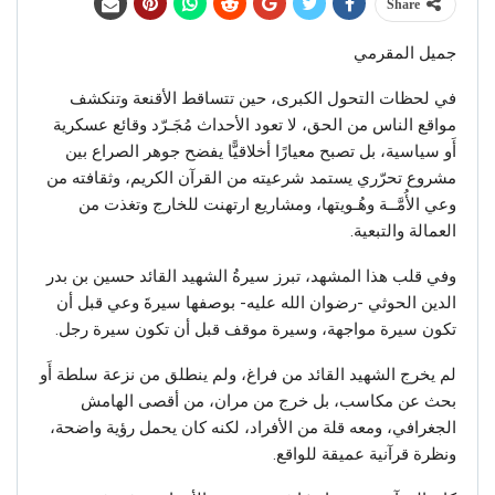
Share
جميل المقرمي
في لحظات التحول الكبرى، حين تتساقط الأقنعة وتنكشف
مواقع الناس من الحق، لا تعود الأحداث مُجَـرّد وقائع عسكرية
أَو سياسية، بل تصبح معيارًا أخلاقيًّا يفضح جوهر الصراع بين
مشروع تحرّري يستمد شرعيته من القرآن الكريم، وثقافته من
وعي الأُمَّــة وهُـويتها، ومشاريع ارتهنت للخارج وتغذت من
العمالة والتبعية.
وفي قلب هذا المشهد، تبرز سيرةُ الشهيد القائد حسين بن بدر
الدين الحوثي -رضوان الله عليه- بوصفها سيرةَ وعي قبل أن
تكون سيرة مواجهة، وسيرة موقف قبل أن تكون سيرة رجل.
لم يخرج الشهيد القائد من فراغ، ولم ينطلق من نزعة سلطة أَو
بحث عن مكاسب، بل خرج من مران، من أقصى الهامش
الجغرافي، ومعه قلة من الأفراد، لكنه كان يحمل رؤية واضحة،
ونظرة قرآنية عميقة للواقع.