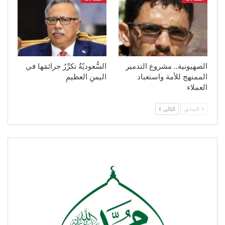
الصهيونية.. مشروع التدمير
السُّعوديّةُ تكرِّرُ جرائمَها في
الممنهج للأمة واستعباد
اليمنِ العظيمِ
العملاء
السابق
التالي