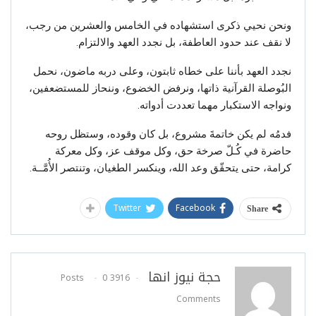
ونحن نحيي ذكرى استشهاده في الخامس والعشرين من رجب،
لا نقف عند حدود العاطفة، بل نجدد العهد والالتزام.
نجدد العهد بأننا على خطاه ثابتون، وعلى دربه ماضون، نحمل
البُوصلة القرآنية ذاتها، ونرفض الخضوع، وننحاز للمستضعفين،
ونواجه الاستكبار مهما تعددت أدواته.
فدمُه لم يكن خاتمةَ مشروع، بل كان وقوده، وستظل روحه
حاضرة في كُـلّ صرخة حق، وكل موقف عز، وكل معركة
كرامة، حتى يتحقّق وعد الله، وينكسر الطغيان، وتنتصر الأُمَّــة.
Twitter
Facebook
Share
حجة نيوز انها
0
3916 Posts
Comments