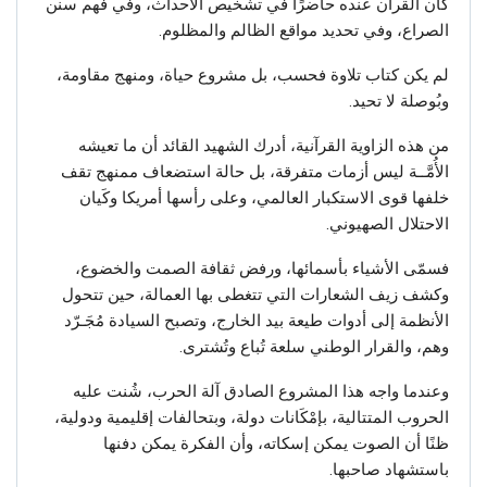
كان القرآن عنده حاضرًا في تشخيص الأحداث، وفي فهم سنن
الصراع، وفي تحديد مواقع الظالم والمظلوم.
لم يكن كتاب تلاوة فحسب، بل مشروع حياة، ومنهج مقاومة،
وبُوصلة لا تحيد.
من هذه الزاوية القرآنية، أدرك الشهيد القائد أن ما تعيشه
الأُمَّــة ليس أزمات متفرقة، بل حالة استضعاف ممنهج تقف
خلفها قوى الاستكبار العالمي، وعلى رأسها أمريكا وكَيان
الاحتلال الصهيوني.
فسمّى الأشياء بأسمائها، ورفض ثقافة الصمت والخضوع،
وكشف زيف الشعارات التي تتغطى بها العمالة، حين تتحول
الأنظمة إلى أدوات طيعة بيد الخارج، وتصبح السيادة مُجَـرّد
وهم، والقرار الوطني سلعة تُباع وتُشترى.
وعندما واجه هذا المشروع الصادق آلة الحرب، شُنت عليه
الحروب المتتالية، بإمْكَانات دولة، وبتحالفات إقليمية ودولية،
ظنًا أن الصوت يمكن إسكاته، وأن الفكرة يمكن دفنها
باستشهاد صاحبها.