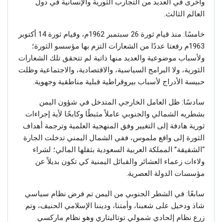
وأخرى في العديد من التجارب الثورية والإنسانية في دول
العالم الثالث.
خامسًا: منذ قيام ثورة 26 سبتمبر 1962م، وقيام ثورة 14 أكتوبر
1963م رفعتا عددًا من الشعارات التزم بها مؤسسو الثورة؛
ولأسباب موضوعية والعديد منها ذاتية لم تتحقق تلك الشعارات
الثورية، ولا البرامج السياسية، والاقتصادية، والاجتماعية وظلت
حبيسة الأدراج لأسباب بيروقراطية قبلية مناطقية وجهوية.
سادسًا: ظل العامل الخارجي المتدخل في شؤون اليمن
بشطريه الشمالي والجنوبي عاملاً مثبطًا وكابحًا لأية إجراءات
ثورية هادفة إلى التغيير وفق المنهجية العلمية وترجمة أهداف
الثورة إلى واقع ملموس، ففي الشمال اليمني تدخلت الجارة
“الشقيقة” المملكة العربية السعودية بثقلها المالي؛ لشراء
ولاءات زعماء العشائر والقبائل اليمنية كي تكون بديلاً عن
مؤسسات الدولة العصرية.
سابعًا: في الشطر الجنوبي من اليمن تم فرض نظام سياسي
شاذ ودخيل على شعبنا، وأمتنا، وديننا الإسلامي الحنيف، وتم
زرع نظام إلحادي شمولي توتاليتاري وهو نظام ماركسي