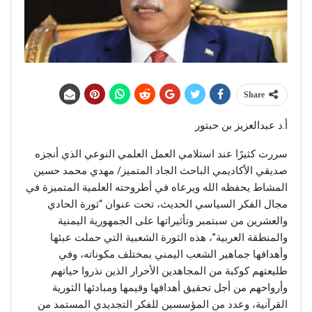
Share
أ.د عبدالعزيز بن حبتور
سررت كثيرًا عند استلامي العمل العلمي النوعي الذي أنجزه
صديقي الأكاديمي الباحث الجاد المتميز/ مهدي محمد حسين
المشاط يحفظه الله ويرعاه في أطروحته العلمية المتميزة في
مجال الفكر السياسي الحديث، تحت عنوان “ثورة الحادي
والعشرين من سبتمبر وتأثيراتها على الجمهورية اليمنية
والمنطقة العربية”، هذه الثورة الشعبية التي حملت عبئها
وأهدافها جماهير الشعب اليمني بمختلف مكوناته، وفي
طليعتهم كوكبة من المجاهدين الأحرار الذين نذروا حياتهم
وأرواحهم من أجل تحقيق أهدافها وقيمها ومبادئها الثورية
القرآنية، وعدد من المؤسسين للفكر التجديدي المستمد من