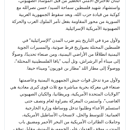
لبنان للاختراق الأمني الخطير من قبل الموساد الصهيوني،
واستشهاد شهيد فلسطين سماحة السيد/ حسن نصرالله مع
كوكبة من قيادة حزب الله، وبعد سقوط الجمهورية العربية
السورية من محور المقاومة بفعل تآمر الملوك العرب والحركة
الصهيونية الأمريكية الإسرائيلية.
ولأول مرة في التاريخ يتم ضرب المدن “الإسرائيلية” في
فلسطين المحتلة بصواريخ فرط صوتية، والمسيرات الجوية
اليمنية انطلاقًا من الأراضي اليمنية، ومن صنعاء تحديدًا، وصولًا
إلى ميناء أم الرشراش، وتل أبيب “يافا الفلسطينية المحتلة”،
ووصولًا إلى مطار اللد “مطار بن غوريون” وميناء حيفا.
ولأول مرة تدخل قوات جيش الجمهورية اليمنية وعاصمتها
صنعاء في معركة بحرية مباشرة مع ثلاث قوى كبرى معادية هي
“الولايات المتحدة الأمريكية، وبريطانيا، والكيان الصهيوني
الغاصب”، واستمرت المعركة بضراوة لعام ونصف حتى
استسلم الأعداء وطلبوا تدخل ووساطة وزارة الخارجية
العمانية؛ للتوسط والحل، لانسحاب الأساطيل الأمريكية،
وحاملات الطائرات الأمريكية من البحر الأحمر ومضيق باب
المندب، ووقف العدوان على الجمهورية اليمنية، مقابل توقف