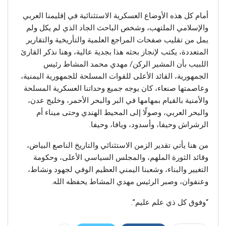
أمام كل هذه الأوضاع العسكرية الاستثنائية في إقليمنا العربي
والإسلامي الملتهب، وشخص الباحث الجاد الذي لم يكل ولم
يمل من تقليب صفحات المراجع العلمية والتأريخية والتقارير
المتعددة، يكتب لإنجاز بحثه هذا بجدية عالية، وهنا نذكر القارئ
اللبيب بأن المشير الركن/ مهدي محمد المشاط رئيس
الجمهورية، القائد الأعلى للقوات المسلحة للجمهورية اليمنية،
وعاصمتها صنعاء، كان يوجه جميع وحداتنا العسكرية المسلحة
والأمنية بالقيام بمهامها في البر والبحر الأحمر، وخليج عدن،
والبحر العربي، وصولًا إلى المحيط الهندي وحتى ميناء أم
الرشراش وحيفا، وأسدود، ويافا، وحيفا.
من هنا يأتي تقدير الزمن الاستثنائي والتاريخ الناصع البياض،
وقائد الثورة الملهم، والمجلس السياسي الأعلى، وحكومة
التغيير والبناء، وشعبنا اليمني العظيم الوفي لجهود ونشاط،
وعنفوان، وصبر الرئيس مهدي المشاط يحفظه الله.
“وفوق كل ذي علم عليم”.