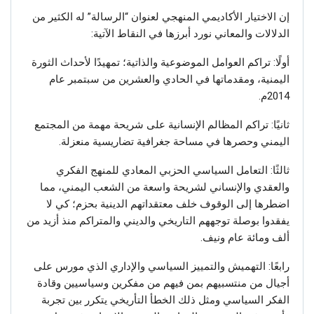
إن الاختيار الأكاديمي المنهجي لعنوان “الرسالة” له الكثير من
الدلالات والمعاني نورد أبرزها في النقاط الآتية:
أولًا: تراكم العوامل الموضوعية والذاتية؛ تمهيدًا لأحداث الثورة
اليمنية، ومقدماتها في الحادي والعشرين من سبتمبر عام
2014م.
ثانيًا: تراكم المظالم الإنسانية على شريحة مهمة من المجتمع
اليمني وحصرها في مساحة جغرافية تضاريسية منعزلة.
ثالثًا: التعامل السياسي الحزبي المعادي للمنهج الفكري
والعقدي والإنساني لشريحة واسعة من الشعب اليمني، مما
اضطرها إلى الوقوف خلف معتقداتهم الدينية بحزم؛ كي لا
يفقدوا بوصلة توجههم التاريخي والديني والمتراكم منذ أزيد من
ألف ومائة عام ونيف.
رابعًا: التهميش والتمييز السياسي والإداري الذي مورس على
أجيال من منتسبيهم بمن فيهم من مفكرين وسياسيين وقادة
الفكر السياسي ومثل ذلك الخطأ التأريخي يتكرر بين تجربة