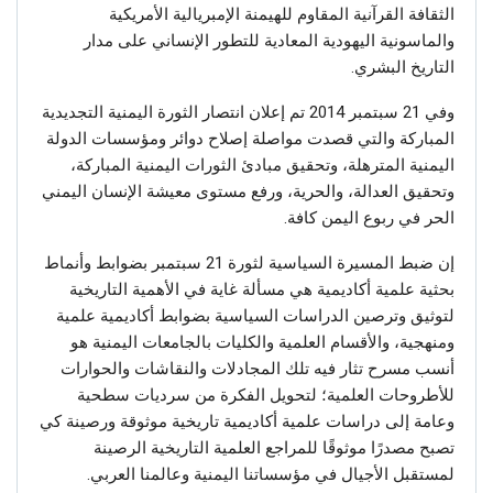
الثقافة القرآنية المقاوم للهيمنة الإمبريالية الأمريكية
والماسونية اليهودية المعادية للتطور الإنساني على مدار
التاريخ البشري.
وفي 21 سبتمبر 2014 تم إعلان انتصار الثورة اليمنية التجديدية
المباركة والتي قصدت مواصلة إصلاح دوائر ومؤسسات الدولة
اليمنية المترهلة، وتحقيق مبادئ الثورات اليمنية المباركة،
وتحقيق العدالة، والحرية، ورفع مستوى معيشة الإنسان اليمني
الحر في ربوع اليمن كافة.
إن ضبط المسيرة السياسية لثورة 21 سبتمبر بضوابط وأنماط
بحثية علمية أكاديمية هي مسألة غاية في الأهمية التاريخية
لتوثيق وترصين الدراسات السياسية بضوابط أكاديمية علمية
ومنهجية، والأقسام العلمية والكليات بالجامعات اليمنية هو
أنسب مسرح تثار فيه تلك المجادلات والنقاشات والحوارات
للأطروحات العلمية؛ لتحويل الفكرة من سرديات سطحية
وعامة إلى دراسات علمية أكاديمية تاريخية موثوقة ورصينة كي
تصبح مصدرًا موثوقًا للمراجع العلمية التاريخية الرصينة
لمستقبل الأجيال في مؤسساتنا اليمنية وعالمنا العربي.