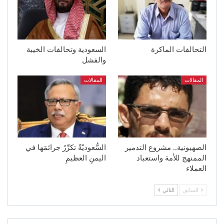
التحالفات الماكرة
السعودية وتحالفات الخيبة
والفشل
المقالات
المقالات
الصهيونية.. مشروع التدمير
السُّعوديّةُ تكرِّرُ جرائمَها في
الممنهج للأمة واستعباد
اليمنِ العظيمِ
العملاء
السابق
التالي