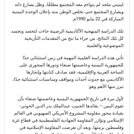
لينيني ملحد لم يتواءم معه المجتمع مطلقًا، وظل يصارع ذاته
ويصارع المجتمع حتى تخلص الوطن منه بإعلان الوحدة اليمنية
المباركة في 22 مايو 1990م.
تلك الدراسة المنهجية الأكاديمية الرصينة جاءت لتحصد وتجسد
كل تلك النتائج، من جراء ما نتج من المقدمات التأريخية
الموضوعية والعلمية.
تأتي هذه الدراسة العلمية المهمة في زمن استثنائي جدًا
للجمهورية اليمنية وعاصمتها صنعاء ودورها المحوري على
الساحة العربية والإقليمية، فقد صادف كتابتها وإنجازها
الأكاديمي مع حدوث أحداث ومواقف ومناسبات استثنائية جدًا،
نبرز منها الأهم وهو:
لأول مرة في تاريخ الجمهورية اليمنية وعاصمتها صنعاء بأن
تقوم اليمن – بقائدها الحبيب عبدالملك بدر الدين الحوثي-
بقيادة محور مقاومة المشروع الأمريكي الصهيوني في العالم
الإسلامي وتؤازر المقاومة الجهادية الفلسطينية في قطاع غزة
وفلسطين برمتها، وبعد أن تعرضت المقاومة الإسلامية في