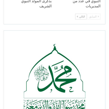
النبوي في عدد من
بذكرى المولد النبوي
المديريات
الشريف
السابق
التالي