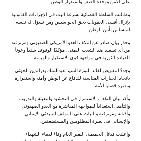
على الأمن ووحدة الصف واستقرار الوطن.
وطالبت السلطة القضائية بسرعة البت في الإجراءات القانونية
بإنزال أقسى العقوبات بحق الجواسيس ومن تسوّل له نفسه
المساس بأمن الوطن.
وحذر بيان صادر عن النكف العدو الأمريكي الصهيوني ومرتزقته
من أي تصعيد ضد الشعب اليمني، مؤكدًا الوقوف سنداً وعوناً
للقيادة الثورية في مواجهة قوى الاستكبار والهيمنة.
وجددّ التفويض لقائد الثورة السيد عبدالملك بدرالدين الحوثي
باتخاذ الخيارات المناسبة للدفاع عن الوطن وأمنه واستقراره
ونصرة قضايا الأمة.
وأكد بيان النكف، الاستمرار في التحشيد والتعبئة والتدريب
والتأهيل استعداداً للمواجهة المباشرة مع العدو الصهيوني
وأذنابه ومرتزقته والثبات على الموقف المبدئي الإيماني
والإنساني في نصرة المظلومين والمستضعفين.
وأعلنت قبائل الجميمة، النفير العام وفاءً لدماء الشهداء