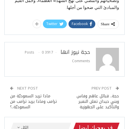
وتضحياتهم والمضي على نهج الشهداء العظماء، وحمل القيم
والمبادئ التي ضحوا من أجلها.
Twitter
Facebook
Share
حجة نيوز انها
0
3917 Posts
Comments
NEXT POST
PREV POST
حجة.. قبائل عاهم وفاس
ماذا تريد السعوديّة من
وبني حيدان تعلن النفير
ترامب وماذا يريد ترامب من
والتأكيد على الجهوزية
السعوديّة..؟
قد يعجبك ايضا
الكل