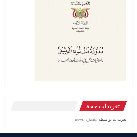
تغريدات حجة
تغريدات بواسطة @newshajjah