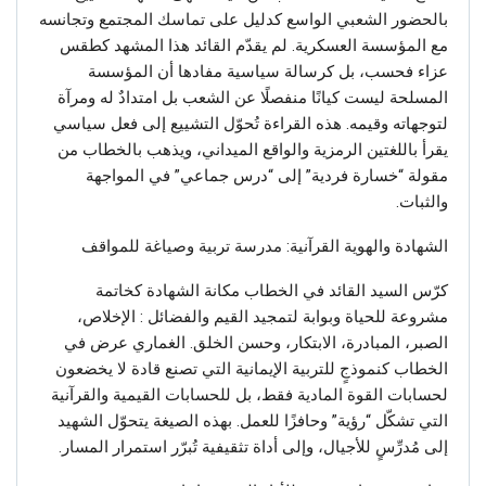
بالحضور الشعبي الواسع كدليل على تماسك المجتمع وتجانسه
مع المؤسسة العسكرية. لم يقدّم القائد هذا المشهد كطقس
عزاء فحسب، بل كرسالة سياسية مفادها أن المؤسسة
المسلحة ليست كيانًا منفصلًا عن الشعب بل امتدادٌ له ومرآة
لتوجهاته وقيمه. هذه القراءة تُحوّل التشييع إلى فعل سياسي
يقرأ باللغتين الرمزية والواقع الميداني، ويذهب بالخطاب من
مقولة “خسارة فردية” إلى “درس جماعي” في المواجهة
والثبات.
الشهادة والهوية القرآنية: مدرسة تربية وصياغة للمواقف
كرّس السيد القائد في الخطاب مكانة الشهادة كخاتمة
مشروعة للحياة وبوابة لتمجيد القيم والفضائل : الإخلاص،
الصبر، المبادرة، الابتكار، وحسن الخلق. الغماري عرض في
الخطاب كنموذجٍ للتربية الإيمانية التي تصنع قادة لا يخضعون
لحسابات القوة المادية فقط، بل للحسابات القيمية والقرآنية
التي تشكّل “رؤية” وحافزًا للعمل. بهذه الصيغة يتحوّل الشهيد
إلى مُدرِّسٍ للأجيال، وإلى أداة تثقيفية تُبرّر استمرار المسار.