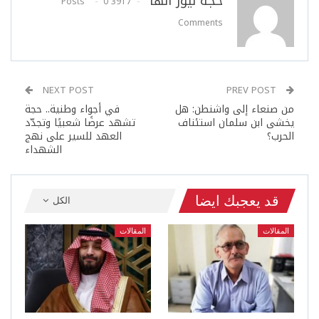
حجة نيوز انها
0
3917 Posts
Comments
NEXT POST
PREV POST
من صنعاء إلى واشنطن: هل
في أجواء وطنية.. حجة
يخشى ابن سلمان استئناف
تشهد عرضًا شعبيًا وتجدّد
الحرب؟
العهد للسير على نهج
الشهداء
قد يعجبك ايضا
الكل
المقالات
المقالات