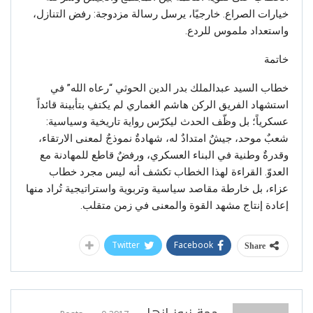
خيارات الصراع. خارجيًا، يرسل رسالة مزدوجة: رفض التنازل،
واستعداد ملموس للردع.
خاتمة
خطاب السيد عبدالملك بدر الدين الحوثي “رعاه الله” في
استشهاد الفريق الركن هاشم الغماري لم يكتفِ بتأبينة قائداً
عسكرياً؛ بل وظّف الحدث ليكرّس رواية تاريخية وسياسية:
شعبٌ موحد، جيشٌ امتدادٌ له، شهادةٌ نموذجٌ لمعنى الارتقاء،
وقدرةٌ وطنية في البناء العسكري، ورفضٌ قاطع للمهادنة مع
العدوّ. القراءة لهذا الخطاب تكشف أنه ليس مجرد خطاب
عزاء، بل خارطة مقاصد سياسية وتربوية واستراتيجية تُراد منها
إعادة إنتاج مشهد القوة والمعنى في زمن متقلب.
Twitter
Facebook
Share