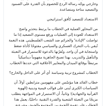
وخارجي يوجّه رسالة الردع للخصوم بأن القدرة على الصمود
والتصعيد متاحة ومتصاعدة.
الاستعداد للتصعيد كأفق استراتيجي
من المحاور العملية في الخطاب ما يرتبط بتحذيرٍ واضح:
الاستعداد للعودة إلى العمليات ورفع مستوى التصعيد إذا ما
تواصلت “الإبادة” والجرائم ضد الشعب الفلسطيني. هذه النغمة
تُبقي باب التحرك العسكري والسياسي مفتوحًا كأداة ضغط
واستجابة في آن واحد، وتُقرّنها بالدعوة للاستمرار في التعبئة
والتأهيل والتدريب. بهذا تصبح الجاهزية مفهوماً ديناميكياً
مرتبطاً بوقائع الميدان والمعايير الأخلاقية التي حددها الخطاب.
الخطاب كمشروع تربية وسياسة: أي أثر على الداخل والخارج؟
خطاب القائد هنا مؤسّس على مفهومين مترابطين: أولاً، أن
السياسات الكبرى تُبنى على قوالب قيمية ودينية (الهوية
القرآنية والجهادية)؛ وثانياً، أن الاستمرار في المواجهة يتطلب
مزيجًا من التعبئة الشعبية والقدرة التقنية. داخليًا، يعمل هذا
الخطاب على تقوية اللحمة بين المجتمع والجيش وشرعنة