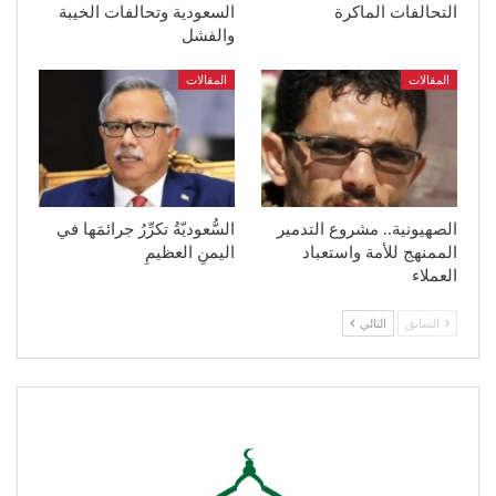
التحالفات الماكرة
السعودية وتحالفات الخيبة
والفشل
المقالات
المقالات
الصهيونية.. مشروع التدمير
السُّعوديّةُ تكرِّرُ جرائمَها في
الممنهج للأمة واستعباد
اليمنِ العظيمِ
العملاء
السابق
التالي