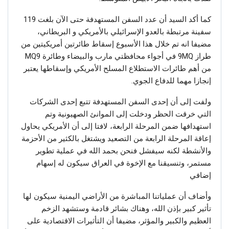
كما أكد السيد أن عدد السفن المستهدفة حتى الآن بلغت 119
سفينة مرتبطة بالعدو الإسرائيلي بالأمريكي و البريطاني،
مضيفا انه تم خلال هذا الأسبوع إسقاط طائرتين أمريكيتين من
طراز 9MQ في أجواء محافظتي مارب والبيضاء وطائرة MQ9
من أهم طائرات الاستطلاع المسلح الأمريكي وإسقاطها يعتبر
إنجازا مهما للدفاع الجوي.
ولفت إلى أن إحدى السفن المستهدفة تتبع إحدى الشركات
التي خرقت الحظر ودخلت إلى الموانئ الصهيونية وتم
استهدافها ضمن المرحلة الرابعة، لافتا إلى أن الأمريكي يحاول
إعاقة المرحلة الرابعة من التصعيد ويشتغل بالكثير من الأحزمة
والأنشطة لكنه سيفشل فنحن بحمد الله في عملية تطوير
مستمر، وتنسيقنا مع الإخوة في العراق سيكون له إسهام
إضافي
وأضاف أن عملياتنا المباشرة من الأراضي اليمنية سيكون لها
تأثير كبير بإذن الله، وهناك بشائر قادمة وستشهد الزخم
العظيم والكبير والمؤثر، مضيفا أن التأثيرات الاقتصادية على