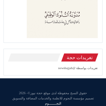
تغريدات حجة
تغريدات بواسطة @newshajjah
حقوق النسخ محفوظة لدى موقع حجة نيوز©- 2026
تصميم مؤسسة النجوم للانظمة والخدمات المضافة والتسويق
النجــــــــوم