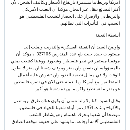
أمريكا وبريطانيا مستمرة بارتفاع الأسعار وتكاليف الشحن، لأن
أكثر البضائع تنقل عبر البحار، مؤكدا أن التعنت الأمريكي
والبريطاني والإصرار على الحصار للشعب الفلسطيني هو
السبب في التأثيرات التي تطالهم.
أنشطة التعبئة
وأوضح السيد أن التعبئة العسكرية والتدريب وصلت إلى
مستويات جيدة حيث بلغ عدد المتدربين 327105 ، مؤكدا أن
موقفنا مستمر في نصر فلسطين وشعورنا ووعينا كشعب يمني
بالمسؤولية لن ينقص ولن يفتر وموقف شعبنا لن يفتر لا بطول
الوقت ولا في مقابل تصعيد العدو، ولن تشوش عليه أعمال
المتحالفين مع أمريكا وما نعمله حتى الآن في نصرة فلسطين
هو بقدر ما نستطيع ولكن ما يريده شعبنا هو أكبر.
وقال السيد: كنا ولا زلنا نتمنى أن يكون هناك طرق برية تصل
بالأفواج بمئات الآلاف من أبناء شعبنا للجهاد في فلسطين،
موضحا أن شعبنا يتحرك باهتمام وهو يشاطر الشعب
الفلسطيني آلامه أوجاعه، ما يشهد على حقيقة موقفه الصادق.