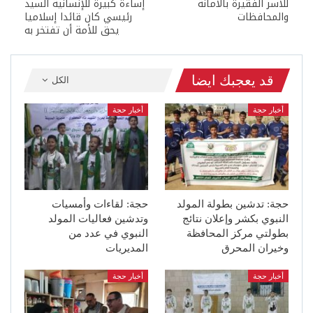
للأسر الفقيرة بالأمانة
إساءة كبيرة للإنسانية السيد
والمحافظات
رئيسي كان قائدا إسلاميا
يحق للأمة أن تفتخر به
قد يعجبك ايضا
الكل
أخبار حجة
أخبار حجة
حجة: تدشين بطولة المولد
حجة: لقاءات وأمسيات
النبوي بكشر وإعلان نتائج
وتدشين فعاليات المولد
بطولتي مركز المحافظة
النبوي في عدد من
وخيران المحرق
المديريات
أخبار حجة
أخبار حجة