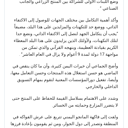
وضع اللبنات الأولى للشراكة بين المنتج الزراعي والجانب
الصناعي ” .
وأكد أهمية التكامل بين مختلف الجهات للوصول إلى الاكتفاء
الذاتي، ووضع حد للتكهنات والمزايدين على هذا البلد، مضيفاً
“يجب أن يتكامل الجهد لنصل إلى الاكتفاء الذاتي، ونضع حدا
لتلك التكهنات، ولأولئك الذين يزايدون على هذا البلد المعطاء
الكريم بقيادتة العظيمة، وبنهجه القرآني والذي تمكن من
مواجهة 17 دولة لمدة 9 أعوام ولا يزال في العام العاشر” .
وأضح الجماعي أن خيرات اليمن كثيرة، وأن ما كان ينقص في
الماضي هو حسن استغلال هذه المنتجات وحسن التعامل معها،
وأيضا، تفعيل دورالمؤسسات المعنية لتقوم بمهام التسويق
الداخلي والخارجي.
وشدد على الاهتمام بسلاسل القيمة للحفاظ على المنتج حتى
لا يتضرر المزارع وحمايته من الخسائر.
ولفت إلى فاكهة المانجو اليمني تتربع على عرش الفواكه في
المنطقة وتصدر إلى دول الجوار، ومن ثم يقومون بإعادة فرزها