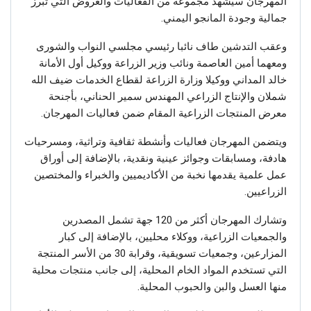
المهرجان سيشهد مجموعة من الفعاليات والعروض التي تبرز
جمالية وجودة المانجو اليمني.
وعقب التدشين طاف نائبا رئيسي مجلسي النواب والشورى
ومعهما أمين العاصمة ونائب وزير الزراعة ووكيل أول الأمانة
خالد المداني ووكيلا وزارة الزراعة لقطاع الخدمات ضيف الله
شملان والإنتاج الزراعي المهندس سمير الحناني، بأجنحة
معرض المنتجات الزراعية المقام ضمن فعاليات المهرجان.
ويتضمن المهرجان فعاليات وأنشطة ثقافية وتراثية، ومسرحيات
هادفة، ومسابقات وجوائز عينية ونقدية، بالإضافة إلى أوراق
عمل علمية يقدمها نخبة من الأكاديميين والخبراء والمختصين
الزراعيين.
وتشارك المهرجان أكثر من 120 جهة تشمل المصدرين
والجمعيات الزراعية، ووكلاء محليين، بالإضافة إلى كبار
المزارعين، وجمعيات تسويقية، وقرابة 30 من الأسر المنتجة
التي تستخدم المواد الخام المحلية، إلى جانب منتجات محلية
منها العسل والبن والحبوب المحلية.