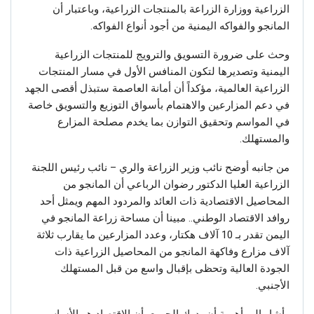
الزراعية ووزارة الزراعة بالمنتجات الزراعية، وباعتبار أن
المانجو والفواكه اليمنية من أجود أنواع الفواكه.
وحث على ضرورة التسويق والترويج للمنتجات الزراعية
اليمنية وتصديرها لتكون المنافس الأول في مسار المنتجات
الزراعية العالمية، مؤكداً أن أمانة العاصمة ستبذل أقصى الجهد
في دعم المزارعين والاهتمام بأسواق التوزيع والتسويق خاصة
في المواسم وتحقيق التوازن بما يخدم مصلحة المزارع
والمستهلك.
من جانبه أوضح نائب وزير الزراعة والري – نائب رئيس اللجنة
الزراعية العليا الدكتور رضوان الرباعي أن المانجو من
المحاصيل الاقتصادية ذات العائد والمردود المهم ويمثل أحد
روافد الاقتصاد الوطني.. مبينا أن مساحة زراعة المانجو في
اليمن تقدر بـ 10 آلاف هكتار، وعدد المزارعين ما يقارب ثلاثة
آلاف مزارع وفاكهة المانجو من المحاصيل الزراعية ذات
الجودة العالية وتحظى بإقبال واسع من قبل المستهلك
الأجنبي.
وأشار إلى أهمية أن يدرك الجميع بأن الاقتصاد هو الأساس