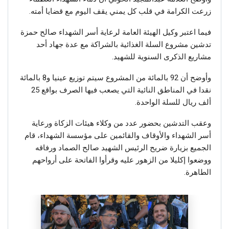
زرعت الكرامة في قلب كل يمني يقف اليوم مع قضايا أمته.
فيما اعتبر وكيل الهيئة العامة لرعاية أسر الشهداء صالح حمزة
تدشين مشروع السلة الغذائية بالشراكة مع عدة جهاد أحد
مشاريع الذكرى السنوية للشهيد.
وأوضح أن 92 بالمائة من المشروع سيتم توزيع عينيا و8 بالمائة
نقدا في المناطق النائية التي يصعب فيها الصرف بواقع 25
ألف ريال للسلة الواحدة.
وعقب التدشين بحضور عدد من وكلاء هيئات الزكاة ورعاية
أسر الشهداء والأوقاف والقائمين على مؤسسة الشهداء، قام
الجميع بزيارة ضريح الرئيس الشهيد صالح الصماد ورفاقه
ووضعوا إكليلا من الزهور عليه وقرأوا الفاتحة على أرواحهم
الطاهرة.