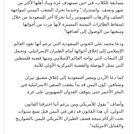
مسابقة للكلاب، في حين تستهدف غزة ويباد أهلها لأكثر من
شهر ونصف.. واستدرك:” وعندما تحرك الشعب اليمني لمواجهة
الصلف والارهاب الصهيوني رأينا تحركا آخر للسعودية من خلال
إسقاط الطائرات اليمنية المسيرة لأنها مرت من أجوائها
ومنعتها من الوصول إلى أهدافها”.
ودعا محمد علي الحوثي السعودية التي تزعم أنها تقود العالم
الإسلامي إلى إغلاق أجوائها أمام الطيران الإسرائيلي، وتحمل
كل التبعات التي تواجه العالم الإسلامي ومنها قضية فلسطين
التي تمثل البوصلة والقضية المركزية الأولى للأمة.
كما دعا الأردن ومصر السعودية إلى إغلاق مضيق تيران
وصنافير، كون اليمن قد بدأ بتعقب السفن الاسرائيلية في
البحر الأحمر حتى يتوقف العدوان الصهيوني على غزة.
وأضاف ” نقول للأمريكي ومن يزعم أننا اخترقنا القانون
الدولي، أن هذا القانون قد دفن في اليمن قبل تسع سنوات
تحت الركام نتيجة قصف الطيران الأمريكي لليمن بالصواريخ
والقنابل الامريكية”.