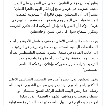
وتابع “بعد أن مزقتم القانون الدولي في العدوان على اليمن
ذهبتم لتمزيقه في غزة وأصبح إرهابكم اليوم ظاهرا للعيان”..
مشيراً إلى أن المحللين اليهود قالوا أن “السعودية قصفت
المستشفيات في اليمن وهم يقصفوا المستشفيات اليوم في
غزة”.. مؤكدا أن العدو واحد بإدارة أمريكية لذلك تتكرر الجريمة
ويتكرر السفاح سواء كان في اليمن أو فلسطين.
ورحب عضو السياسي الأعلى بموقف وتواصل الأخوة من أبناء
المحافظات اليمنية المحتلة مع صنعاء وتعبيرهم عن الوقوف
إلى جانب القيادة في صنعاء لنصرة الشعب الفلسطيني بعد أن
تبينت لهم الحقيقة.. وقال ” نحن أخوة وأمة واحدة ونجدد
الترحيب بتواصلكم وبحضوركم وإعلان موقفكم المناصر
لفلسطين”.
وفي التدشين الذي حضره أمين سر المجلس السياسي الأعلى
الدكتور ياسر الحوري، ونائب رئيس مجلس الشورى ضيف الله
رسام، حيا رئيس الهيئة العامة للزكاة الشيخ شمسان أبو
نشطان تضحيات ومواقف الشهداء العظماء الذين بذلوا
أرواحهم ودمائهم في سبيل الله، معتبرا هذا المشروع مسؤولية