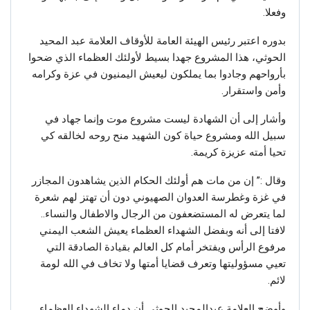
وفعلا.
بدوره اعتبر رئيس الهيئة العامة للأوقاف العلامة عبد المحيد
الحوثي، هذا المشروع جهدا بسيط لأولئك العظماء الذي ضحوا
بأرواحهم وجادوا بما يملكون ليعيش اليمنيون في عزة وكرامه
وأمن واستقرار.
وأشار إلى أن الشهادة ليست مشروع موت وإنما جهاد في
سبيل الله ومشروع حياة كون الشهيد منح روحه لخالقه كي
تحيا أمته عزيزة كريمة.
وقال :” إن من مات هم أولئك الحكام الذين يشاهدون المجازر
في غزة وغطرسة العدوان الصهيوني دون أن تهتز لهم شعرة
لما يتعرض له المستضعفون من الرجال والاطفال والنساء..
لافتا إلى أنه وبفضل الشهداء العظماء يعيش الشعب اليمني
مرفوع الرأس ويفتخر أمام كل العالم بقيادة الصادقة التي
تعيي مسؤوليتها وتعرف قضايا أمتها ولا تخاف في الله لومة
لائم.
وأوضح العلامة عبدالمجيد الحوثي أن دماء الشهداء العظماء