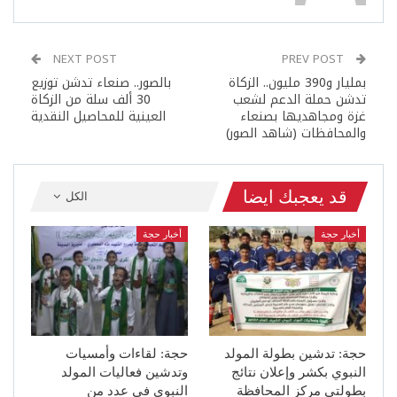
NEXT POST
PREV POST
بمليار و390 مليون.. الزكاة
بالصور.. صنعاء تدشن توزيع
تدشن حملة الدعم لشعب
30 ألف سلة من الزكاة
غزة ومجاهديها بصنعاء
العينية للمحاصيل النقدية
والمحافظات (شاهد الصور)
قد يعجبك ايضا
الكل
أخبار حجة
أخبار حجة
حجة: تدشين بطولة المولد
حجة: لقاءات وأمسيات
النبوي بكشر وإعلان نتائج
وتدشين فعاليات المولد
بطولتي مركز المحافظة
النبوي في عدد من