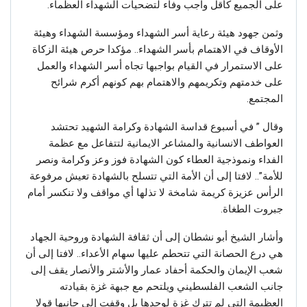
على الجميع كأقل واجب وفاء لتضحيات الشهداء العظماء.
وثمن جهود هيئة رعاية أسر الشهداء ومؤسسة الشهداء وهيئة
الأوقاف في الاهتمام بأسر الشهداء.. مؤكدا حرص هيئة الزكاة
على الاستمرار في القيام بواجبها تجاه أسر الشهداء والعمل
على خدمتهم وتكريمهم والاهتمام بهم كونهم أكرم شرائح
المجتمع.
وقال ” في أسبوع قداسة الشهادة وكرامة الشهيد تحتشد
العواطف الانسانية والمشاعر الايمانية لتتفاعل مع عظمة
الفداء ونموذجية العطاء كون الشهادة فوز وعز وكرامة ونصر
للأمة”.. لافتا إلى أن الأمة التي تتسلح بالشهادة تعيش مرفوعة
الرأس عزيزة كريمة شامخة لا تذلها أي مواقف ولا تنكسر أمام
جبروت الطغاة.
وأشار الشيخ أبو نشطان إلى أن ثقافة الشهادة وروحية الجهاد
هي درع الحصانة التي تتحطم عليها سهام الأعداء.. لافتا إلى أن
شعب الإيمان والحكمة أحفاد عمار والأشتر والأنصار يقف إلى
جانب الشعب الفلسطيني ويلتحم مع جبهة غزة بقيادته
العظيمة التي لم تترك غزة لوحدها بل وقفت إلى جانبها قولا