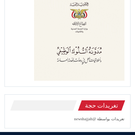
تغريدات حجة
تغريدات بواسطة @newshajjah