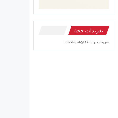
تغريدات حجة
تغريدات بواسطة @newshajjah