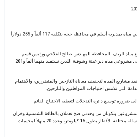
تفقد نائب وزير المياه والبيئة حنين الدريب مشروعي مياه بمديرية أسلم في محافظة حجة بتكلفة 117 ألفاً و 255 دولاراً
ع مياه الريف بالمحافظة المهندس صالح الفلاحي ورئيس قسم
المياه والإصحاح البيئي باليونيسف جورج طبال على مشروعي مياه دير غيثة وشوقبة اللذين تستفيد منهما ألفاً و281
فيذ مشاريع المياه لتخفيف معاناة النازحين والمتضررين، والاهتمام
دامة التي تلامس احتياجات المواطنين والنازحين.
ى ضرورة توسيع دائرة التدخلات لتغطية الاحتياج القائم.
المشروعين يتكونان من وحدتي ضخ تعملان بالطاقة الشمسية وخزان
خرساني برجي سعة50 متر مكعب وخطوط ضخ واسالة مختلفة الأقطار بطول 15 كيلومتر، وعدد 20 منهلاً لمخيمات