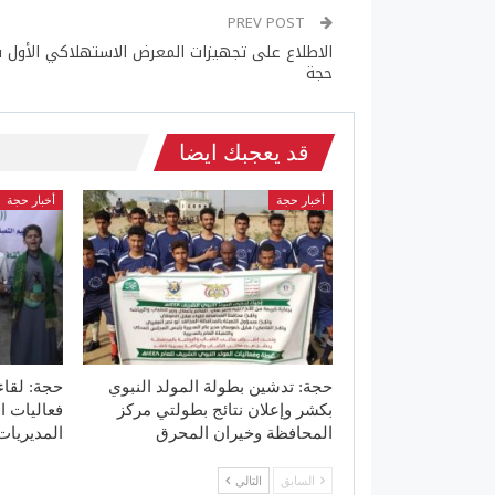
PREV POST
الاطلاع على تجهيزات المعرض الاستهلاكي الأول 
حجة
قد يعجبك ايضا
أخبار حجة
أخبار حجة
حجة: تدشين بطولة المولد النبوي
حجة: لقا
بكشر وإعلان نتائج بطولتي مركز
فعاليات ا
المحافظة وخيران المحرق
المديريات
السابق
التالي