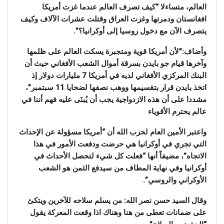
العالم، متساءلا “كيف تصرف العالم عندما غزت أمريكا
افغانستان ودمرتها وغزت العراق وقتلت عشرات الآلاف وكيف
يتصرف الآن مع دخول روسيا إلى أوكرانيا؟”.
وأضاف:”لأن أمريكا قوية ومتجبرة يسكت العالم على ظلمها
وآخرها قيام جو بايدن بسرقة أموال الشعب الأفغاني حيث أن
البنك المركزي الأفغاني لديه في أمريكا 7 مليارات دولار إذ
اتخذ بايدن قرار بتقسيمها ووهب نصفها لضحايا 11 سبتمبر”،
مشددا على أن هذه الازدواجية يجب أن يُبنَى عليه فهم أننا في
عالم يحترم الأقوياء
واعتبر الأمين العام لحزب الله أن “أمريكا مسؤولة عن الإحداث
التي تجري في أوكرانيا هي حرضت ودفعت الأمور في هذا
الاتجاه”، مضيفاً أنها “فعلت كل شيء لتحصل الأحداث في
أوكرانيا وفي نهاية المطاف من سيدفع الثمن هو الشعب
الأوكراني والروسي”.
وقال السيد حسن نصر الله: من يسلم سلاحه للآخرين ويتكئ
على ضمانات تعطى من هنا وهناك اذا وقعت المعركة يقول