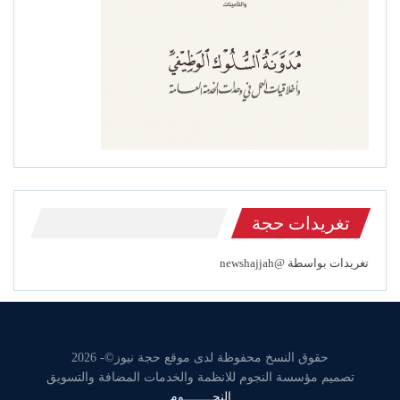
تغريدات حجة
تغريدات بواسطة @newshajjah
حقوق النسخ محفوظة لدى موقع حجة نيوز©- 2026
تصميم مؤسسة النجوم للانظمة والخدمات المضافة والتسويق
النجــــــــوم