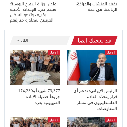
تفقد المنشآت والمرافق
عاجل _وزارة الدفاع الروسية:
الرياضية في حجة
سيتم ضرب الوحدات الأمنية
بكييف وتدعو السكان
القريبين لمغادرة منازلهم
قد يعجبك ايضا
الكل
االاخبار
االاخبار
الرئيس الإيراني: ندعم أي
73,377 شهيداً و174,230
قرار يتخذه القادة
جريحاً حصيلة الإبادة
الفلسطينيون في مسار
الصهيونية بغزة
المفاوضات
االاخبار
االاخبار