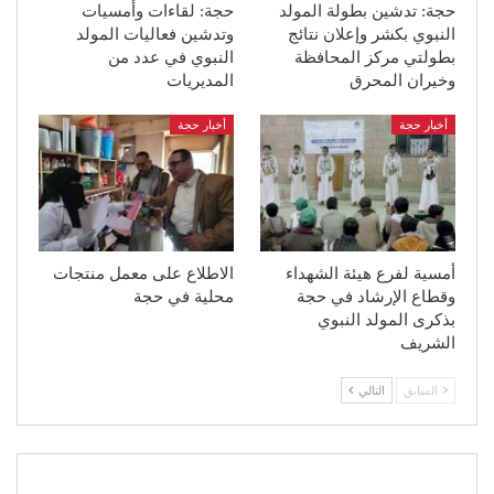
حجة: تدشين بطولة المولد
حجة: لقاءات وأمسيات
النبوي بكشر وإعلان نتائج
وتدشين فعاليات المولد
بطولتي مركز المحافظة
النبوي في عدد من
وخيران المحرق
المديريات
أخبار حجة
أخبار حجة
أمسية لفرع هيئة الشهداء
الاطلاع على معمل منتجات
وقطاع الإرشاد في حجة
محلية في حجة
بذكرى المولد النبوي
الشريف
السابق
التالي