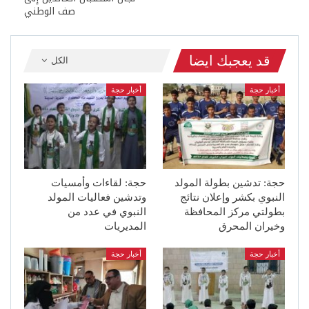
صف الوطني
قد يعجبك ايضا
الكل
أخبار حجة
أخبار حجة
حجة: تدشين بطولة المولد
حجة: لقاءات وأمسيات
النبوي بكشر وإعلان نتائج
وتدشين فعاليات المولد
بطولتي مركز المحافظة
النبوي في عدد من
وخيران المحرق
المديريات
أخبار حجة
أخبار حجة