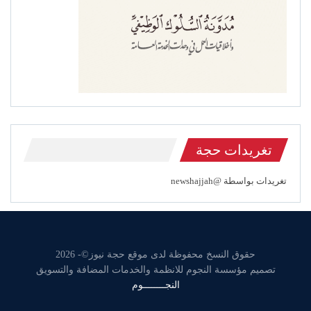
تغريدات حجة
تغريدات بواسطة @newshajjah
حقوق النسخ محفوظة لدى موقع حجة نيوز©- 2026
تصميم مؤسسة النجوم للانظمة والخدمات المضافة والتسويق
النجــــــــوم