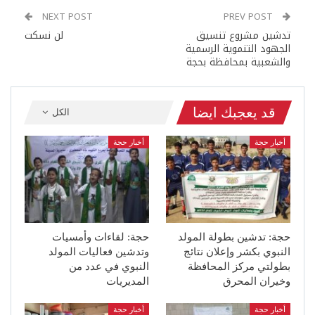
NEXT POST
PREV POST
تدشين مشروع تنسيق
لن نسكت
الجهود التنموية الرسمية
والشعبية بمحافظة بحجة
قد يعجبك ايضا
الكل
أخبار حجة
أخبار حجة
حجة: تدشين بطولة المولد
حجة: لقاءات وأمسيات
النبوي بكشر وإعلان نتائج
وتدشين فعاليات المولد
بطولتي مركز المحافظة
النبوي في عدد من
وخيران المحرق
المديريات
أخبار حجة
أخبار حجة