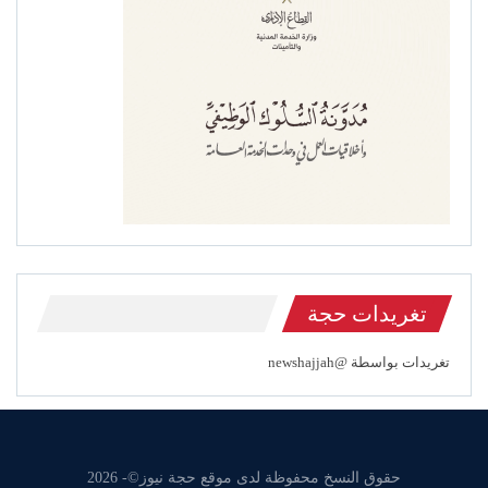
تغريدات حجة
تغريدات بواسطة @newshajjah
حقوق النسخ محفوظة لدى موقع حجة نيوز©- 2026