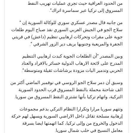
من الحدود العراقية حيث تجري عمليات تهريب النفط
المسروق إلى تركيا عبر سماسرة اتراك”.
من جانبه قال مصدر عسكري سوري للوكالة السورية إن ”
سلاح الجو في الجيش العربي السوري نفذ صباح اليوم طلعات
جوية على مقرات وتحركات ارهابيي تنظيم (داعش) في قريتي
الجفرة والمريعية وجنوبها بريف دير الزور الشرقي “.
وبين المصدر “أن الطلعات الجوية كبدت ارهابيي التنظيم
المدرج على لائحة الارهاب الدولية خسائر بالافراد والعتاد
الحربي وتدمير اليات مزودة برشاشات ثقيلة ومتوسطة”.
وسبق أن دمر سلاح الجو الروسي في نوفمبر الماضي أكثر من
الف شاحنة محملة بالنفط المسروق قرب الحدود السورية
التركية، واتهام تركيا بأنها تشتري النفط المسروق من سوريا.
وتتهم سوريا مرارا وتكرارا النظام التركي بدعم مجموعات
إرهابية مسلحة تقاتل داخل الاراضي السورية ويسهل لهم حركة
الدخول والخروج من وإلى تركيا، كما اتهمتها ايضا بسرقة
معامل النسيج في حلب شمال سوريا.