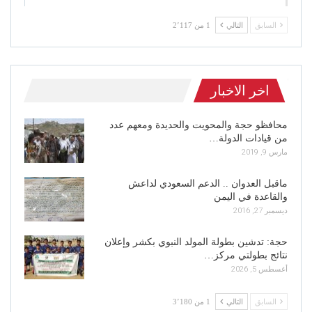
السابق
التالي
1 من 2٬117
اخر الاخبار
محافظو حجة والمحويت والحديدة ومعهم عدد
من قيادات الدولة…
مارس 9, 2019
ماقبل العدوان .. الدعم السعودي لداعش
والقاعدة في اليمن
ديسمبر 27, 2016
حجة: تدشين بطولة المولد النبوي بكشر وإعلان
نتائج بطولتي مركز…
أغسطس 5, 2026
السابق
التالي
1 من 3٬180