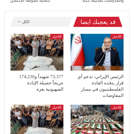
والمدرسات بمدينه حجه
حماية لشرطة الاحتلال
قد يعجبك ايضا
الكل
االاخبار
االاخبار
الرئيس الإيراني: ندعم أي
73,377 شهيداً و174,230
قرار يتخذه القادة
جريحاً حصيلة الإبادة
الفلسطينيون في مسار
الصهيونية بغزة
المفاوضات
االاخبار
االاخبار