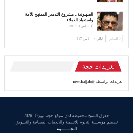
الصهيونية.. مشروع التدمير الممنهج للأمة
واستعباد العملاء
أغسطس 4, 2026
السابق
التالي
1 من 217
تغريدات حجة
تغريدات بواسطة @newshajjah
حقوق النسخ محفوظة لدى موقع حجة نيوز©- 2026
تصميم مؤسسة النجوم للانظمة والخدمات المضافة والتسويق
النجــــــــوم