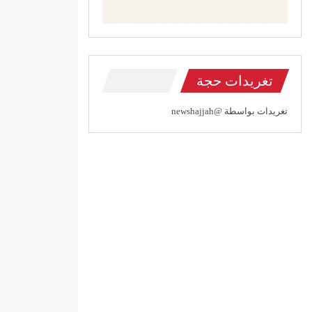
تغريدات حجة
تغريدات بواسطة @newshajjah