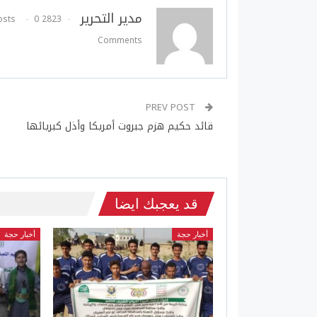
مدير التحرير
0
2823 Posts
Comments
PREV POST
قائد حكيم هزم جبروت أمريكا وأذل كبريائها
قد يعجبك ايضا
أخبار حجة
أخبار حجة