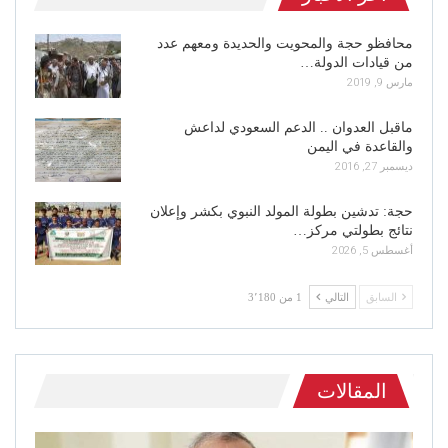
محافظو حجة والمحويت والحديدة ومعهم عدد
من قيادات الدولة…
مارس 9, 2019
ماقبل العدوان .. الدعم السعودي لداعش
والقاعدة في اليمن
ديسمبر 27, 2016
حجة: تدشين بطولة المولد النبوي بكشر وإعلان
نتائج بطولتي مركز…
أغسطس 5, 2026
السابق
التالي
1 من 3٬180
المقالات