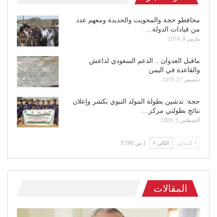
محافظو حجة والمحويت والحديدة ومعهم عدد
من قيادات الدولة…
مارس 9, 2019
ماقبل العدوان .. الدعم السعودي لداعش
والقاعدة في اليمن
ديسمبر 27, 2016
حجة: تدشين بطولة المولد النبوي بكشر وإعلان
نتائج بطولتي مركز…
أغسطس 5, 2026
السابق
التالي
1 من 3٬180
المقالات