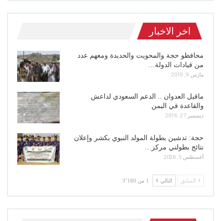
اخر الاخبار
محافظو حجة والمحويت والحديدة ومعهم عدد
من قيادات الدولة…
مارس 9, 2019
ماقبل العدوان .. الدعم السعودي لداعش
والقاعدة في اليمن
ديسمبر 27, 2016
حجة: تدشين بطولة المولد النبوي بكشر وإعلان
نتائج بطولتي مركز…
أغسطس 5, 2026
السابق
التالي
1 من 3٬180