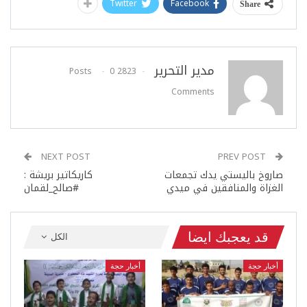
Twitter
Facebook
Share
مدير التحرير
0
2823 Posts
Comments
NEXT POST
PREV POST
صاروخ باليستي يدك تجمعات
كاريكاتير بريشة :
الغزاة والمنافقين في ميدي
#صالح_لقمان
قد يعجبك ايضا
الكل
أخبار حجة
أخبار حجة