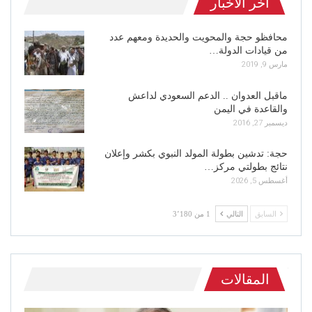
اخر الاخبار
محافظو حجة والمحويت والحديدة ومعهم عدد
من قيادات الدولة…
مارس 9, 2019
ماقبل العدوان .. الدعم السعودي لداعش
والقاعدة في اليمن
ديسمبر 27, 2016
حجة: تدشين بطولة المولد النبوي بكشر وإعلان
نتائج بطولتي مركز…
أغسطس 5, 2026
السابق
التالي
1 من 3٬180
المقالات