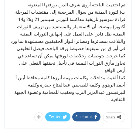
ثم اختتمت الباحثة أروى شرف الدين بورقتها المعنونة
ب(الثورة اليمنية من سؤال المرجعية إلى مقتضيات المرحلة
قراءة سوسيو تاريخية معاكسة لثورتي سبتمبر 21 و26 و14
أكتوبر) موضحة أن الاستعمار والمستفيد من تزييف الثورات
اليمنية ظل قادرا على العمل على إجهاض الثورات اليمنية
والتلاعب بمصائرها ومصائر الثوار الحقيقيين مستشهدة بما ورد
في أوراق من سبقوها خصوصا ورقة الباحث فيصل الخليفي.
كما خرجت بتوصيات وخلاصات لورقتها يمكن أن تساعد في
تجاوز مأزق الثورات اليمنية في تأجيل تحققها الفعلي على
أرض الواقع
كما ألقيت مداخلات وكلمات مهمة أبرزها كلمة محافظ أببن أ.
أحمد الرهوي وكلمة للصحفي عبدالفتاح حيدرة وكلمة
للبرفيسور عبدالعزيز الترب وتعقيب للمحامية وعضوة الجبهة
الثقافية .
Twitter
Facebook
Share