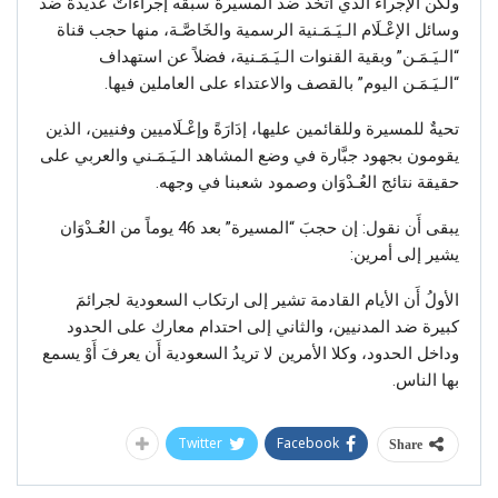
ولكن الإجراءَ الذي اتخذ ضد المسيرة سبقه إجراءاتٌ عديدة ضد
وسائل الإعْـلَام الـيَـمَـنية الرسمية والخَاصَّـة، منها حجب قناة
“الـيَـمَـن” وبقية القنوات الـيَـمَـنية، فضلاً عن استهداف
“الـيَـمَـن اليوم” بالقصف والاعتداء على العاملين فيها.
تحيةٌ للمسيرة وللقائمين عليها، إدَارَةً وإعْـلَاميين وفنيين، الذين
يقومون بجهود جبَّارة في وضع المشاهد الـيَـمَـني والعربي على
حقيقة نتائج العُـدْوَان وصمود شعبنا في وجهه.
يبقى أَن نقول: إن حجبَ “المسيرة” بعد 46 يوماً من العُـدْوَان
يشير إلى أمرين:
الأولُ أَن الأيام القادمة تشير إلى ارتكاب السعودية لجرائمَ
كبيرة ضد المدنيين، والثاني إلى احتدام معارك على الحدود
وداخل الحدود، وكلا الأمرين لا تريدُ السعودية أَن يعرفَ أَوْ يسمع
بها الناس.
Twitter
Facebook
Share