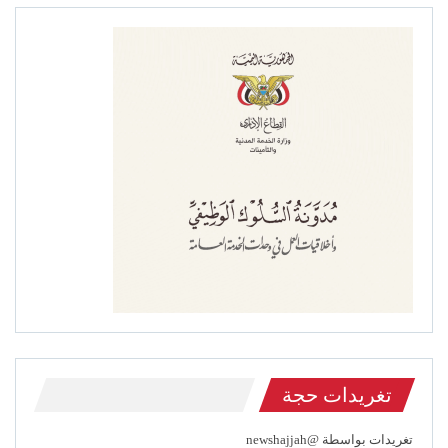
تغريدات حجة
تغريدات بواسطة @newshajjah