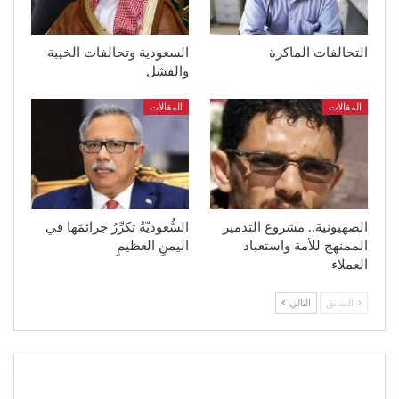
التحالفات الماكرة
السعودية وتحالفات الخيبة
والفشل
المقالات
المقالات
الصهيونية.. مشروع التدمير
السُّعوديّةُ تكرِّرُ جرائمَها في
الممنهج للأمة واستعباد
اليمنِ العظيمِ
العملاء
السابق
التالي