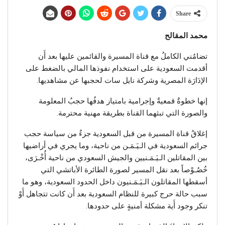
Share
محمد المقالح
تضامُني الكاملُ مع قناة المسيرة والقائمين عليها بعد أَن
أقدمت السعودية على استخدام نفوذها المالي بالضغط على
الإدَارَة المصرية وشركة نايل سات لحجبها عن مشاهديها.
إنها خطوةٌ قمعيةٌ وإجرامية بامتياز هدفُها حجبُ المعلومة
والصورة التي تبثهما القناة بطريقة مهنية محترمة.
إغلاقُ قناة المسيرة من قبل السعودية جزءٌ من سياسة حجب
جرائم السعودية في الـيَـمَـن من ناحية، وما يجري في أراضيها
بين المقاتلين الـيَـمَـنيين والجيش السعودي من ناحية أُخْـرَى،
خُصُـوْصاً بعد نقل المسير لصورة الطائرة الأباتشي التي
أسقطها المقاتلون الـيَـمَـنيون داخل الحدود السعودية، وهو ما
سبب حالة حرج كبيرة للنظام السعودية بعد أَن كانت تتجاهل أَوْ
تنكر وجود أَية مشكلة أمنيةٍ على حدودها.