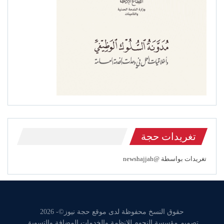
تغريدات حجة
تغريدات بواسطة @newshajjah
حقوق النسخ محفوظة لدى موقع حجة نيوز©- 2026
تصميم مؤسسة النجوم للانظمة والخدمات المضافة والتسويق