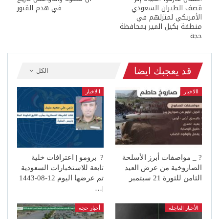
قصف الطيران السعودي
في هدم القبور
الأمريكي لمنزلهم في
منطقة بكيل المير بمحافظة
حجة
قد يعجبك ايضا
الكل
االاخبار
االاخبار
? _ مواصفات أبرز الأسلحة
? برومو | اعترافات خلية
الصاروخية من عرض العيد
تابعة للاستخبارات السعودية
الثامن للثورة 21 سبتمبر
تم عرضها اليوم 12-08-1443
|…
الأخبار العاجلة
أخبار حجة