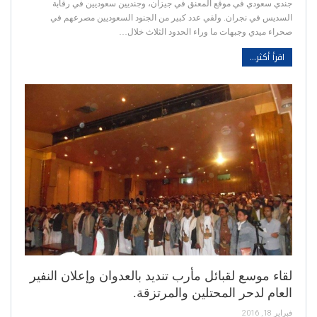
جندي سعودي في موقع المعنق في جيزان، وجنديين سعوديين في رقابة
السديس في نجران. ولقي عدد كبير من الجنود السعوديين مصرعهم في
صحراء ميدي وجبهات ما وراء الحدود الثلاث خلال…
اقرأ أكثر...
لقاء موسع لقبائل مأرب تنديد بالعدوان وإعلان النفير
العام لدحر المحتلين والمرتزقة.
فبراير 18, 2016