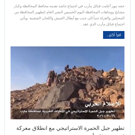
حجه نيوز أعلنت قبائل مأرب في اجتماع حاشد تقدمه محافظ المحافظة وكبار
مشايخ ووجاهات المحافظة اليوم الخميس النفير العام لتطهير المحافظة من
المحتلين والغزاة جنباً إلى جنب مع أبطال الجيش واللجان الشعبية. ويأتي
اجتماع قبائل مأرب الذي عقد…
اقرأ أكثر...
تطهير جبل الحمرة الاستراتيجي مع انطلاق معركة