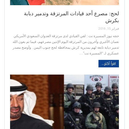
لحج: مصرع أحد قيادات المرتزقة وتدمير دبابة
بكرش
فبراير 15, 2016
حجه نيوز المسيرة نت : لقي القيادي لدى مرتزقة العدوان السعودي الأمريكي
نعمان الأغبري وآخرون من المرتزقة اليوم الإثنين مصرعهم، فيما تم بعون الله
تدمير دبابة تابعة لهم بمديرية كرش بمحافظة لحج جنوب اليمن . وأوضح مصدر
عسكري لـ “المسيرة نت”…
اقرأ أكثر...