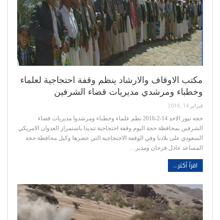
مكتب الاوقاف والارشاد ينظم وقفة احتجاجية لعلماء
وخطباء ومرشدي مديريات قضاء الشرفين
فبراير 14, 2016
حجه نيوز الاحد 14-2-2016 نظم علماء وخطباء ومرشدوا مديريات قضاء
الشرفين بمحافظة حجة اليوم وقفة احتجاجية تنديدا باستمرار العدوان الامريكي
السعودي على بلادنا وفي الوقفة الاحتجاجية التي حضرها وكيل محافظة حجة
المساعد عادل فرحان ومدير…
اقرأ أكثر...