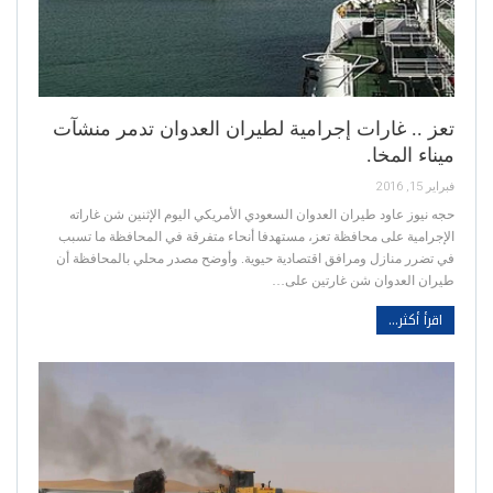
تعز .. غارات إجرامية لطيران العدوان تدمر منشآت
ميناء المخا.
فبراير 15, 2016
حجه نيوز عاود طيران العدوان السعودي الأمريكي اليوم الإثنين شن غاراته
الإجرامية على محافظة تعز، مستهدفا أنحاء متفرقة في المحافظة ما تسبب
في تضرر منازل ومرافق اقتصادية حيوية. وأوضح مصدر محلي بالمحافظة أن
طيران العدوان شن غارتين على…
اقرأ أكثر...