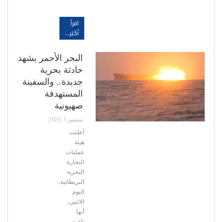
اقرأ
أكثر...
البحر الأحمر يشهد
حادثة بحرية
جديدة.. والسفينة
المستهدفة
صهيونية
سبتمبر 1, 2025
أعلنت
هيئة
عمليات
التجارة
البحرية
البريطانية،
اليوم
الاثنين،
أنها
تلقت