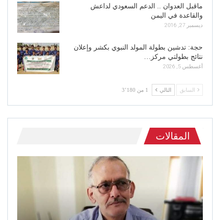
ماقبل العدوان .. الدعم السعودي لداعش
والقاعدة في اليمن
ديسمبر 27, 2016
حجة: تدشين بطولة المولد النبوي بكشر وإعلان
نتائج بطولتي مركز…
أغسطس 5, 2026
السابق
التالي
1 من 3٬180
المقالات