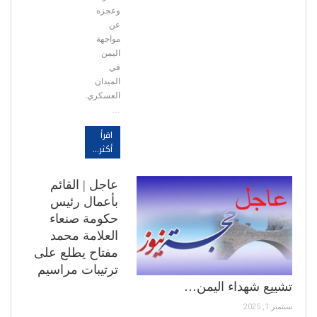
وعجزه
عن
مواجهة
اليمن
في
الميدان
العسكري.
…
اقرأ
أكثر...
عاجل | القائم
بأعمال رئيس
حكومة صنعاء
العلامة محمد
مفتاح يطلع على
ترتيبات مراسيم
تشييع شهداء اليمن…
سبتمبر 1, 2025