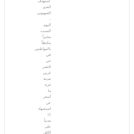
استهدف
العدو
الصهيوني
،
اليوم
السبت،
مخبزاً
مكتظاً
بالمواطنين
في
حي
النصر
غربي
مدينة
غزة،
ما
أسفر
عن
استشهاد
12
مدنياً
على
الأقل