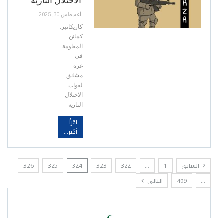
الاحتلال النازية
أغسطس 30, 2025
كاريكاتير:
كمائن
المقاومة
في
غزة
مشانق
لقوات
الاحتلال
النازية
اقرأ
أكثر...
السابق
1
…
322
323
324
325
326
…
409
التالي