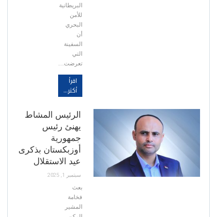
البريطانية
للأمن
البحري
أن
السفينة
التي
تعرضت…
اقرأ
أكثر...
الرئيس المشاط
يهنئ رئيس
جمهورية
أوزبكستان بذكرى
عيد الاستقلال
سبتمبر 1, 2025
بعث
فخامة
المشير
الركن