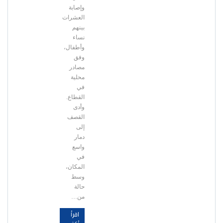
وإصابة
العشرات
بينهم
نساء
وأطفال،
وفق
مصادر
محلية
في
القطاع.
وأدى
القصف
إلى
دمار
واسع
في
المكان،
وسط
حالة
من…
اقرأ