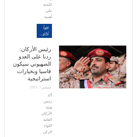
اللجنة
على
أهمية…
اقرأ
أكثر...
رئيس الأركان:
ردنا على العدو
الصهيوني سيكون
قاسيا وبخيارات
استراتيجية
سبتمبر 1, 2025
أكد
رئيس
هيئة
الأركان
العامة
اللواء
الركن