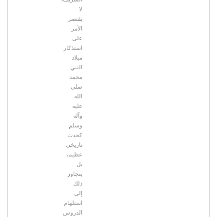
لا
يقتصر
الأمر
على
استذكار
ميلاد
النبي
محمد
صلى
الله
عليه
وآله
وسلم
كحدث
تاريخي
عظيم،
بل
يتجاوز
ذلك
إلى
استلهام
الدروس