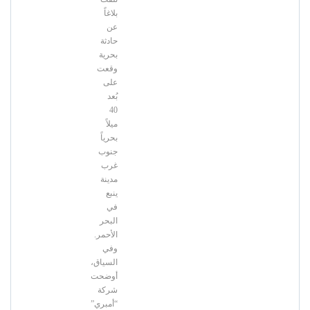
بلاغاً
عن
حادثة
بحرية
وقعت
على
بُعد
40
ميلاً
بحرياً
جنوب
غرب
مدينة
ينبع
في
البحر
الأحمر.
وفي
السياق،
أوضحت
شركة
“أمبري”