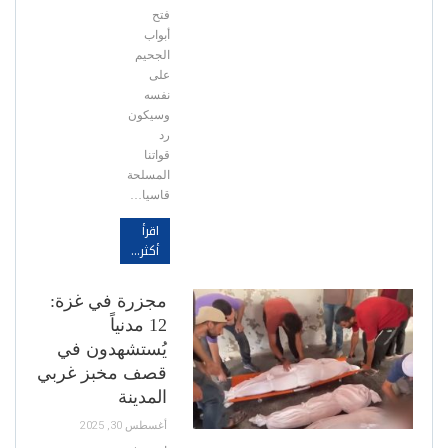
فتح
أبواب
الجحيم
على
نفسه
وسيكون
رد
قواتنا
المسلحة
قاسيا…
اقرأ
أكثر...
مجزرة في غزة:
12 مدنياً
يُستشهدون في
قصف مخبز غربي
المدينة
أغسطس 30, 2025