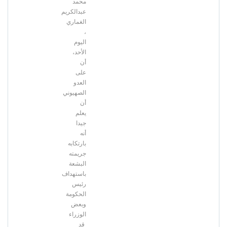
محمد
عبدالكريم
الغماري
،
اليوم
الأحد،
أن
على
العدو
الصهيوني
أن
يعلم
جيدا
أنه
بارتكابه
جريمته
البشعة
باستهداف
رئيس
الحكومة
وبعض
الوزراء
قد