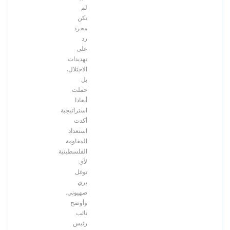
لم
تكن
مجرد
رد
على
تهديدات
الاحتلال،
بل
حملت
أبعادا
استراتيجية
أكدت
استعداد
المقاومة
الفلسطينية
لأي
توغل
بري
صهيوني.
وأوضح
نائب
رئيس