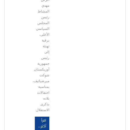
مهدي
المشاط
رئيس
المجلس
السياسي
الأعلى،
برقية
تهنئة
إلى
رئيس
جمهورية
أوزبكستان
شوكت
ميرضيائيف،
بمناسبة
احتفالات
بلاده
بذكرى
الاستقلال.
اقرأ
أكثر...