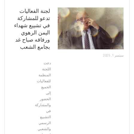
لجنة الفعاليات
تدعو للمشاركة
في تشييع شهداء
اليمن الرهوي
ورفاقه صباح غد
بجامع الشعب
سبتمبر 1, 2025
دعت
اللجنة
المنظمة
للفعاليات
الجميع
إلى
الحضور
والمشاركة
في
التشييع
الرسمي
والشعبي