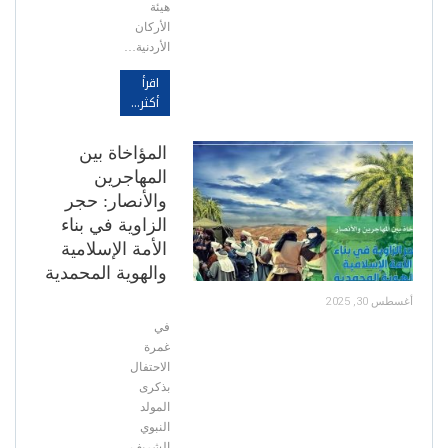
هيئة
الأركان
الأردنية…
اقرأ
أكثر...
المؤاخاة بين
المهاجرين
والأنصار: حجر
الزاوية في بناء
الأمة الإسلامية
والهوية المحمدية
أغسطس 30, 2025
في
غمرة
الاحتفال
بذكرى
المولد
النبوي
الشريف،