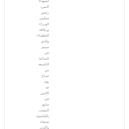
لشهداء
اليمن،
رئيس
مجلس
الوزراء
ورفاقه
العظماء،
والذي
سيتم
في
الساعة
التاسعة
من
صباح
يوم
غد
الإثنين
في
جامع
الشعب
بالعاصمة
صنعاء.
وأكدت