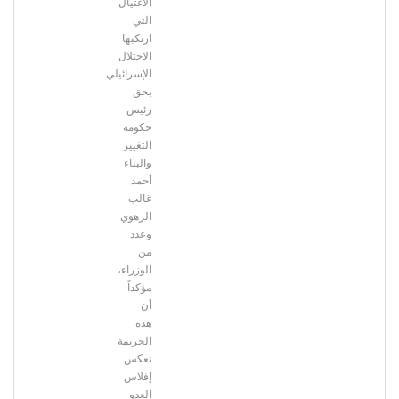
الاغتيال
التي
ارتكبها
الاحتلال
الإسرائيلي
بحق
رئيس
حكومة
التغيير
والبناء
أحمد
غالب
الرهوي
وعدد
من
الوزراء،
مؤكداً
أن
هذه
الجريمة
تعكس
إفلاس
العدو