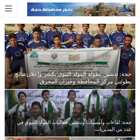
حجة: تدشين بطولة المولد النبوي بكشر وإعلان نتائج
بطولتي مركز المحافظة وخيران المحرق
حجة: لقاءات وأمسيات وتدشين فعاليات المولد النبوي في
عدد من المديريات