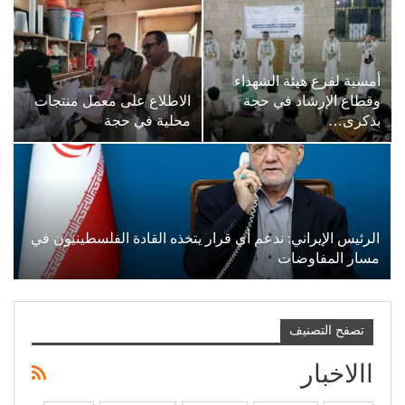
أمسية لفرع هيئة الشهداء
وقطاع الإرشاد في حجة
الاطلاع على معمل منتجات
بذكرى…
محلية في حجة
الرئيس الإيراني: ندعم أي قرار يتخذه القادة الفلسطينيون في
مسار المفاوضات
تصفح التصنيف
االاخبار