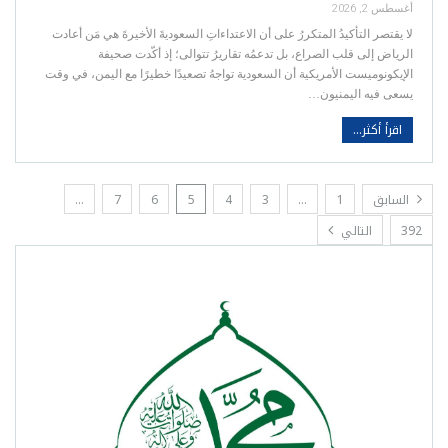
أغسطس 2, 2026
لا يقتصر التأكيدُ المتكررُ على أن الاعتداءاتِ السعوديةَ الأخيرةَ هي مَن أعادت
الرياض إلى قلب الصراع، بل تدعمُه تقاريرُ تتوالى؛ إذ أكّدت صحيفة
الإيكونوميست الأمريكية أن السعودية تواجهُ تصعيدًا خطيرًا مع اليمن، في وقت
يسعى فيه اليمنيون…
اقرأ أكثر...
السابق
1
…
3
4
5
6
7
…
392
التالي