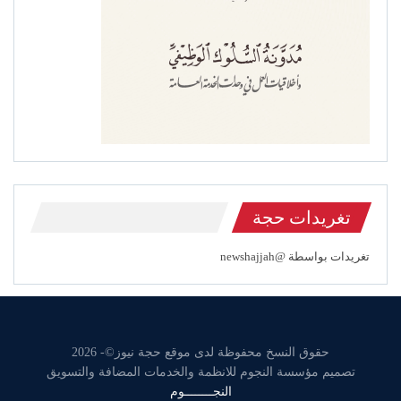
تغريدات حجة
تغريدات بواسطة @newshajjah
حقوق النسخ محفوظة لدى موقع حجة نيوز©- 2026
تصميم مؤسسة النجوم للانظمة والخدمات المضافة والتسويق
النجــــــــوم