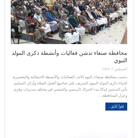
محافظة صنعاء تدشن فعاليات وأنشطة ذكرى المولد
النبوي
أغسطس 2, 2026
دشنت محافظة صنعاء، اليوم الأحد، الفعاليات والأنشطة الاحتفالية والتحضيرية
لإحياء ذكرى المولد النبوي الشريف على صاحبها أفضل الصلاة وأزكى التسليم.
يأتي التدشين إيذانًا ببدء الحراك الرسمي والشعبي في مختلف مديريات وقرى
وعزل المحافظة،…
اقرأ أكثر...