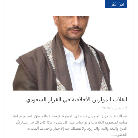
اقرأ أكثر...
انقلاب الموازين الأخلاقية في القرار السعودي
أغسطس 2, 2026
عبدالله عبدالعزيز الحمران تستدعي الفطرةُ الإنسانية والمنطقُ السليم قراءةً
متأنية لمنظومة العلاقات والواجبات قبل كل شيء. فإذا كان لك جار يشاركُك
الدينُ واللغة والدم والتاريخ، ولا يفصلك عنه إلا جدار واحد، ثم ألمت به
الخطوب…