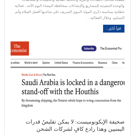
والوحدة التنفيذية للمشاريع والإنشاءات بمحافظة البيضاء اليوم الأحد ، فعالية
خطابية بمناسبة ذكرى المولد النبوي الشريف على صاحبها أفضل الصلاة وأتم
التسليم. وخلال الفعالية…
اقرأ أكثر...
صحيفة الإيكونوميست: لا يمكن تقليصُ قدرات
اليمنيين وهذا رادع كافٍ لشركات الشحن